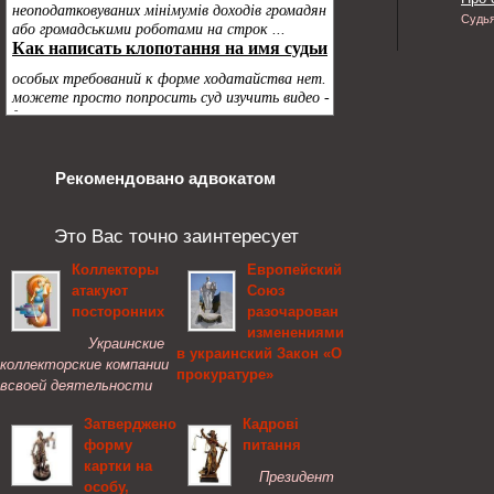
Судь
Рекомендовано адвокатом
Это Вас точно заинтересует
Коллекторы
Европейский
атакуют
Союз
посторонних
разочарован
изменениями
Украинские
в украинский Закон «О
коллекторские компании
прокуратуре»
всвоей деятельности
неограничиваются
Европейский Союз
Затверджено
Кадрові
давлением насамого
разочарован
форму
питання
должника, икак
изменениями,
картки на
инструмент выбивания
внесенными в Закон
Президент
особу,
долгов используют
Украины «О