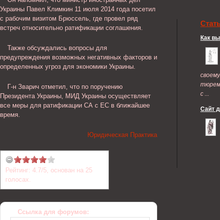
Украины Павел Климкин 11 июля 2014 года посетил
с рабочим визитом Брюссель, где провел ряд
Стат
встреч относительно ратификации соглашения.
Как в
Также обсуждались вопросы для
предупреждения возможных негативных факторов и
определенных угроз для экономики Украины.
своем
тюрем
Г-н Зварич отметил, что по поручению
с ...
Президента Украины, МИД Украины осуществляет
все меры для ратификации СА с ЕС в ближайшее
Сайт 
время.
Юридическая Практика
Рейтинг:
4.7
/
5
, основан на
25
голосах.
Ссылка для форумов: