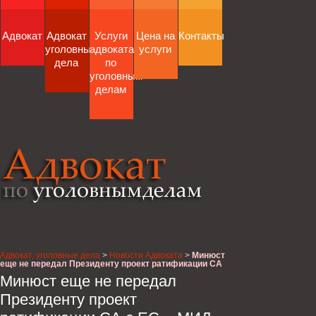
Адвокат
Адвокат
Услуги
Цена на
Контакты
уголовные
адвоката
услуги
дела
по
уголовным
делам
Адвокат, уголовные дела
>
Новости Адвоката
>
Минюст
еще не передал Президенту проект ратификации СА
с ЕС, - МИД Украины
Минюст еще не передал
Президенту проект