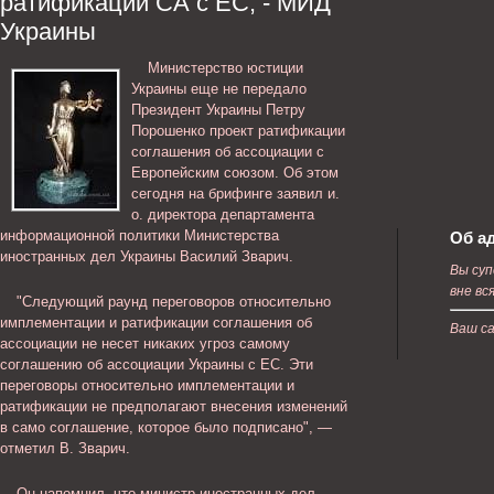
ратификации СА с ЕС, - МИД
Украины
Министерство юстиции
Украины еще не передало
Президент Украины Петру
Порошенко проект ратификации
соглашения об ассоциации с
Европейским союзом. Об этом
сегодня на брифинге заявил и.
о. директора департамента
информационной политики Министерства
Об а
иностранных дел Украины Василий Зварич.
Вы суп
вне вс
"Следующий раунд переговоров относительно
имплементации и ратификации соглашения об
Ваш с
ассоциации не несет никаких угроз самому
соглашению об ассоциации Украины с ЕС. Эти
переговоры относительно имплементации и
ратификации не предполагают внесения изменений
в само соглашение, которое было подписано", —
отметил В. Зварич.
Он напомнил, что министр иностранных дел