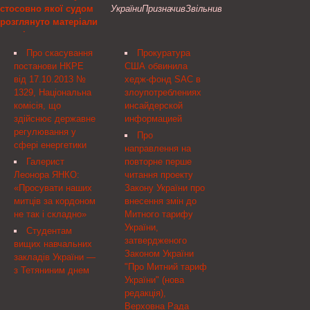
стосовно якої судом
УкраїниПризначивЗвільнив
психологическое
прокуратуре» без
розглянуто матеріали
давление натретьих лиц:
согласования с
кримінального
соседей ...
Европейской комиссией
провадження, та
«За демократию через
Про скасування
Прокуратура
Інструкцію щодо її
право» («Венецианская
постанови НКРЕ
США обвинила
формування
комиссия») и Советом
від 17.10.2013 №
хедж-фонд SAC в
Европы, ...
1329, Національна
злоупотреблениях
Наказом Державної
комісія, що
инсайдерской
судової адміністрації
здійснює державне
информацией
України від 5 грудня 2013
регулювання у
року № 169
Про
сфері енергетики
затверджено форму
направлення на
картки на особу,
Галерист
повторне перше
стосовно якої судом
Леонора ЯНКО:
читання проекту
розглянуто матеріали
«Просувати наших
Закону України про
кримінального ...
митців за кордоном
внесення змін до
не так і складно»
Митного тарифу
України,
Студентам
затвердженого
вищих навчальних
Законом України
закладів України —
"Про Митний тариф
з Тетяниним днем
України" (нова
редакція),
Верховна Рада