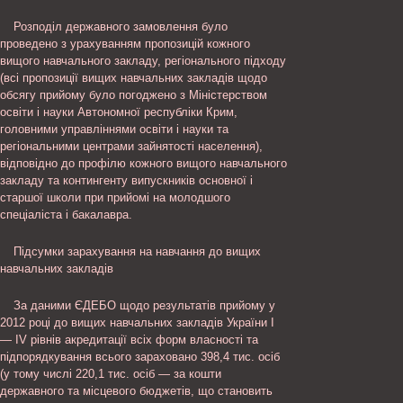
Розподіл державного замовлення було
проведено з урахуванням пропозицій кожного
вищого навчального закладу, регіонального підходу
(всі пропозиції вищих навчальних закладів щодо
обсягу прийому було погоджено з Міністерством
освіти і науки Автономної республіки Крим,
головними управліннями освіти і науки та
регіональними центрами зайнятості населення),
відповідно до профілю кожного вищого навчального
закладу та контингенту випускників основної і
старшої школи при прийомі на молодшого
спеціаліста і бакалавра.
Підсумки зарахування на навчання до вищих
навчальних закладів
За даними ЄДЕБО щодо результатів прийому у
2012 році до вищих навчальних закладів України I
— IV рівнів акредитації всіх форм власності та
підпорядкування всього зараховано 398,4 тис. осіб
(у тому числі 220,1 тис. осіб — за кошти
державного та місцевого бюджетів, що становить