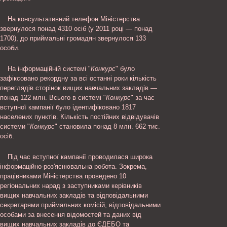
На консультативний телефон Міністерства
звернулося понад 4310 осіб (у 2011 році — понад
1700), до приймальні громадян звернулося 133
особи.
На інформаційній системі "
Конкурс
" було
зафіксовано рекордну за всі останні роки кількість
переглядів сторінок вищих навчальних закладів —
понад 122 млн. Всього в системі "
Конкурс
" за час
вступної кампанії було ідентифіковано 1817
населених пунктів. Кількість постійних відвідувачів
системи "
Конкурс
" становила понад 8 млн. 662 тис.
осіб.
Під час вступної кампанії проводилася широка
інформаційно-роз'яснювальна робота. Зокрема,
працівниками Міністерства проведено 10
регіональних нарад з заступниками керівників
вищих навчальних закладів та відповідальними
секретарями приймальних комісій, відповідальними
особами за внесення відомостей та даних від
вищих навчальних закладів до ЄДЕБО та