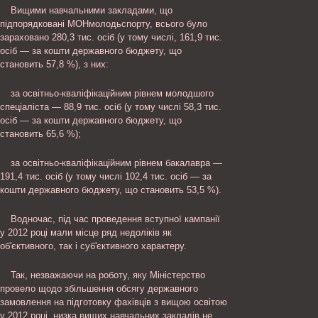
Вищими навчальними закладами, що
підпорядковані МОНмолодьспорту, всього було
зараховано 280,3 тис. осіб (у тому числі, 161,9 тис.
осіб — за кошти державного бюджету, що
становить 57,8 %), з них:
за освітньо-кваліфікаційним рівнем молодшого
спеціаліста — 88,9 тис. осіб (у тому числі 58,3 тис.
осіб — за кошти державного бюджету, що
становить 65,6 %);
за освітньо-кваліфікаційним рівнем бакалавра —
191,4 тис. осіб (у тому числі 102,4 тис. осіб — за
кошти державного бюджету, що становить 53,5 %).
Водночас, під час проведення вступної кампанії
у 2012 році мали місце ряд недоліків як
об'єктивного, так і суб'єктивного характеру.
Так, незважаючи на роботу, яку Міністерство
провело щодо збільшення обсягу державного
замовлення на підготовку фахівців з вищою освітою
у 2012 році, низка вищих навчальних закладів не