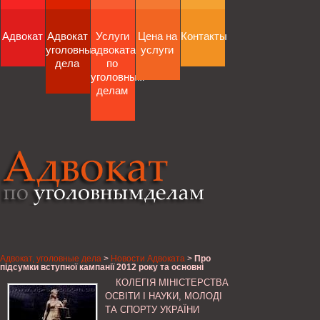
Адвокат
Адвокат
Услуги
Цена на
Контакты
уголовные
адвоката
услуги
дела
по
уголовным
делам
Адвокат, уголовные дела
>
Новости Адвоката
>
Про
підсумки вступної кампанії 2012 року та основні
завдання вищих навчальних закладів на 2013 рік,
КОЛЕГІЯ МІНІСТЕРСТВА
Міністерство освіти і науки, молоді та спорту України
ОСВІТИ І НАУКИ, МОЛОДІ
ТА СПОРТУ УКРАЇНИ