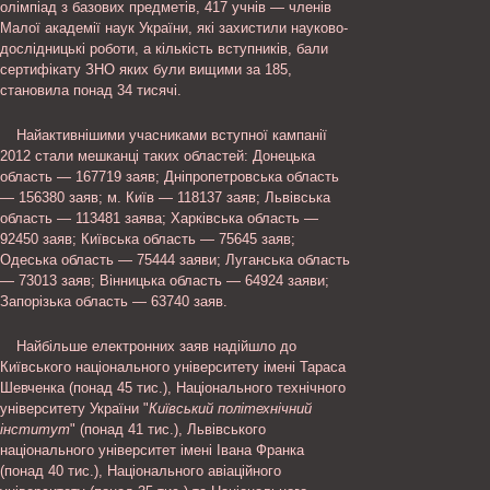
олімпіад з базових предметів, 417 учнів — членів
Малої академії наук України, які захистили науково-
дослідницькі роботи, а кількість вступників, бали
сертифікату ЗНО яких були вищими за 185,
становила понад 34 тисячі.
Найактивнішими учасниками вступної кампанії
2012 стали мешканці таких областей: Донецька
область — 167719 заяв; Дніпропетровська область
— 156380 заяв; м. Київ — 118137 заяв; Львівська
область — 113481 заява; Харківська область —
92450 заяв; Київська область — 75645 заяв;
Одеська область — 75444 заяви; Луганська область
— 73013 заяв; Вінницька область — 64924 заяви;
Запорізька область — 63740 заяв.
Найбільше електронних заяв надійшло до
Київського національного університету імені Тараса
Шевченка (понад 45 тис.), Національного технічного
університету України "
Київський політехнічний
інститут
" (понад 41 тис.), Львівського
національного університет імені Івана Франка
(понад 40 тис.), Національного авіаційного