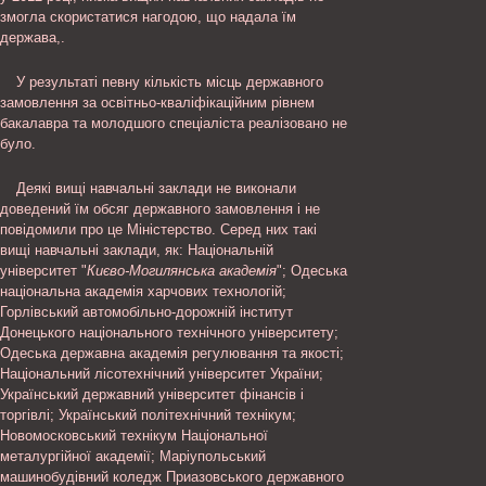
змогла скористатися нагодою, що надала їм
держава,.
У результаті певну кількість місць державного
замовлення за освітньо-кваліфікаційним рівнем
бакалавра та молодшого спеціаліста реалізовано не
було.
Деякі вищі навчальні заклади не виконали
доведений їм обсяг державного замовлення і не
повідомили про це Міністерство. Серед них такі
вищі навчальні заклади, як: Національній
університет "
Києво-Могилянська академія
"; Одеська
національна академія харчових технологій;
Горлівський автомобільно-дорожній інститут
Донецького національного технічного університету;
Одеська державна академія регулювання та якості;
Національний лісотехнічний університет України;
Український державний університет фінансів і
торгівлі; Український політехнічний технікум;
Новомосковський технікум Національної
металургійної академії; Маріупольський
машинобудівний коледж Приазовського державного