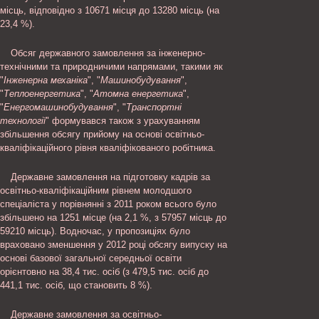
місць, відповідно з 10671 місця до 13280 місць (на
23,4 %).
Обсяг державного замовлення за інженерно-
технічними та природничими напрямами, такими як
"
Інженерна механіка
", "
Машинобудування
",
"
Теплоенергетика
", "
Атомна енергетика
",
"
Енергомашинобудування
", "
Транспортні
технології
" формувався також з урахуванням
збільшення обсягу прийому на основі освітньо-
кваліфікаційного рівня кваліфікованого робітника.
Державне замовлення на підготовку кадрів за
освітньо-кваліфікаційним рівнем молодшого
спеціаліста у порівнянні з 2011 роком всього було
збільшено на 1251 місце (на 2,1 %, з 57957 місць до
59210 місць). Водночас, у пропозиціях було
враховано зменшення у 2012 році обсягу випуску на
основі базової загальної середньої освіти
орієнтовно на 38,4 тис. осіб (з 479,5 тис. осіб до
441,1 тис. осіб, що становить 8 %).
Державне замовлення за освітньо-