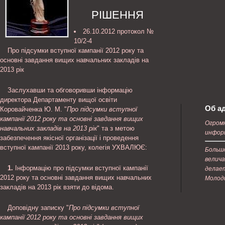
РІШЕННЯ
26.10.2012 протокол №
10/2-4
Про підсумки вступної кампанії 2012 року та
основні завдання вищих навчальних закладів на
2013 рік
Заслухавши та обговоривши інформацію
директора Департаменту вищої освіти
Об а
Коровайченка Ю. М. "
Про підсумки вступної
кампанії 2012 року та основні завдання вищих
Огром
навчальних закладів на 2013 рік
" та з метою
инфор
забезпечення якісної організації і проведення
вступної кампанії 2013 року, колегія УХВАЛЮЄ:
Больш
велич
1.
Інформацію про підсумки вступної кампанії
делает
2012 року та основні завдання вищих навчальних
Молодц
закладів на 2013 рік взяти до відома.
Доповідну записку "
Про підсумки вступної
кампанії 2012 року та основні завдання вищих