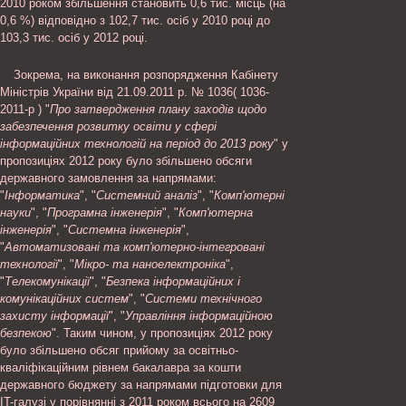
2010 роком збільшення становить 0,6 тис. місць (на
0,6 %) відповідно з 102,7 тис. осіб у 2010 році до
103,3 тис. осіб у 2012 році.
Зокрема, на виконання розпорядження Кабінету
Міністрів України від 21.09.2011 р. № 1036( 1036-
2011-р ) "
Про затвердження плану заходів щодо
забезпечення розвитку освіти у сфері
інформаційних технологій на період до 2013 року
" у
пропозиціях 2012 року було збільшено обсяги
державного замовлення за напрямами:
"
Інформатика
", "
Системний аналіз
", "
Комп'ютерні
науки
", "
Програмна інженерія
", "
Комп'ютерна
інженерія
", "
Системна інженерія
",
"
Автоматизовані та комп'ютерно-інтегровані
технології
", "
Мікро- та наноелектроніка
",
"
Телекомунікації
", "
Безпека інформаційних і
комунікаційних систем
", "
Системи технічного
захисту інформації
", "
Управління інформаційною
безпекою
". Таким чином, у пропозиціях 2012 року
було збільшено обсяг прийому за освітньо-
кваліфікаційним рівнем бакалавра за кошти
державного бюджету за напрямами підготовки для
IT-галузі у порівнянні з 2011 роком всього на 2609