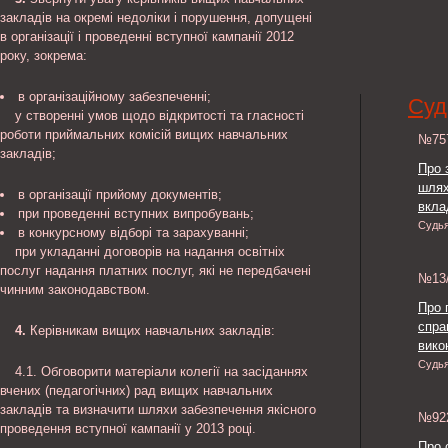
закладів на окремі недоліки і порушення, допущені
в організації і проведенні вступної кампанії 2012
року, зокрема:
в організаційному забезпеченні;
Суд
у створенні умов щодо відкритості та гласності
роботи приймальних комісій вищих навчальних
№7
закладів;
Про 
шлях
в організації прийому документів;
вкла
при проведенні вступних випробувань;
Судь
в конкурсному відборі та зарахуванні;
при укладанні договорів на надання освітніх
послуг надання платних послуг, які не передбачені
№13
чинним законодавством.
Про 
спра
4.
Керівникам вищих навчальних закладів:
викон
Судь
4.1. Обговорити матеріали колегії на засіданнях
вчених (педагогічних) рад вищих навчальних
закладів та визначити шляхи забезпечення якісного
№9
проведення вступної кампанії у 2013 році.
Про 