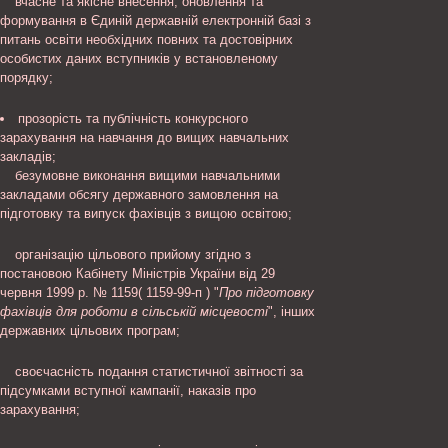
вчасне та якісне внесення, оновлення та
формування в Єдиній державній електронній базі з
питань освіти необхідних повних та достовірних
особистих даних вступників у встановленому
порядку;
прозорість та публічність конкурсного
зарахування на навчання до вищих навчальних
закладів;
безумовне виконання вищими навчальними
закладами обсягу державного замовлення на
підготовку та випуск фахівців з вищою освітою;
організацію цільового прийому згідно з
постановою Кабінету Міністрів України від 29
червня 1999 р. № 1159( 1159-99-п ) "
Про підготовку
фахівців для роботи в сільській місцевості
", інших
державних цільових програм;
своєчасність подання статистичної звітності за
підсумками вступної кампанії, наказів про
зарахування;