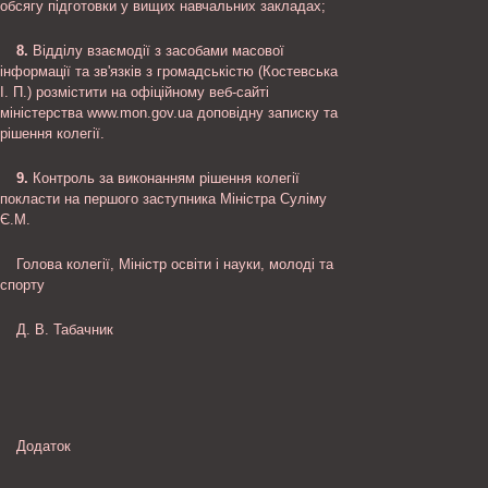
обсягу підготовки у вищих навчальних закладах;
8.
Відділу взаємодії з засобами масової
інформації та зв'язків з громадськістю (Костевська
І. П.) розмістити на офіційному веб-сайті
міністерства www.mon.gov.ua доповідну записку та
рішення колегії.
9.
Контроль за виконанням рішення колегії
покласти на першого заступника Міністра Суліму
Є.М.
Голова колегії, Міністр освіти і науки, молоді та
спорту
Д. В. Табачник
Додаток