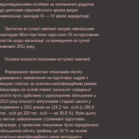
відповідальними особами за заповнення додатків
до дипломів європейського зразка вищих
навчальних закладів III — IV рівнів акредитації.
Протягом вступної кампанії вищим навчальним
закладам Міністерством надіслано 15 інструктивних
листів щодо організації та проведення вступної
кампанії 2011 року.
Основні кількісні показники вступної кампанії
Формування проектних показників обсягу
державного замовлення на підготовку кадрів з
вищою освітою за освітньо-кваліфікаційним рівнем
бакалавра на основі повної загальної середньої
освіти було здійснено з урахуванням збільшення у
2012 році кількості випускників старшої школи у
порівнянні з 2011 роком на 124,2 тис. осіб (з 195,8
тис. осіб до 320 тис. осіб — на 38,8 %). Крім цього,
з метою забезпечення ступеневої підготовки
фахівців, у проектних показниках було передбачено
збільшення обсягу прийому до 10 % на основі
освітньо-кваліфікаційного рівня молодшого