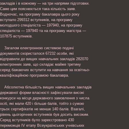
закладів і в кожному — на три напрями підготовки.
Саме цим пояснюється така кількість заяв.
Водночас, на програму бакалавра цього року
вступало 299312 вступників, на програму
молодшого спеціаліста — 197940, на програму
спеціаліста — 197940 та на програму магістра —
107875 вступників.
Загалом електронною системою подачі
документів скористалося 67232 особи, які
відправили до вищих навчальних закладів 282070
електронних заяв, що складає майже третину
серед бажаючих вступити на навчання за освітньо-
кваліфікаційною програмою бакалавра.
Абсолютна більшість вищих навчальних закладів
державної форми власності зафіксували високі
конкурси на місця державного замовлення з числа
осіб, які мали 420 і більше балів, тобто з сумою
трьох сертифікатів не менше 140 балів. Взагалі,
рівень цьогорічних вступників був досить високим.
Серед вступників було зареєстровано 430
переможців IV етапу Всеукраїнських учнівських