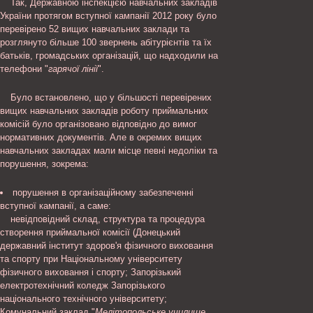
Так, Державною інспекцією навчальних закладів
України протягом вступної кампанії 2012 року було
перевірено 52 вищих навчальних заклади та
розглянуто більше 100 звернень абітурієнтів та їх
батьків, громадських організацій, що надходили на
телефони "
гарячої лінії
".
Було встановлено, що у більшості перевірених
вищих навчальних закладів роботу приймальних
комісій було організовано відповідно до вимог
нормативних документів. Але в окремих вищих
навчальних закладах мали місце певні недоліки та
порушення, зокрема:
порушення в організаційному забезпеченні
вступної кампанії, а саме:
невідповідний склад, структура та процедура
створення приймальної комісії (Донецький
державний інститут здоров'я фізичного виховання
та спорту при Національному університету
фізичного виховання і спорту; Запорізький
електротехнічний коледж Запорізького
національного технічного університету;
Комунальний заклад "
Мелітопольське училище