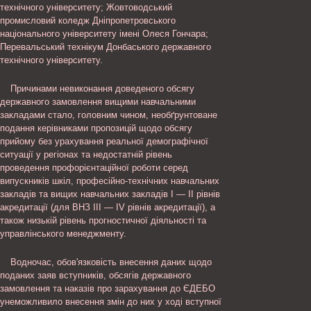
технічного університету; Жовтоводський
промисловий коледж Дніпропетровського
національного університету імені Олеся Гончара;
Перевальський технікум Донбаського державного
технічного університету.
Причинами невиконання доведеного обсягу
державного замовлення вищими навчальними
закладами стало, головним чином, необґрунтоване
подання керівниками пропозицій щодо обсягу
прийому без урахування реальної демографічної
ситуації у регіонах та недостатній рівень
проведення профорієнтаційної роботи серед
випускників шкіл, професійно-технічних навчальних
закладів та вищих навчальних закладів I — II рівнів
акредитації (для ВНЗ III — IV рівнів акредитації), а
також низькій рівень прогностичної діяльності та
управлінського менеджменту.
Водночас, обов'язковість внесення даних щодо
поданих заяв вступників, обсягів державного
замовлення та наказів про зарахування до ЄДЕБО
унеможливило внесення змін до них у ході вступної