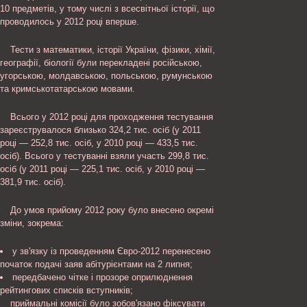
10 предметів, у тому числі з всесвітньої історії, що
проводилось у 2012 році вперше.
Тести з математики, історії України, фізики, хімії,
географії, біології були перекладені російською,
угорською, молдавською, польською, румунською
та кримськотатарською мовами.
Всього у 2012 році для проходження тестування
зареєструвалося близько 324,2 тис. осіб (у 2011
році — 252,8 тис. осіб, у 2010 році — 433,5 тис.
осіб). Всього у тестуванні взяли участь 299,8 тис.
осіб (у 2011 році — 225,1 тис. осіб, у 2010 році —
381,9 тис. осіб).
До умов прийому 2012 року було внесено окремі
зміни, зокрема:
у зв'язку із проведенням Євро-2012 перенесено
початок подачі заяв абітурієнтами на 2 липня;
передбачено чітке і прозоре оприлюднення
рейтингових списків вступників;
приймальні комісії було зобов'язано фіксувати