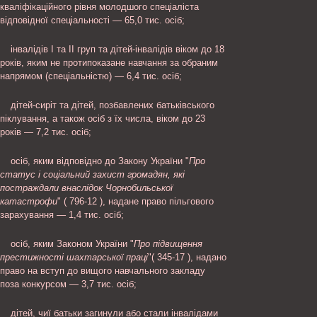
кваліфікаційного рівня молодшого спеціаліста
відповідної спеціальності — 65,0 тис. осіб;
інвалідів I та II груп та дітей-інвалідів віком до 18
років, яким не протипоказане навчання за обраним
напрямом (спеціальністю) — 6,4 тис. осіб;
дітей-сиріт та дітей, позбавлених батьківського
піклування, а також осіб з їх числа, віком до 23
років — 7,2 тис. осіб;
осіб, яким відповідно до Закону України "
Про
статус і соціальний захист громадян, які
постраждали внаслідок Чорнобильської
катастрофи
" ( 796-12 ), надане право пільгового
зарахування — 1,4 тис. осіб;
осіб, яким Законом України "
Про підвищення
престижності шахтарської праці
"( 345-17 ), надано
право на вступ до вищого навчального закладу
поза конкурсом — 3,7 тис. осіб;
дітей, чиї батьки загинули або стали інвалідами