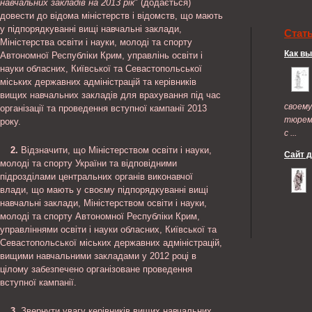
навчальних закладів на 2013 рік
" (додається)
довести до відома міністерств і відомств, що мають
у підпорядкуванні вищі навчальні заклади,
Стат
Міністерства освіти і науки, молоді та спорту
Как в
Автономної Республіки Крим, управлінь освіти і
науки обласних, Київської та Севастопольської
міських державних адміністрацій та керівників
вищих навчальних закладів для врахування під час
своем
організації та проведення вступної кампанії 2013
тюрем
року.
с ...
2.
Відзначити, що Міністерством освіти і науки,
Сайт 
молоді та спорту України та відповідними
підрозділами центральних органів виконавчої
влади, що мають у своєму підпорядкуванні вищі
навчальні заклади, Міністерством освіти і науки,
молоді та спорту Автономної Республіки Крим,
управліннями освіти і науки обласних, Київської та
Севастопольської міських державних адміністрацій,
вищими навчальними закладами у 2012 році в
цілому забезпечено організоване проведення
вступної кампанії.
3.
Звернути увагу керівників вищих навчальних