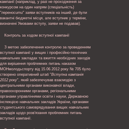
кампанії (наприклад, у разі не проходження за
конкурсом на один напрям (спеціальність)
"
переносити
" заяви вступників на інший, де були
вакантні бюджетні місця, але вступник у терміни,
визначені Умовами вступу, заяви не подавав).
Контроль за ходом вступної кампанії
З метою забезпечення контролю за проведенням
вступної кампанії у вищих і професійно-технічних
навчальних закладах та вжиття необхідних заходів
для вирішення проблемних питань наказом
МОНмолодьспорту від 15.06.2012 року № 705 було
створено оперативний штаб "
Вступна кампанія
2012 року
", який забезпечував взаємодію з
центральними органами виконавчої влади,
правоохоронними органами, регіональними
органами управліннями освіти і науки, Державною
інспекцією навчальних закладів України, органами
студентського самоврядування вищих навчальних
закладів щодо розв'язання проблемних питань
вступної кампанії.