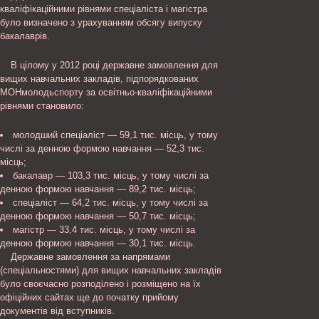
кваліфікаційними рівнями спеціаліста і магістра
було визначено з урахуванням обсягу випуску
бакалаврів.
В цілому у 2012 році державне замовлення для
вищих навчальних закладів, підпорядкованих
МОНмолодьспорту за освітньо-кваліфікаційними
рівнями становило:
молодший спеціаліст — 59,1 тис. місць, у тому
числі за денною формою навчання — 52,3 тис.
місць;
бакалавр — 103,3 тис. місць, у тому числі за
денною формою навчання — 89,2 тис. місць;
спеціаліст — 64,2 тис. місць, у тому числі за
денною формою навчання — 50,7 тис. місць;
магістр — 33,4 тис. місць, у тому числі за
денною формою навчання — 30,1 тис. місць.
Державне замовлення за напрямами
(спеціальностями) для вищих навчальних закладів
було своєчасно розподілено і розміщено на їх
офіційних сайтах ще до початку прийому
документів від вступників.