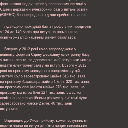
факт кожної подачі заяви у паперовому вигляді у
Єдиній державній електронній базі з питань освіти
(ЄДЕБО) безпосередньо під час прийняття заяви;
підвищено прохідний бал з профільних предметів
з 124 до 140 балів при вступі на навчання за
освітньо-кваліфікаційним рівнем бакалавра.
Вперше у 2012 році було запроваджено у
повному форматі Єдину державну електронну базу
з питань освіти, за допомогою якої вступники могли
подати електронну заяву на вступ. Всього у 2012
році на програму молодшого спеціаліста у цій
системі було зареєстровано майже 316 тис. заяв,
на програму бакалавра майже 1 млн. 320 тис. заяв,
на програму спеціаліста майже 276 тис. заяв, на
програму магістра біля 127 тис. заяв. За всіма
освітньо-кваліфікаційними рівнями у системі було
зареєстровано майже 2 млн. 40 тис. заяв
вступників.
Відповідно до Умов прийому, кожен вступник міг
подати заяви на вступ до п'яти вищих навчальних