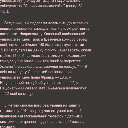
університету (понад 35 тис.) та Національного
університету "
Львівська політехніка
" (понад 32
тис.).
Вступники, які подавали документи до вказаних
вищих навчальних закладів, мали високі рейтингові
показники. Наприклад, у Київський національний
університет імені Тараса Шевченка конкурс серед
осіб, які мали більше 140 балів за результатами
ЗНО і вступали на денну форму бакалаврату, склав
майже 14 осіб на місце. За такими ж показниками,
конкурс у Національний технічний університет
України "
Київський політехнічний інститут
" — 9
осіб на місце, у Львівський національний
університет імені Івана Франка — 13,5, у
Національний авіаційний університет — 17, у
Національний університет "
Львівська політехніка
"
— 12 осіб на місце.
З метою своєчасного реагування на запити
громадян у 2012 році під час вступної кампанії
працював багатоканальний телефон підтримки
системи електронної подачі заяв та приймальна
громадян.