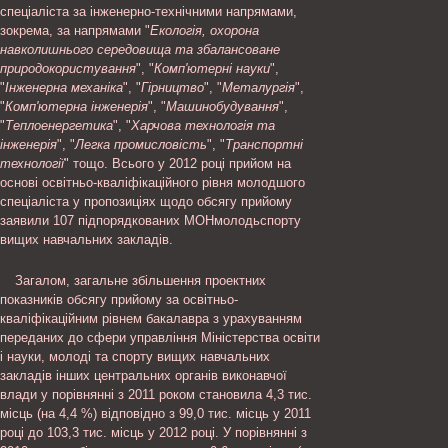
спеціаліста за інженерно-технічними напрямами,
зокрема, за напрямами "
Екологія, охорона
навколишнього середовища та збалансоване
природокористування
", "
Комп'ютерні науки
",
"
Інженерна механіка
", "
Гірництво
", "
Металургія
",
"
Комп'ютерна інженерія
", "
Машинобудування
",
"
Теплоенергетика
", "
Харчова технологія та
інженерія
", "
Легка промисловість
", "
Транспортні
технології
" тощо. Всього у 2012 році прийом на
основі освітньо-кваліфікаційного рівня молодшого
спеціаліста у пропозиціях щодо обсягу прийому
заявили 107 підпорядкованих МОНмолодьспорту
вищих навчальних закладів.
Загалом, загальне збільшення проектних
показників обсягу прийому за освітньо-
кваліфікаційним рівнем бакалавра з урахуванням
переданих до сфери управління Міністерства освіти
і науки, молоді та спорту вищих навчальних
закладів інших центральних органів виконавчої
влади у порівнянні з 2011 роком становила 4,3 тис.
місць (на 4,4 %) відповідно з 99,0 тис. місць у 2011
році до 103,3 тис. місць у 2012 році. У порівнянні з