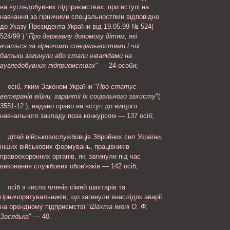
на вугледобувних підприємствах, при вступі на
навчання за гірничими спеціальностями відповідно
до Указу Президента України від 19.05.99 № 524(
524/99 ) "
Про державну допомогу дітям, які
вчаться за гірничими спеціальностями і чиї
батьки загинули або стали інвалідами на
вугледобувних підприємствах
" — 24 особи;
осіб, яким Законом України "
Про статус
ветеранів війни, гарантії їх соціального захисту
"(
3551-12 ), надано право на вступ до вищого
навчального закладу поза конкурсом — 137 осіб;
дітей військовослужбовців Збройних сил України,
інших військових формувань, працівників
правоохоронних органів, які загинули під час
виконання службових обов'язків — 142 осіб;
осіб з числа членів сімей шахтарів та
гірничорятувальників, що загинули внаслідок аварії
на орендному підприємстві "
Шахта імені О. Ф.
Засядька
" — 40.