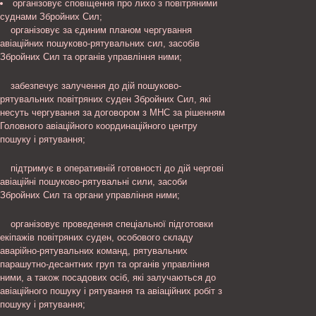
організовує сповіщення про лихо з повітряними
суднами Збройних Сил;
організовує за єдиним планом чергування
авіаційних пошуково-рятувальних сил, засобів
Збройних Сил та органів управління ними;
забезпечує залучення до дій пошуково-
рятувальних повітряних суден Збройних Сил, які
несуть чергування за договором з МНС за рішенням
Головного авіаційного координаційного центру
пошуку і рятування;
підтримує в оперативній готовності до дій чергові
авіаційні пошуково-рятувальні сили, засоби
Збройних Сил та органи управління ними;
організовує проведення спеціальної підготовки
екіпажів повітряних суден, особового складу
аварійно-рятувальних команд, рятувальних
парашутно-десантних груп та органів управління
ними, а також посадових осіб, які залучаються до
авіаційного пошуку і рятування та авіаційних робіт з
пошуку і рятування;