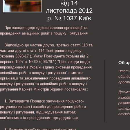
від 14
листопада 2012
р. № 1037 Київ
Про заходи щодо вдосконалення організації та
проведення авіаційних робіт з пошуку і рятування
Відповідно до частин другої, третьої статті 113 та
частини другої статті 114 Повітряного кодексу
України( 3393-17 ), Указу Президента України від 2
вересня 1997 р. № 937( 937/97 ) "Про заходи щодо
Об а
впровадження в Україні єдиної системи проведення
Этот 
авіаційних робіт з пошуку і рятування" з метою
обалд
організації та забезпечення проведення авіаційного
просто
пошуку і рятування та авіаційних робіт з пошуку і
рятування Кабінет Міністрів України постановляє:
Для ме
находк
1.
Затвердити Порядок залучення пошуково-
развле
рятувальних сил і засобів до проведення робіт з
интер
пошуку і рятування, відшкодування витрат,
отсюда
пов’язаних з їх проведенням, що додається.
2.
Визначити суб’єктами єдиної системи