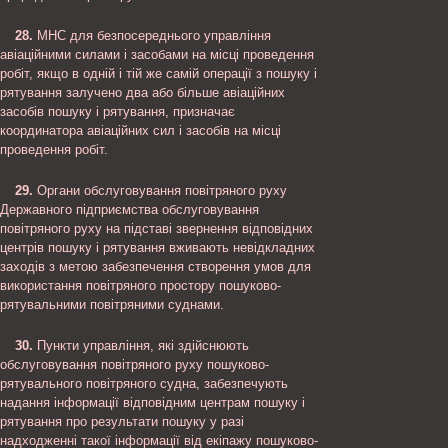
28.
МНС для безпосереднього управління
авіаційними силами і засобами на місці проведення
робіт, якщо в одній і тій же самій операції з пошуку і
рятування залучено два або більше авіаційних
засобів пошуку і рятування, призначає
координатора авіаційних сил і засобів на місці
проведення робіт.
29.
Органи обслуговування повітряного руху
Державного підприємства обслуговування
повітряного руху на підставі звернення відповідних
центрів пошуку і рятування вживають невідкладних
заходів з метою забезпечення створення умов для
використання повітряного простору пошуково-
рятувальними повітряними суднами.
30.
Пункти управління, які здійснюють
обслуговування повітряного руху пошуково-
рятувального повітряного судна, забезпечують
надання інформації відповідним центрам пошуку і
рятування про результати пошуку у разі
надходженні такої інформації від екіпажу пошуково-