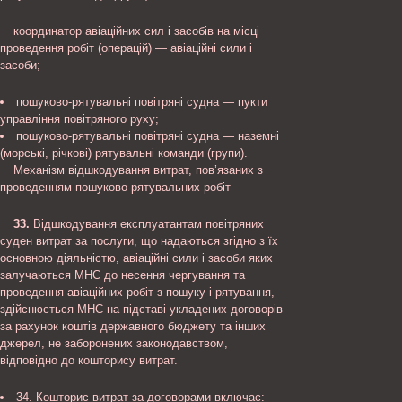
координатор авіаційних сил і засобів на місці
проведення робіт (операцій) — авіаційні сили і
засоби;
пошуково-рятувальні повітряні судна — пукти
управління повітряного руху;
пошуково-рятувальні повітряні судна — наземні
(морські, річкові) рятувальні команди (групи).
Механізм відшкодування витрат, пов’язаних з
проведенням пошуково-рятувальних робіт
33.
Відшкодування експлуатантам повітряних
суден витрат за послуги, що надаються згідно з їх
основною діяльністю, авіаційні сили і засоби яких
залучаються МНС до несення чергування та
проведення авіаційних робіт з пошуку і рятування,
здійснюється МНС на підставі укладених договорів
за рахунок коштів державного бюджету та інших
джерел, не заборонених законодавством,
відповідно до кошторису витрат.
34. Кошторис витрат за договорами включає: