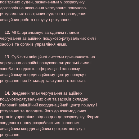
повітряних суден, зазначеними у розрахунку,
договорів на виконання чергування пошуково-
рятувальних повітряних суден та проведення
авіаційних робіт з пошуку і рятування.
12.
МНС організовує за єдиним планом
чергування авіаційних пошуково-рятувальних сил і
засобів та органів управління ними.
13.
Суб’єкти авіаційної системи призначають на
чергування авіаційні пошуково-рятувальні сили і
засоби та подають інформацію Головному
авіаційному координаційному центру пошуку і
рятування про їх склад та ступені готовності.
14.
Зведений план чергування авіаційних
пошуково-рятувальних сил та засобів складає
Головний авіаційний координаційний центр пошуку і
рятування та доводить його до взаємодіючих
органів управління відповідно до розрахунку. Форма
зведеного плану розробляється Головним
авіаційним координаційним центром пошуку і
рятування.