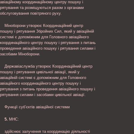
авіаційному координаційному центру пошуку і
рятування та розміщуються разом з органами
обслуговування повітряного руху.
Міноборони утворює Координаційний центр
пошуку і рятування Збройних Сил, який у авіаційній
системі є допоміжним для Головного авіаційного
координаційного центру пошуку і рятування з питань
проведення авіаційного пошуку і рятування силами і
засобами Міноборони.
Державіаслужба утворює Координаційний центр
пошуку і рятування цивільної авіації, який у
авіаційній системі є допоміжним для Головного
авіаційного координаційного центру пошуку і
рятування з питань проведення авіаційного пошуку і
рятування силами і засобами цивільної авіації.
Функції суб’єктів авіаційної системи
5.
МНС:
здійснює залучення та координацію діяльності