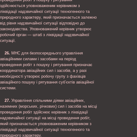
здійснюється уповноваженим керівником з
ліквідації надзвичайної ситуації техногенного та
природного характеру, який призначається залежно
від рівня надзвичайної ситуації відповідно до
законодавства. Уповноважений керівник утворює
робочий орган — штаб з ліквідації надзвичайної
ситуації.
26.
МНС для безпосереднього управління
авіаційними силами і засобами на період
проведення робіт з пошуку і рятування призначає
координатора авіаційних сил і засобів, а у разі
необхідності утворює робочу групу з фахівців
авіаційного пошуку і рятування суб’єктів авіаційної
системи.
27.
Управління спільними діями авіаційних,
наземних (морських, річкових) сил і засобів на місці
проведення робіт здійснює керівник з ліквідації
надзвичайної ситуації на місці проведення робіт,
який призначається уповноваженим керівником з
ліквідації надзвичайної ситуації техногенного та
природного характеру.