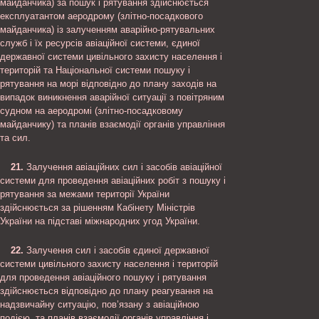
майданчика) за пошук і рятування здійснюється
експлуатантом аеродрому (злітно-посадкового
майданчика) із залученням аварійно-рятувальних
служб і їх ресурсів авіаційної системи, єдиної
державної системи цивільного захисту населення і
територій та Національної системи пошуку і
рятування на морі відповідно до плану заходів на
випадок виникнення аварійної ситуації з повітряним
судном на аеродромі (злітно-посадковому
майданчику) та планів взаємодії органів управління
та сил.
21.
Залучення авіаційних сил і засобів авіаційної
системи для проведення авіаційних робіт з пошуку і
рятування за межами території України
здійснюється за рішенням Кабінету Міністрів
України на підставі міжнародних угод України.
22.
Залучення сил і засобів єдиної державної
системи цивільного захисту населення і територій
для проведення авіаційного пошуку і рятування
здійснюється відповідно до плану реагування на
надзвичайну ситуацію, пов’язану з авіаційною
подією, та планів взаємодії органів управління і