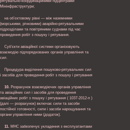
рятувально-координаційними підцентрами
Мінінфраструктури;
на об’єктовому рівні — між наземними
(морськими, річковими) аварійно-рятувальними
підрозділами та повітряними суднами під час
проведення робіт з пошуку і рятування.
Суб’єкти авіаційної системи організовують
взаємодію підпорядкованих органів управління та
сил.
Процедура виділення пошуково-рятувальних сил
і засобів для проведення робіт з пошуку і рятування
10.
Розрахунок взаємодіючих органів управління
та авіаційних сил і засобів для проведення
авіаційних робіт з пошуку і рятування ( 1037-2012-п )
(далі — розрахунок) включає сили та засоби
постійної готовності, сили і засоби нарощування та
органи управління ними (додаток).
11.
МНС забезпечує укладення з експлуатантами