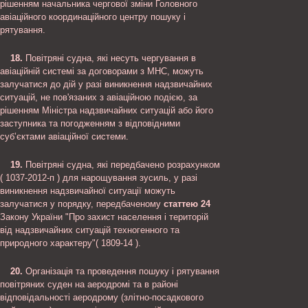
рішенням начальника чергової зміни Головного
авіаційного координаційного центру пошуку і
рятування.
18.
Повітряні судна, які несуть чергування в
авіаційній системі за договорами з МНС, можуть
залучатися до дій у разі виникнення надзвичайних
ситуацій, не пов'язаних з авіаційною подією, за
рішенням Міністра надзвичайних ситуацій або його
заступника та погодженням з відповідними
суб’єктами авіаційної системи.
19.
Повітряні судна, які передбачено розрахунком
( 1037-2012-п ) для нарощування зусиль, у разі
виникнення надзвичайної ситуації можуть
залучатися у порядку, передбаченому
статтею 24
Закону України "Про захист населення і територій
від надзвичайних ситуацій техногенного та
природного характеру"( 1809-14 ).
20.
Організація та проведення пошуку і рятування
повітряних суден на аеродромі та в районі
відповідальності аеродрому (злітно-посадкового