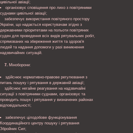
цивільної авіації;
організовує сповіщення про лихо з повітряними
суднами цивільної авіації;
забезпечує використання повітряного простору
України, що надається користувачам згідно з
державними пріоритетами на польоти повітряних
суден для проведення всіх видів рятувальних робіт,
спрямованих на збереження життя та здоров'я
людей та надання допомоги у разі виникнення
надзвичайних ситуацій.
7.
Міноборони:
здійснює нормативно-правове регулювання з
питань пошуку і рятування в державній авіації;
здійснює негайне реагування на надзвичайні
ситуації з повітряними суднами, організовує та
проводить пошук і рятування у визначених районах
відповідальності;
забезпечує цілодобове функціонування
Координаційного центру пошуку і рятування
Збройних Сил;