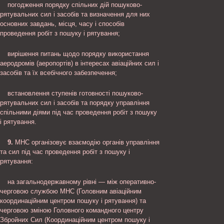
погодження порядку спільних дій пошуково-
рятувальних сил і засобів та визначення для них
основних завдань, місця, часу і способів
проведення робіт з пошуку і рятування;
вирішення питань щодо порядку використання
аеродромів (аеропортів) в інтересах авіаційних сил і
засобів та їх всебічного забезпечення;
встановлення ступенів готовності пошуково-
рятувальних сил і засобів та порядку управління
спільними діями під час проведення робіт з пошуку
і рятування.
9.
МНС організовує взаємодію органів управління
та сил під час проведення робіт з пошуку і
рятування:
на загальнодержавному рівні — між оперативно-
черговою службою МНС (Головним авіаційним
координаційним центром пошуку і рятування) та
черговою зміною Головного командного центру
Збройних Сил (Координаційним центром пошуку і