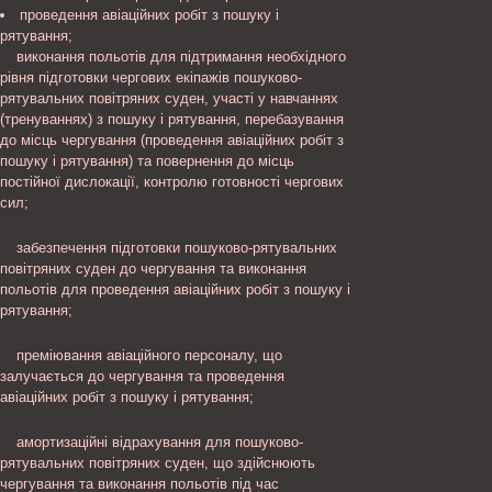
проведення авіаційних робіт з пошуку і
рятування;
виконання польотів для підтримання необхідного
рівня підготовки чергових екіпажів пошуково-
рятувальних повітряних суден, участі у навчаннях
(тренуваннях) з пошуку і рятування, перебазування
до місць чергування (проведення авіаційних робіт з
пошуку і рятування) та повернення до місць
постійної дислокації, контролю готовності чергових
сил;
забезпечення підготовки пошуково-рятувальних
повітряних суден до чергування та виконання
польотів для проведення авіаційних робіт з пошуку і
рятування;
преміювання авіаційного персоналу, що
залучається до чергування та проведення
авіаційних робіт з пошуку і рятування;
амортизаційні відрахування для пошуково-
рятувальних повітряних суден, що здійснюють
чергування та виконання польотів під час