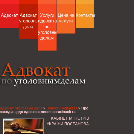
Адвокат
Адвокат
Услуги
Цена на
Контакты
уголовные
адвоката
услуги
дела
по
уголовным
делам
Адвокат, уголовные дела
>
Новости Адвоката
>
Про
заходи щодо вдосконалення організації та
проведення авіаційних робіт з пошуку і рятування,
КАБІНЕТ МІНІСТРІВ
Кабінет Міністрів України
УКРАЇНИ ПОСТАНОВА