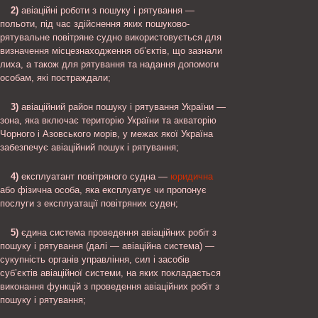
2)
авіаційні роботи з пошуку і рятування —
польоти, під час здійснення яких пошуково-
рятувальне повітряне судно використовується для
визначення місцезнаходження об’єктів, що зазнали
лиха, а також для рятування та надання допомоги
особам, які постраждали;
3)
авіаційний район пошуку і рятування України —
зона, яка включає територію України та акваторію
Чорного і Азовського морів, у межах якої Україна
забезпечує авіаційний пошук і рятування;
4)
експлуатант повітряного судна —
юридична
або фізична особа, яка експлуатує чи пропонує
послуги з експлуатації повітряних суден;
5)
єдина система проведення авіаційних робіт з
пошуку і рятування (далі — авіаційна система) —
сукупність органів управління, сил і засобів
суб’єктів авіаційної системи, на яких покладається
виконання функцій з проведення авіаційних робіт з
пошуку і рятування;