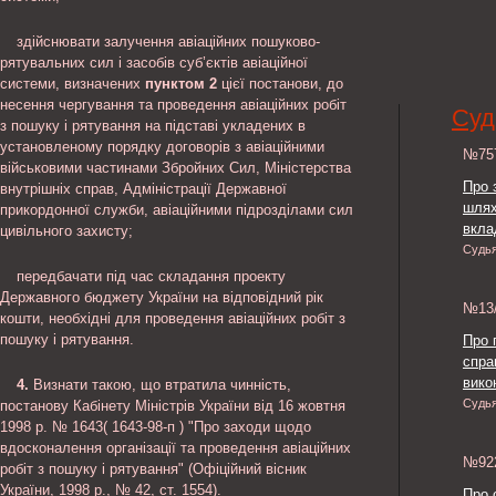
здійснювати залучення авіаційних пошуково-
рятувальних сил і засобів суб’єктів авіаційної
системи, визначених
пунктом 2
цієї постанови, до
несення чергування та проведення авіаційних робіт
Суд
з пошуку і рятування на підставі укладених в
установленому порядку договорів з авіаційними
№7
військовими частинами Збройних Сил, Міністерства
Про 
внутрішніх справ, Адміністрації Державної
шлях
прикордонної служби, авіаційними підрозділами сил
вкла
цивільного захисту;
Судь
передбачати під час складання проекту
Державного бюджету України на відповідний рік
№13
кошти, необхідні для проведення авіаційних робіт з
пошуку і рятування.
Про 
спра
викон
4.
Визнати такою, що втратила чинність,
Судь
постанову Кабінету Міністрів України від 16 жовтня
1998 р. № 1643( 1643-98-п ) "Про заходи щодо
вдосконалення організації та проведення авіаційних
№9
робіт з пошуку і рятування" (Офіційний вісник
України, 1998 р., № 42, ст. 1554).
Про 