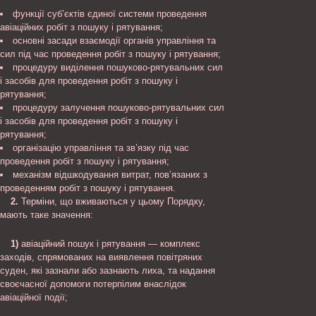
функції суб’єктів єдиної системи проведення
авіаційних робіт з пошуку і рятування;
основні засади взаємодії органів управління та
сил під час проведення робіт з пошуку і рятування;
процедуру виділення пошуково-рятувальних сил
і засобів для проведення робіт з пошуку і
рятування;
процедуру залучення пошуково-рятувальних сил
і засобів для проведення робіт з пошуку і
рятування;
організацію управління та зв’язку під час
проведення робіт з пошуку і рятування;
механізм відшкодування витрат, пов’язаних з
проведенням робіт з пошуку і рятування.
2.
Терміни, що вживаються у цьому Порядку,
мають таке значення:
1)
авіаційний пошук і рятування — комплекс
заходів, спрямованих на виявлення повітряних
суден, які зазнали або зазнають лиха, та надання
своєчасної допомоги потерпілим внаслідок
авіаційної події;