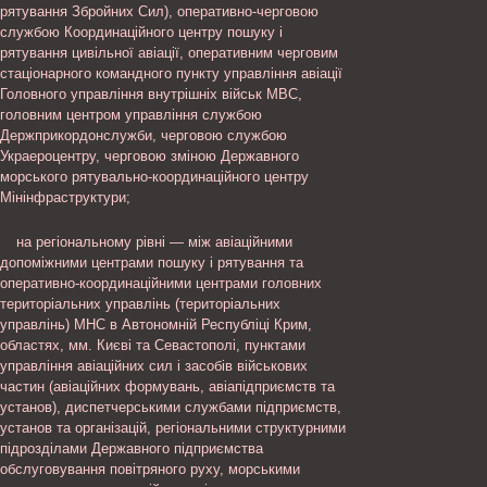
рятування Збройних Сил), оперативно-черговою
службою Координаційного центру пошуку і
рятування цивільної авіації, оперативним черговим
стаціонарного командного пункту управління авіації
Головного управління внутрішніх військ МВС,
головним центром управління службою
Держприкордонслужби, черговою службою
Украероцентру, черговою зміною Державного
морського рятувально-координаційного центру
Мінінфраструктури;
на регіональному рівні — між авіаційними
допоміжними центрами пошуку і рятування та
оперативно-координаційними центрами головних
територіальних управлінь (територіальних
управлінь) МНС в Автономній Республіці Крим,
областях, мм. Києві та Севастополі, пунктами
управління авіаційних сил і засобів військових
частин (авіаційних формувань, авіапідприємств та
установ), диспетчерськими службами підприємств,
установ та організацій, регіональними структурними
підрозділами Державного підприємства
обслуговування повітряного руху, морськими