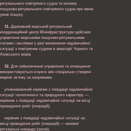
рятувального повітряного судна та екіпажу
пошуково-рятувального повітряного судна про зміни
умов пошуку.
31.
Державний морський рятувальний
координаційний центр Мінінфраструктури здійснює
управління морськими пошуково-рятувальними
силами і засобами у разі виникнення надзвичайної
ситуації з повітряним судном в акваторії Чорного та
Азовського морів.
32.
Для забезпечення управління та оповіщення
використовуються існуючі або спеціально створені
мережі зв’язку за напрямами:
уповноважений керівник з ліквідації надзвичайної
ситуації техногенного та природного характеру —
керівник з ліквідації надзвичайної ситуації на місці
проведення робіт (операцій);
керівник з ліквідації надзвичайної ситуації на
місці проведення робіт (операцій) — наземні
рятувальні команди (групи);