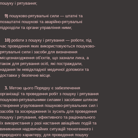
пошуку і рятування;
9)
пошуково-рятувальні сили — штатні та
позаштатні пошукові та аварійно-рятувальні
підрозділи та органи управління ними;
10)
роботи з пошуку і рятування — роботи, під
час проведення яких використовуються пошуково-
рятувальні сили і засоби для визначення
місцезнаходження об’єктів, що зазнали лиха, а
також для рятування осіб, які постраждали,
надання їм невідкладної медичної допомоги та
доставки у безпечне місце.
3.
Метою цього Порядку є забезпечення
організації та проведення робіт з пошуку і рятування
пошуково-рятувальними силами і засобами шляхом
створення угруповання пошуково-рятувальних сил і
засобів та зосередження їх зусиль для проведення
пошуку і рятування, ефективного та раціонального
їх використання у разі настання авіаційних подій та
виникнення надзвичайних ситуацій техногенного і
природного характеру, для проведення пошуку