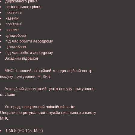
державного рівня
регіонального рівня
повітряні
наземні
повітряні
наземні
цілодобово
під час роботи аеродрому
цілодобово
під час роботи аеродрому
Західний підрайон
МНС Головний авіаційний координаційний центр
пошуку і рятування, м. Київ
Авіаційний допоміжний центр пошуку і рятування,
м. Львів
Ужгород, спеціальний авіаційний загін
Оперативно-рятувальної служби цивільного захисту
МНС
1 Мі-8 (ЕС-145, Мі-2)