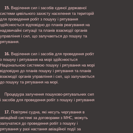
15.
Виділення сил і засобів єдиної державної
системи цивільного захисту населення та територій
для проведення робіт з пошуку і рятування
здійснюється відповідно до планів реагування на
надзвичайні ситуації та планів взаємодії органів
управління і сил, що залучаються до пошуку та
рятування.
16.
Виділення сил і засобів для проведення робіт
з пошуку і рятування на морі здійснюється
Національною системою пошуку і рятування на морі
відповідно до планів пошуку і рятування та планів
взаємодії органів управління і сил, що залучаються
до пошуку та рятування на морі.
Процедура залучення пошуково-рятувальних сил
і засобів для проведення робіт з пошуку і рятування
17.
Повітряні судна, які несуть чергування в
авіаційній системі за договорами з МНС, можуть
залучатися до проведення робіт з пошуку і
рятування у разі настання авіаційної події за