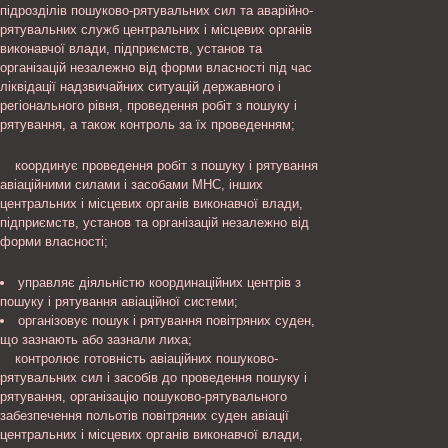
підрозділів пошуково-рятувальних сил та аварійно-
рятувальних служб центральних і місцевих органів
виконавчої влади, підприємств, установ та
організацій незалежно від форми власності під час
ліквідації надзвичайних ситуацій державного і
регіонального рівня, проведення робіт з пошуку і
рятування, а також контроль за їх проведенням;
координує проведення робіт з пошуку і рятування
авіаційними силами і засобами МНС, інших
центральних і місцевих органів виконавчої влади,
підприємств, установ та організацій незалежно від
форми власності;
управляє діяльністю координаційних центрів з
пошуку і рятування авіаційної системи;
організовує пошук і рятування повітряних суден,
що зазнають або зазнали лиха;
контролює готовність авіаційних пошуково-
рятувальних сил і засобів до проведення пошуку і
рятування, організацію пошуково-рятувального
забезпечення польотів повітряних суден авіації
центральних і місцевих органів виконавчої влади,