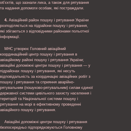
об’єктів, що зазнали лиха, а також для рятування
та надання допомоги особам, які постраждали.
4.
Авіаційний район пошуку і рятування України
розподіляється на підрайони пошуку і рятування,
які збігаються з відповідними районами польотної
інформації.
МНС утворює Головний авіаційний
координаційний центр пошуку і рятування в
авіаційному районі пошуку і рятування України;
авіаційні допоміжні центри пошуку і рятування — у
підрайонах пошуку і рятування, які несуть
відповідальність за координацію авіаційних робіт з
пошуку і рятування та сприяння аварійно-
рятувальним (пошуково-рятувальним) силам єдиної
державної системи цивільного захисту населення і
територій та Національної системи пошуку і
рятування на морі в ефективному проведенні
авіаційного пошуку і рятування.
Авіаційні допоміжні центри пошуку і рятування
безпосередньо підпорядковуються Головному