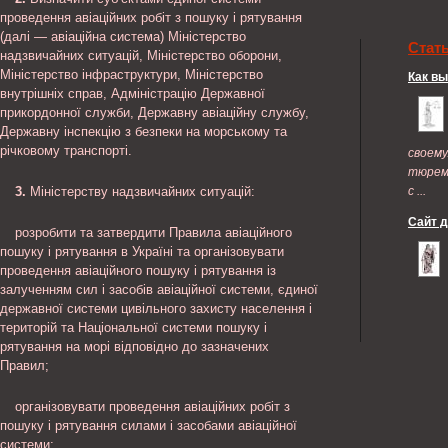
проведення авіаційних робіт з пошуку і рятування
(далі — авіаційна система) Міністерство
Стат
надзвичайних ситуацій, Міністерство оборони,
Міністерство інфраструктури, Міністерство
Как в
внутрішніх справ, Адміністрацію Державної
прикордонної служби, Державну авіаційну службу,
Державну інспекцію з безпеки на морському та
річковому транспорті.
своем
тюрем
3.
Міністерству надзвичайних ситуацій:
с ...
Сайт 
розробити та затвердити Правила авіаційного
пошуку і рятування в Україні та організовувати
проведення авіаційного пошуку і рятування із
залученням сил і засобів авіаційної системи, єдиної
державної системи цивільного захисту населення і
територій та Національної системи пошуку і
рятування на морі відповідно до зазначених
Правил;
організовувати проведення авіаційних робіт з
пошуку і рятування силами і засобами авіаційної
системи;