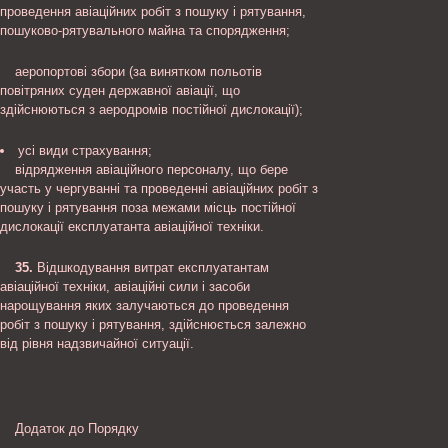
проведення авіаційних робіт з пошуку і рятування,
пошуково-рятувального майна та спорядження;
аеропортові збори (за винятком польотів
повітряних суден державної авіації, що
здійснюються з аеродромів постійної дислокації);
усі види страхування;
відрядження авіаційного персоналу, що бере
участь у чергуванні та проведенні авіаційних робіт з
пошуку і рятування поза межами місць постійної
дислокації експлуатанта авіаційної техніки.
35.
Відшкодування витрат експлуатантам
авіаційної техніки, авіаційні сили і засоби
нарощування яких залучаються до проведення
робіт з пошуку і рятування, здійснюється залежно
від рівня надзвичайної ситуації.
Додаток до Порядку