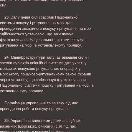
сил.
23.
Залучення сил і засобів Національної
системи пошуку і рятування на морі для
проведення авіаційного пошуку і рятування на морі
здійснюється установою, що забезпечує
функціонування Національної системи пошуку і
рятування на морі, в установленому порядку.
24.
Мінінфраструктури залучає авіаційні сили і
засоби суб’єктів авіаційної системи для участі у
морських пошуково-рятувальних операціях у
морському пошуково-рятувальному районі України
через установу, що забезпечує функціонування
Національної системи пошуку і рятування на морі, в
установленому порядку.
Організація управління та зв’язку під час
проведення робіт з пошуку і рятування
25.
Управління спільними діями авіаційних,
наземних (морських, річкових) сил під час
проведення робіт з пошуку і рятування