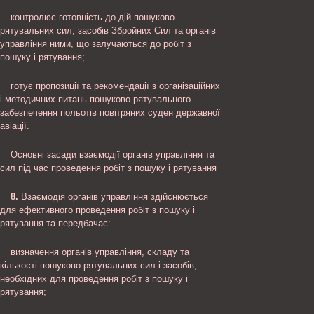
контролює готовність до дій пошуково-
рятувальних сил, засобів Збройних Сил та органів
управління ними, що залучаються до робіт з
пошуку і рятування;
готує пропозиції та рекомендації з організаційних
і методичних питань пошуково-рятувального
забезпечення польотів повітряних суден державної
авіації.
Основні засади взаємодії органів управління та
сил під час проведення робіт з пошуку і рятування
8.
Взаємодія органів управління здійснюється
для ефективного проведення робіт з пошуку і
рятування та передбачає:
визначення органів управління, складу та
кількості пошуково-рятувальних сил і засобів,
необхідних для проведення робіт з пошуку і
рятування;