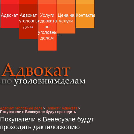
Адвокат
Адвокат
Услуги
Цена на
Контакты
уголовные
адвоката
услуги
дела
по
уголовным
делам
Адвокат, уголовные дела
>
Новости Адвоката
>
Покупатели в Венесуэле будут проходить
дактилоскопию
Покупатели в Венесуэле будут
проходить дактилоскопию