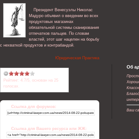
Президент Венесуэлы Николас
Мадуро объявил о введении во всех
продуктовых магазинах
обязательной системы сканирования
отпечатков пальцев. По словам
властей, этот шаг нацелен на борьбу
с нехваткой продуктов и контрабандой.
Юридическая Практика
Об а
Прост
Рейтинг:
4.7
/
5
, основан на
25
Хорош
голосах.
Классн
Благо
интер
Ссылка для форумов:
Ваш с
Ссылка для Вашего ресурса или ЖЖ: