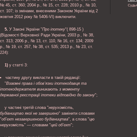
№ 45, ст. 360; 2004 р., № 15, ст. 228; 2010 р., № 10,
Судь
ст. 107; із змінами, внесеними Законом України від 2
жовтня 2012 року № 5406-VI) виключити.
5.
У Законі України "
Про іпотеку
"( 898-15 )
(Відомості Верховної Ради України, 2003 р., № 38,
ст. 313; 2006 р., № 13, ст. 110, № 16, ст. 134; 2009
р., № 19, ст. 257, № 38, ст. 535; 2013 р., № 23, ст.
224):
1)
у статті 3:
частину другу викласти в такій редакції:
"
Взаємні права і обов’язки іпотекодавця та
іпотекодержателя виникають з моменту
державної реєстрації іпотеки відповідно до закону
";
у частині третій слова "
нерухомість,
будівництво якої не завершено
" замінити словами
"
об’єкт незавершеного будівництва
", а слова "
цю
нерухомість
" — словами "
цей об’єкт
";