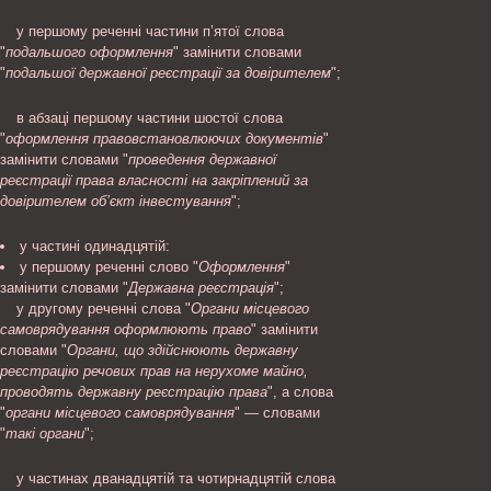
у першому реченні частини п’ятої слова
"
подальшого оформлення
" замінити словами
"
подальшої державної реєстрації за довірителем
";
в абзаці першому частини шостої слова
"
оформлення правовстановлюючих документів
"
замінити словами "
проведення державної
реєстрації права власності на закріплений за
довірителем об’єкт інвестування
";
у частині одинадцятій:
у першому реченні слово "
Оформлення
"
замінити словами "
Державна реєстрація
";
у другому реченні слова "
Органи місцевого
самоврядування оформлюють право
" замінити
словами "
Органи, що здійснюють державну
реєстрацію речових прав на нерухоме майно,
проводять державну реєстрацію права
", а слова
"
органи місцевого самоврядування
" — словами
"
такі органи
";
у частинах дванадцятій та чотирнадцятій слова