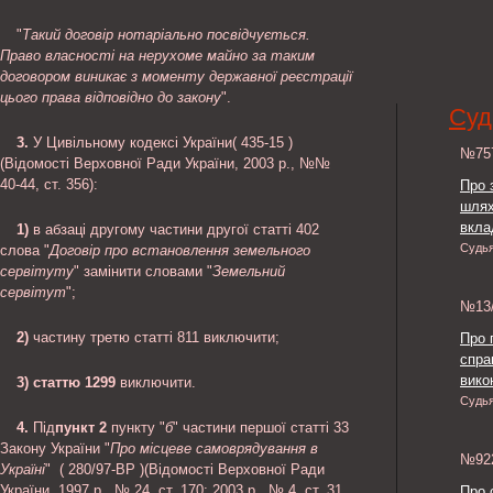
"
Такий договір нотаріально посвідчується.
Право власності на нерухоме майно за таким
договором виникає з моменту державної реєстрації
цього права відповідно до закону
".
Суд
3.
У Цивільному кодексі України( 435-15 )
№7
(Відомості Верховної Ради України, 2003 р., №№
40-44, ст. 356):
Про 
шлях
вкла
1)
в абзаці другому частини другої статті 402
Судь
слова "
Договір про встановлення земельного
сервітуту
" замінити словами "
Земельний
сервітут
";
№13
2)
частину третю статті 811 виключити;
Про 
спра
викон
3)
статтю 1299
виключити.
Судь
4.
Під
пункт 2
пункту "
б
" частини першої статті 33
Закону України "
Про місцеве самоврядування в
№9
Україні
" ( 280/97-ВР )(Відомості Верховної Ради
України, 1997 р., № 24, ст. 170; 2003 р., № 4, ст. 31,
Про 