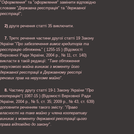
"
Оформлення
" та "
оформлення
" замінити відповідно
словами "
Державна реєстрація
" та "
державної
реєстрації
";
2)
друге речення статті 35 виключити.
7.
Третє речення частини другої статті 19 Закону
України "
Про забезпечення вимог кредиторів та
реєстрацію обтяжень
" ( 1255-15 ) (Відомості
Верховної Ради України, 2004 р., № 11, ст. 140)
викласти в такій редакції: "
Таке обтяження
нерухомого майна виникає з моменту його
державної реєстрації в Державному реєстрі
речових прав на нерухоме майно
".
8.
Частину другу статті 19-1 Закону України "
Про
кооперацію
"( 1087-15 ) (Відомості Верховної Ради
України, 2004 р., № 5, ст. 35; 2009 р., № 43, ст. 639)
доповнити реченням такого змісту: "
Право
власності на таке майно у члена кооперативу
виникає з моменту державної реєстрації цього
права відповідно до закону
".