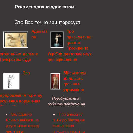
Рекомендовано адвокатом
Это Вас точно заинтересует
Адвокат
Про
по
призначення
грантів
Президента
уголовным делам в
України докторам наук
Печерском суде
для здійснення
наукових досліджень на
Когда требуется
2012 рік, Президент
Про
Військовим
защита от уголовного
України
збільшать
преследования и
грошове
консультация в
Розпорядження
утримання
правовых вопросах, на
Президента України
продовження терміну
помощь придет адвокат
Відповідно до статті 4
Перебуваючи з
усунення порушення
в Печерском суде.
Указу Президента
робочою поїздкою на
Ліцензійних умов
України від 16 травня
Житомирщині,
провадження
2008 року № 444(
Володимир
Про внесення
Президент Віктор
господарської
444/2008 ) "Про додаткові
Кличко вийшов на
змін до Методики
Янукович відвідав 240-й
діяльності з
заходи щодо
друге місце серед
визначення
центр підготовки
централізованого
забезпечення розвитку
чемпіонів-
трудомісткості та
підрозділів 8-го