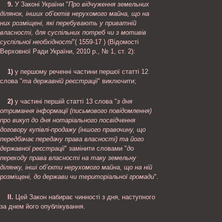
9.
У Законі України "
Про відчуження земельних
ділянок, інших об’єктів нерухомого майна, що на
них розміщені, які перебувають у приватній
власності, для суспільних потреб чи з мотивів
суспільної необхідності
"( 1559-17 ) (Відомості
Верховної Ради України, 2010 р., № 1, ст. 2):
1)
у першому реченні частини першої статті 12
слова "
та державній реєстрації
" виключити;
2)
у частині першій статті 13 слова "
з дня
отримання інформації (письмового повідомлення)
про викуп до дня нотаріального посвідчення
договору купівлі-продажу (іншого правочину, що
передбачає передачу права власності) та його
державної реєстрації
" замінити словами "
до
переходу права власності на таку земельну
ділянку, інші об’єкти нерухомого майна, що на ній
розміщені, до держави чи територіальної громади
".
II.
Цей Закон набирає чинності з дня, наступного
за днем його опублікування.