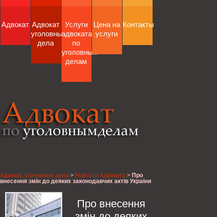
Адвокат
Адвокат
Услуги
Цена на
Контакты
уголовные
адвоката
услуги
дела
по
уголовным
делам
Адвокат, уголовные дела
>
Новости Адвоката
>
Про
внесення змін до деяких законодавчих актів України
у зв’язку із запровадженням державної реєстрації
речових прав на нерухоме майно та їх обтяжень,
Верховна Рада України
Про внесення
змін до деяких