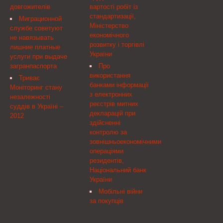
водопостачання та
наукової сфери" та Указу
довгожителів
вартості робіт із
армійського корпусу ЗСУ
водовідведення ПАТ
Президента України від
стандартизації,
в с. Головенка. Там він
Миграционной
"Центренерго",
17 червня 2009 року №
Міністерство
переглянув
службе советуют
Національна комісія,
446( 446/2009 ) "Про
економічного
експериментальне ...
не навязывать
що здійснює державне
Положення про щорічні
розвитку і торгівлі
лишние платные
регулювання у сфері
гранти Президента
України
услуги при выдаче
комунальних послуг
України докторам наук
загранпаспорта
Про
для здійснення наукових
Про продовження
використання
Триває
досліджень" призначити
терміну усунення
банками інформації
Моніторинг стану
на 2012 рік гранти
порушення Ліцензійних
з електронних
незалежності
Президента України
умов провадження
реєстрів митних
суддів в Україні –
таким докторам наук:
господарської діяльності
декларацій при
2012
з централізованого
здійсненні
водопостачання та
контролю за
водовідведення ПАТ
зовнішньоекономічними
"Центренерго"
операціями
резидентів,
Національний банк
України
Мобільні війни
за покупців