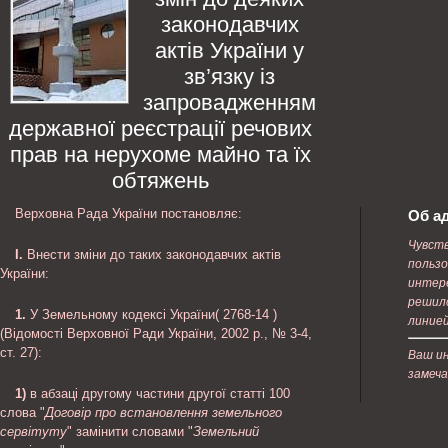
законодавчих
актів України у
зв’язку із
запровадженням
державної реєстрації речових
прав на нерухоме майно та їх
обтяжень
Верховна Рада України постановляє:
Об а
Чувст
I.
Внести зміни до таких законодавчих актів
пользо
України:
интере
решил
1.
У Земельному кодексі України( 2768-14 )
линией
(Відомості Верховної Ради України, 2002 р., № 3-4,
ст. 27):
Ваш и
замеч
1)
в абзаці другому частини другої статті 100
слова "
Договір про встановлення земельного
сервітуту
" замінити словами "
Земельний