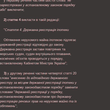
у першому реченні частини шостої слова "
не
зареєстровані у встановленому законом порядку
або
" виключити;
2)
статтю 4
викласти в такій редакції:
"
Стаття 4. Державна реєстрація іпотеки
Обтяження нерухомого майна іпотекою підлягає
державній реєстрації відповідно до закону.
Державна реєстрація застави повітряних та
морських суден, суден внутрішнього плавання,
космічних об’єктів проводиться у порядку,
встановленому Кабінетом Міністрів України";
3)
у другому реченні частини четвертої статті 20
слова "
внесенню до відповідного державного
реєстру за місцем державної реєстрації іпотеки у
встановленому законодавством порядку
" замінити
словами "
державній реєстрації у порядку,
встановленому законодавством про державну
реєстрацію речових прав на нерухоме майно та їх
обтяжень
";