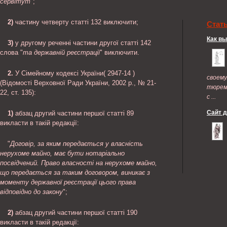
сервітут
";
2)
частину четверту статті 132 виключити;
Стат
Как в
3)
у другому реченні частини другої статті 142
слова "
та державній реєстрації
" виключити.
2.
У Сімейному кодексі України( 2947-14 )
своем
(Відомості Верховної Ради України, 2002 р., № 21-
тюрем
22, ст. 135):
с ...
Сайт 
1)
абзац другий частини першої статті 89
викласти в такій редакції:
"
Договір, за яким передається у власність
нерухоме майно, має бути нотаріально
посвідчений. Право власності на нерухоме майно,
що передається за таким договором, виникає з
моменту державної реєстрації цього права
відповідно до закону
";
2)
абзац другий частини першої статті 190
викласти в такій редакції: