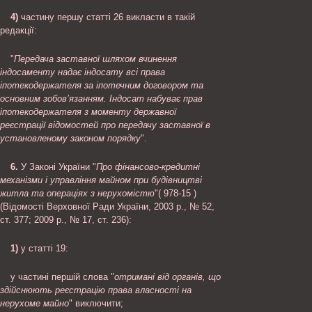
4)
частину першу статті 26 викласти в такій
редакції:
"
Передача заставної шляхом вчинення
індосаменту надає індосату всі права
іпотекодержателя за іпотечним договором та
основним зобов’язанням. Індосат набуває прав
іпотекодержателя з моменту державної
реєстрації відомостей про передачу заставної в
установленому законом порядку
".
6.
У Законі України "
Про фінансово-кредитні
механізми і управління майном при будівництві
житла та операціях з нерухомістю
"( 978-15 )
(Відомості Верховної Ради України, 2003 р., № 52,
ст. 377; 2009 р., № 17, ст. 236):
1)
у статті 19:
у частині першій слова "
отримані від органів, що
здійснюють реєстрацію права власності на
нерухоме майно
" виключити;