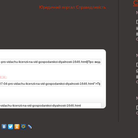
С
Юридичний портал Справедливість
в
 ЖЖ: