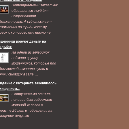
Потенциальный захватчик
обращается в суд для
истребования
долженности. А суд отсылает
едомления по юридическому
ресу, с которого ему никто не
дает признаков жизни ...
шенники воруют деньги на
адьбах
На одной из вечеринок
поймали группу
мошенников, которые под
дом гостей шмонали сумки и
ртки сидящих в зале. ...
идание с интернета закончилось
хищением...
Сотрудниками отдела
полиции был задержали
молодой человек в
зрасте 26 лет в подозрении на
хищение девушки. .