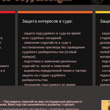
Защита интересов в суде:
Защи
-
защита подсудимого в суде во время
-
защит
та
всех судебных заседаний;
стадии
о
-
заявление ходатайств в суде о
дознан
в,
постановлении приговора без проведения
-
защит
судебного разбирательства (особый
любой 
х
порядок);
матери
-
подготовка и заявление различных
-
подго
яемого
ходатайств, жалоб и заявлений;
-
заявл
 и в
-
выработка определенной линии и тактики
-
соста
защиты на стадии судебного
подача
разбирательства;
-
участ
-
посещение подсудимого во время
назна
ечения
нахождения в следственном изоляторе;
потер
яемого;
-
изучение материалов уголовного дела и
прокур
на
др..;
а
>
Про видачу ліцензій на вид господарської діяльності -
;
-
ознакомление с протоколом судебного
ння, Міністерство економічного розвитку і торгівлі
о
заседания и подача замечаний к его
О ЕКОНОМІЧНОГО РОЗВИТКУ І ТОРГІВЛІ УКРАЇНИ