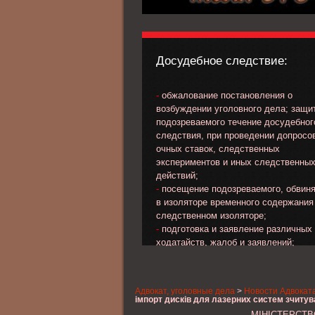
Досудебное следствие:
-
обжалование постановления о
возбуждении уголовного дела; защи
подозреваемого течение досудебног
следствия, при проведении допросо
очных ставок, следственных
экспериментов и иных следственны
действий;
-
посещение подозреваемого, обвин
в изоляторе временного содержания
следственном изоляторе;
-
подготовка и заявление различных
ходатайств, жалоб и заявлений;
-
обжалование избранной меры прес
в отношении подозреваемого, обвин
-
выработка линии и тактики защиты 
Адвокат, уголовные дела
>
Новости Адвокат
стадии предварительного следствия
імпорт дисків для лазерних систем зчитува
України
-
сбор материала, характеризующег
МІНІСТЕРСТВ