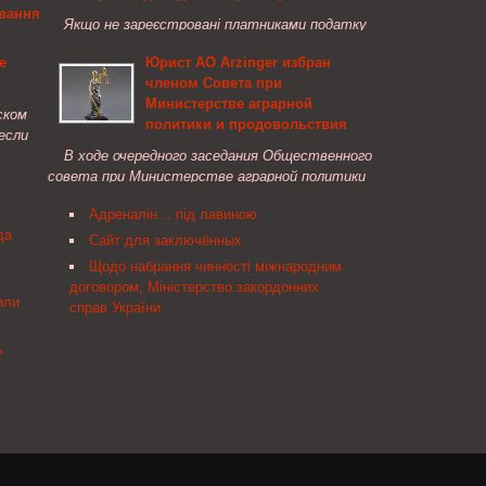
ювання
Якщо не зареєстровані платниками податку
на додану вартість філії та інші структурні
е
Юрист АО Arzinger избран
вил
підрозділи платника податку самостійно
членом Совета при
здійснюють придбання/постачання товарів/
Министерстве аграрной
нергія
послуг та проводять розрахунки ...
ском
политики и продовольствия
если
не
В ходе очередного заседания Общественного
11 ),
совета при Министерстве аграрной политики
ни від
и продовольствия Украины адвокат, старший
снення
Адреналін… під лавиною
юрист адвокатского объединения Arzinger
а
да
Наталья Мартынюк была избрана ...
Сайт для заключённых
джених
Щодо набрання чинності міжнародним
алі —
договором, Міністерство закордонних
ланової
или
справ України
і, щодо
ь
город,
2
ині
ме
робіт і