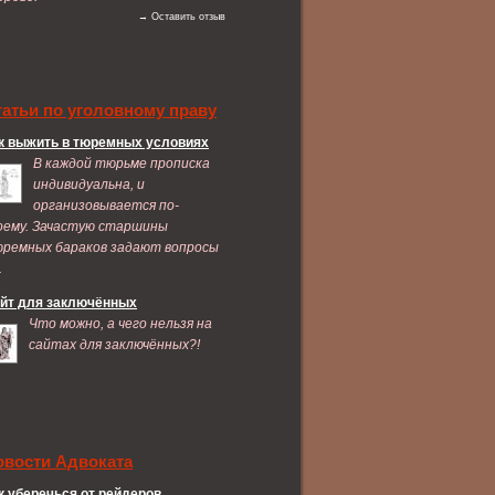
→ Оставить отзыв
татьи по уголовному праву
к выжить в тюремных условиях
В каждой тюрьме прописка
индивидуальна, и
организовывается по-
оему. Зачастую старшины
ремных бараков задают вопросы
.
йт для заключённых
Что можно, а чего нельзя на
сайтах для заключённых?!
овости Адвоката
к уберечься от рейдеров