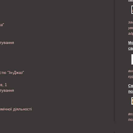
за
ка
"
ув
ад
по
итування
Мо
св
ви
стю "
Ін-Джаз
"
ку
в, 1
Св
итування
по
мічної діяльності
во
по