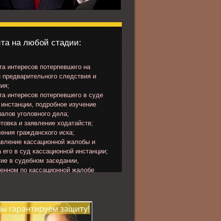
та на любой стадии:
а интересов потерпевшего на
 предварительного следствия и
ия;
а интересов потерпевшего в суде
инстанции, подробное изучение
алов уголовного дела;
товка и заявление ходатайств;
ения гражданского иска;
вление кассационной жалобы и
 его в суд кассационной инстанции;
ие в судебном заседании,
ченном по кассационной жалобе
певшего или представлению
ора.