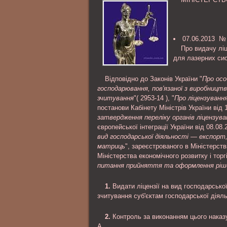
личность обвиняемого; ознакомлени
материалами уголовного дела и др..
07.06.2013 №
Про видачу ліц
для лазерних си
Відповідно до Законів України "
Про осо
господарювання, пов'язаної з виробницт
зчитування
"( 2953-14 ), "
Про ліцензування
постанови Кабінету Міністрів України від 1
затвердження переліку органів ліцензува
європейської інтеграції України від 08.08.
вид господарської діяльності — експорт
матриць
", зареєстрованого в Міністерств
Міністерства економічного розвитку і торгі
питання прийняття та оформлення ріше
1.
Видати ліцензії на вид господарсько
зчитування суб'єктам господарської діяль
2.
Контроль за виконанням цього наказ
А.