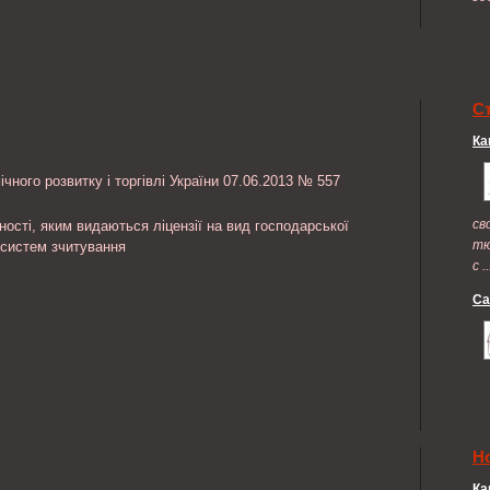
С
Ка
чного розвитку і торгівлі України 07.06.2013 № 557
св
ності, яким видаються ліцензії на вид господарської
тю
 систем зчитування
с ..
Са
Н
Ка