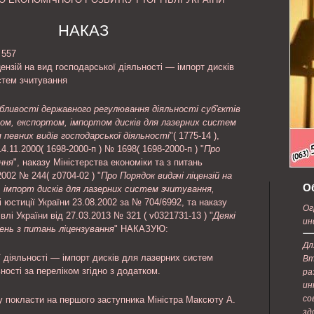
е с
содержанию.
НАКАЗ
 557
ензій на вид господарської діяльності — імпорт дисків
стем зчитування
бливості державного регулювання діяльності суб'єктів
вом, експортом, імпортом дисків для лазерних систем
 певних видів господарської діяльності
"( 1775-14 ),
4.11.2000( 1698-2000-п ) № 1698( 1698-2000-п ) "
Про
ння
", наказу Міністерства економіки та з питань
2002 № 244( z0704-02 ) "
Про Порядок видачі ліцензій на
О
, імпорт дисків для лазерних систем зчитування,
і юстиції України 23.08.2002 за № 704/6992, та наказу
Ог
влі України від 27.03.2013 № 321 ( v0321731-13 ) "
Деякі
ин
нь з питань ліцензування
" НАКАЗУЮ:
Дл
ї діяльності — імпорт дисків для лазерних систем
Вт
ності за переліком згідно з додатком.
ра
ин
со
у покласти на першого заступника Міністра Максюту А.
зд