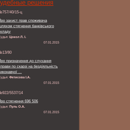
удебные решения
№757/40/15-ц
Про захист прав споживача
шляхом стягнення банківського
вкладу
Судья:
Цокол Л. І.
07.01.2015
№13/80
Про призначення до слухання
справи по скарзі на бездіяльність
иконавчої ...
Судья:
Фетисова І.А.
07.01.2015
№922/5537/14
Про стягнення 696 506
Судья:
Пуль О.А.
07.01.2015