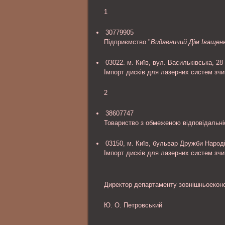
1
30779905
Підприємство "
Видавничий Дім Іващен
03022. м. Київ, вул. Васильківська, 28
Імпорт дисків для лазерних систем зч
2
38607747
Товариство з обмеженою відповідальні
03150, м. Київ, бульвар Дружби Народі
Імпорт дисків для лазерних систем зч
Директор департаменту зовнішньоеконо
Ю. О. Петровський