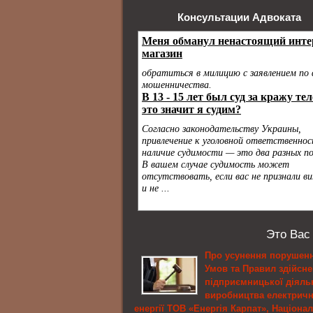
Консультации Адвоката
Это Вас
Про усунення порушен
Умов та Правил здійсн
підприємницької діяльн
виробництва електричн
енергії ТОВ «Енергія Карпат», Націона