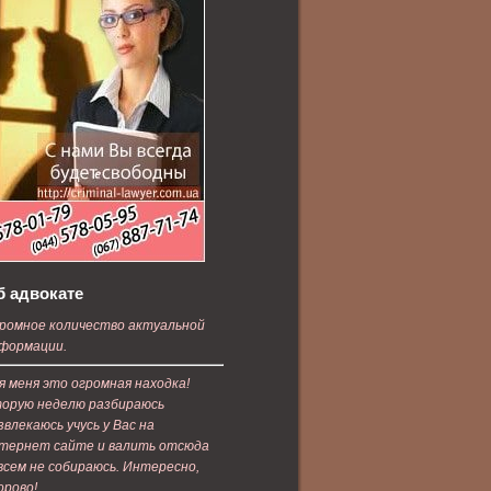
б адвокате
ромное количество актуальной
формации.
я меня это огромная находка!
орую неделю разбираюсь
звлекаюсь учусь у Вас на
тернет сайте и валить отсюда
всем не собираюсь. Интересно,
орово!