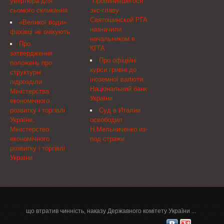
увертюра для
"Провинившегося"
небезпечно кататися,
електропостачання 21
объединения Arzinger
сьомого скликання
экс-главу
особливо дітям. І це при
населеного пункту,
Наталья Мартынюк
Святошинской РГА
тому, що саме малеча
знеструмленого
«Великої води»
была избрана ...
назначили
основний клієнт ...
внаслідок несприятливих
фахівці не очікують
начальником в
погодних умов.
Про
КГГА
затвердження
Про офіційні
положень про
курси гривні до
структурні
іноземної валюти,
підрозділи
Національний банк
Міністерства
України
економічного
розвитку і торгівлі
Суд в Италии
України,
освободил
Міністерство
Н.Мельниченко из-
економічного
под стражи
розвитку і торгівлі
України
що втратив чинність, наказу Державного комітету України ...