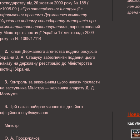
многоо
господарству від 26 жовтня 2009 року № 188 (
нем зд
z1098-09 ) «
Про затвердження Інструкції з
время 
оформлення органами Державного комітету
України по водному господарству матеріалів про
адміністративні правопорушення
», зареєстрований
у Міністерстві юстиції України 17 листопада 2009
року за № 1098/17114.
2.
Голові Державного агентства водних ресурсів
України В. А. Сташуку забезпечити подання цього
наказу на державну реєстрацію до Міністерства
юстиції України.
3.
Контроль за виконанням цього наказу покласти
на заступника Міністра — керівника апарату Д. Д.
Мормуля.
4.
Цей наказ набирає чинності з дня його
офіційного опублікування.
Ново
Как уб
Міністр
О. А. Проскуряков