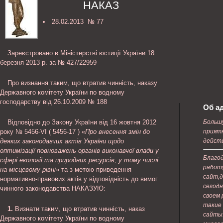
НАКАЗ
28.02.2013 № 77
Зареєстровано в Міністерстві юстиції України 18
березня 2013 р. за № 427/22959
Про визнання таким, що втратив чинність, наказу
Державного комітету України по водному
господарству від 26.10.2009 № 188
Об а
Відповідно до Закону України від 16 жовтня 2012
Большу
року № 5456-VI ( 5456-17 ) «
Про внесення змін до
приятн
деяких законодавчих актів України щодо
дейст
оптимізації повноважень органів виконавчої влади у
Благод
сфері екології та природних ресурсів, у тому числі
работ
на місцевому рівні
» та з метою приведення
сайт,
нормативно-правових актів у відповідність до вимог
сегодн
чинного законодавства НАКАЗУЮ:
своем 
такие
1.
Визнати таким, що втратив чинність, наказ
сайты
Державного комітету України по водному