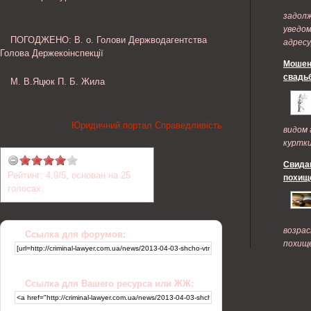
задол
уведом
ПОГОДЖЕНО: В. о. Голови Держводагентства
адресу
Голова Держекоінспекції
подает
Мошен
свадь
М. В.Яцюк П. Б. Жила
Юридичний портал Справедливість
видом 
куртки 
Свидан
Рейтинг:
4.9
/
5
, основан на
25
похище
голосах.
возрас
Ссылка для форумов:
похище
Ссылка для Вашего ресурса или ЖЖ: