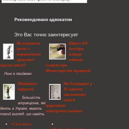
Рекомендовано адвокатом
Это Вас точно заинтересует
Як отримати
Юрист АО
витяг з
Arzinger
нормативної
избран
грошової
членом
оцінки землі?
Совета при
Министерстве аграрной
Нині я приймаю
политики и
спадщину. Для
продовольствия
Обережно:
На Львівщині у
оформлення документів
каруселі
21 одному
у нотаріуса мені
В ходе очередного
населеному
потрібно виготовити
заседания
Більшість
пункті
витяг з нормативної
Общественного совета
атракціонів, які
відновили
грошової оцінки на
при Министерстве
діють в Україні, мають
електропостачання
земельну ділянку.В
аграрной политики и
такий вигляд, що навіть
управлінні Держкомзему
продовольствия Украины
дилетантові стає
У Львівський області
повідомили, що по
адвокат, старший
«Сенсорна»
зрозумілим: на них
відновлено
нашому ...
юрист адвокатского