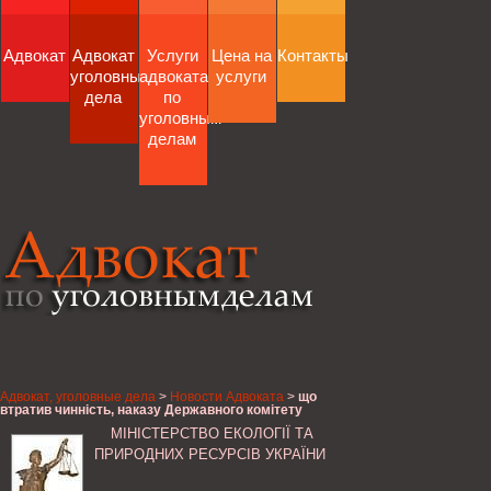
Адвокат
Адвокат
Услуги
Цена на
Контакты
уголовные
адвоката
услуги
дела
по
уголовным
делам
Адвокат, уголовные дела
>
Новости Адвоката
>
що
втратив чинність, наказу Державного комітету
України по водному господарству від 26.10.2009 №
МІНІСТЕРСТВО ЕКОЛОГІЇ ТА
188, Міністерство екології та природних ресурсів
України
ПРИРОДНИХ РЕСУРСІВ УКРАЇНИ