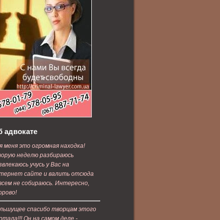
б адвокате
я меня это огромная находка!
орую неделю разбираюсь
звлекаюсь учусь у Вас на
тернет сайте и валить отсюда
всем не собираюсь. Интересно,
орово!
льшущее спасибо творцам этого
ртала!!! Он на самом деле -