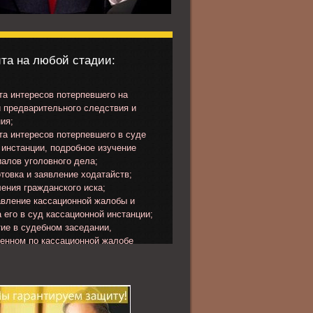
та на любой стадии:
а интересов потерпевшего на
 предварительного следствия и
ия;
а интересов потерпевшего в суде
инстанции, подробное изучение
алов уголовного дела;
товка и заявление ходатайств;
ения гражданского иска;
вление кассационной жалобы и
 его в суд кассационной инстанции;
ие в судебном заседании,
ченном по кассационной жалобе
певшего или представлению
ора.