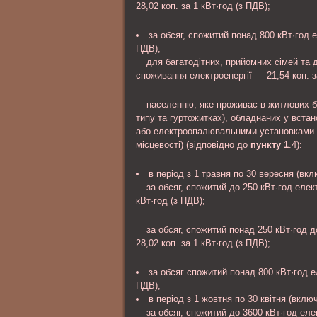
28,02 коп. за 1 кВт·год (з ПДВ);
за обсяг, спожитий понад 800 кВт·год е
ПДВ);
для багатодітних, прийомних сімей та 
споживання електроенергії — 21,54 коп. з
населенню, яке проживає в житлових б
типу та гуртожитках), обладнаних у вст
або електроопалювальними установками т
місцевості) (відповідно до
пункту 1
.4):
в період з 1 травня по 30 вересня (вкл
за обсяг, спожитий до 250 кВт·год елек
кВт·год (з ПДВ);
за обсяг, спожитий понад 250 кВт·год д
28,02 коп. за 1 кВт·год (з ПДВ);
за обсяг спожитий понад 800 кВт·год ел
ПДВ);
в період з 1 жовтня по 30 квітня (включ
за обсяг, спожитий до 3600 кВт·год еле