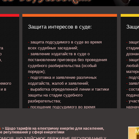
Защита интересов в суде:
Защи
-
защита подсудимого в суде во время
-
защит
та
всех судебных заседаний;
стадии
о
-
заявление ходатайств в суде о
дознан
в,
постановлении приговора без проведения
-
защит
судебного разбирательства (особый
любой 
х
порядок);
матери
-
подготовка и заявление различных
-
подго
яемого
ходатайств, жалоб и заявлений;
-
заявл
 и в
-
выработка определенной линии и тактики
-
соста
защиты на стадии судебного
подача
разбирательства;
-
участ
-
посещение подсудимого во время
назна
ечения
нахождения в следственном изоляторе;
потер
яемого;
-
изучение материалов уголовного дела и
прокур
на
др..;
а
>
Щодо тарифів на електричну енергію для населення,
;
-
ознакомление с протоколом судебного
не регулювання у сфері енергетики
о
заседания и подача замечаний к его
ОМІСІЯ, ЩО ЗДІЙСНЮЄ ДЕРЖАВНЕ РЕГУЛЮВАННЯ У