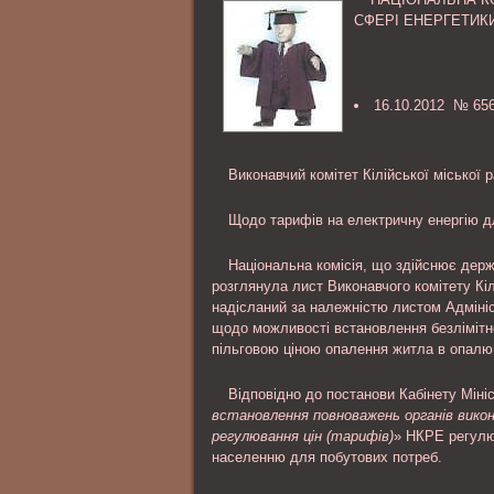
личность обвиняемого; ознакомлени
СФЕРІ ЕНЕРГЕТИК
материалами уголовного дела и др..
16.10.2012 № 656
Виконавчий комітет Кілійської міської 
Щодо тарифів на електричну енергію 
Національна комісія, що здійснює дер
розглянула лист Виконавчого комітету Кіл
надісланий за належністю листом Адмініс
щодо можливості встановлення безлімітн
пільговою ціною опалення житла в опалюв
Відповідно до постанови Кабінету Мініст
встановлення повноважень органів викон
регулювання цін (тарифів)
» НКРЕ регулю
населенню для побутових потреб.