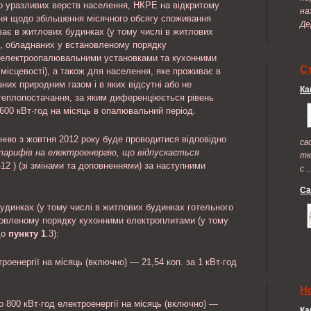
о уразливих верств населення, НКРЕ на відкритому
на
ння щодо збільшення місячного обсягу споживання
Де
ває в житлових будинках (у тому числі в житлових
), обладнаних у встановленому порядку
 електроопалювальними установками та кухонними
С
 місцевості), а також для населення, яке проживає в
них природним газом і в яких відсутні або не
Ка
теплопостачання, за яким диференціюється рівень
3600 кВт·год на місяць в опалювальний період.
ленню з жовтня 2012 року буде проводитися відповідно
св
арифів на електроенергію, що відпускається
тю
-12 ) (зі змінами та доповненнями) за наступними
с ..
Са
удинках (у тому числі в житлових будинках готельного
ановленому порядку кухонними електроплитами (у тому
до
пункту 1
.3):
троенергії на місяць (включно) — 21,54 коп. за 1 кВт·год
Н
о 800 кВт·год електроенергії на місяць (включно) —
Ка