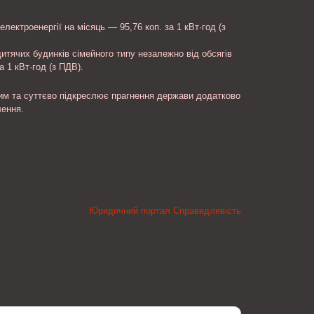
електроенергії на місяць — 95,76 коп. за 1 кВт·год (з
дитячих будинків сімейного типу незалежно від обсягів
а 1 кВт·год (з ПДВ).
им та суттєво підкреслює прагнення держави додатково
лення.
Юридичний портал Справедливість