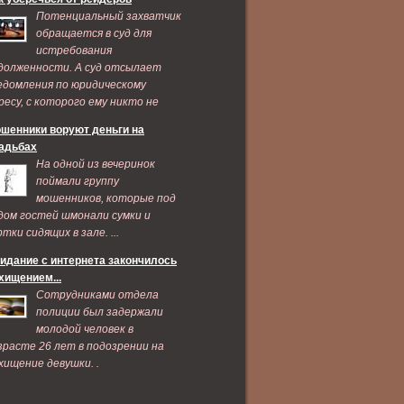
Потенциальный захватчик
обращается в суд для
истребования
долженности. А суд отсылает
едомления по юридическому
ресу, с которого ему никто не
дает признаков жизни ...
шенники воруют деньги на
адьбах
На одной из вечеринок
поймали группу
мошенников, которые под
дом гостей шмонали сумки и
ртки сидящих в зале. ...
идание с интернета закончилось
хищением...
Сотрудниками отдела
полиции был задержали
молодой человек в
зрасте 26 лет в подозрении на
хищение девушки. .