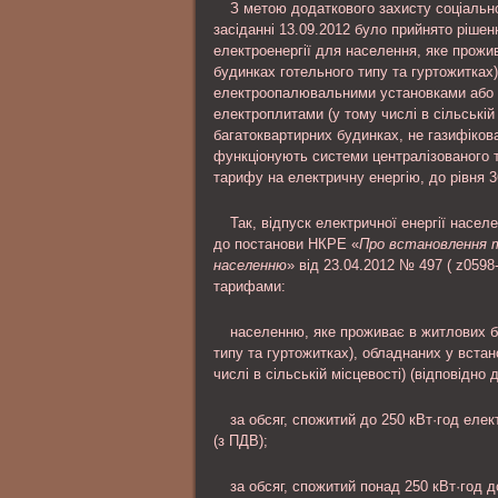
З метою додаткового захисту соціальн
засіданні 13.09.2012 було прийнято ріше
електроенергії для населення, яке прожи
будинках готельного типу та гуртожитках
електроопалювальними установками або
електроплитами (у тому числі в сільській
багатоквартирних будинках, не газифікова
функціонують системи централізованого 
тарифу на електричну енергію, до рівня 
Так, відпуск електричної енергії насе
до постанови НКРЕ «
Про встановлення т
населенню
» від 23.04.2012 № 497 ( z0598
тарифами:
населенню, яке проживає в житлових б
типу та гуртожитках), обладнаних у вст
числі в сільській місцевості) (відповідно 
за обсяг, спожитий до 250 кВт·год елек
(з ПДВ);
за обсяг, спожитий понад 250 кВт·год д