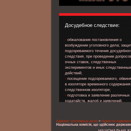
Досудебное следствие:
-
обжалование постановления о
возбуждении уголовного дела; защи
подозреваемого течение досудебног
следствия, при проведении допросо
очных ставок, следственных
экспериментов и иных следственны
действий;
-
посещение подозреваемого, обвин
в изоляторе временного содержания
следственном изоляторе;
-
подготовка и заявление различных
ходатайств, жалоб и заявлений;
-
обжалование избранной меры прес
в отношении подозреваемого, обвин
-
выработка линии и тактики защиты 
Адвокат, уголовные дела
>
Новости Адвокат
стадии предварительного следствия
Національна комісія, що здійснює держав
-
сбор материала, характеризующег
НАЦІОНАЛЬНА К