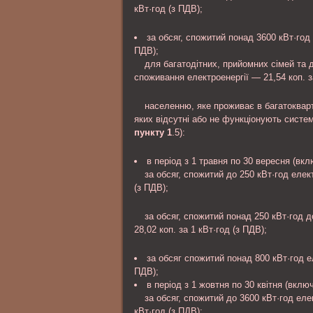
кВт·год (з ПДВ);
за обсяг, спожитий понад 3600 кВт·год 
ПДВ);
для багатодітних, прийомних сімей та 
споживання електроенергії — 21,54 коп. з
населенню, яке проживає в багатокварт
яких відсутні або не функціонують систе
пункту 1
.5):
в період з 1 травня по 30 вересня (вкл
за обсяг, спожитий до 250 кВт·год елек
(з ПДВ);
за обсяг, спожитий понад 250 кВт·год д
28,02 коп. за 1 кВт·год (з ПДВ);
за обсяг спожитий понад 800 кВт·год ел
ПДВ);
в період з 1 жовтня по 30 квітня (включ
за обсяг, спожитий до 3600 кВт·год еле
кВт·год (з ПДВ);