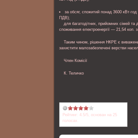
за обсяг, спожитий понад 3600 кВт·год 
ПДВ);
для багатодітних, прийомних сімей та 
споживання електроенергії — 21,54 коп. з
Таким чином, рішення НКРЕ є виважен
захистити малозабезпечені верстви насе
Член Комісії
К. Теличко
Рейтинг:
4.5
/
5
, основан на
25
голосах.