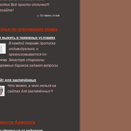
ходка! Всё просто отлично!!!
рзайте!
→ Оставить отзыв
татьи по уголовному праву
к выжить в тюремных условиях
В каждой тюрьме прописка
индивидуальна, и
организовывается по-
оему. Зачастую старшины
ремных бараков задают вопросы
.
йт для заключённых
Что можно, а чего нельзя на
сайтах для заключённых?!
овости Адвоката
к уберечься от рейдеров