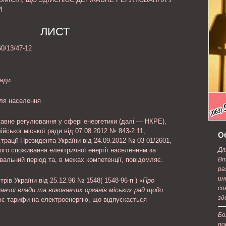
е с
содержанию.
И
ЛИСТ
0/13/47-12
ради
для населення
жавне регулювання у сфері енергетики (далі — НКРЕ),
ійської міської ради від 07.08.2012 № 843-2.11,
О
трації Президента України від 24.09.2012 № 03-01/2601,
ого споживання електричної енергії населенням за
Дл
альний період та, в межах компетенції, повідомляє.
Вт
ра
ин
рів України від 25.12.96 № 1548( 1548-96-п ) «
Про
со
авчої влади та виконавчих органів міських рад щодо
зд
є тарифи на електроенергію, що відпускається
Бо
по