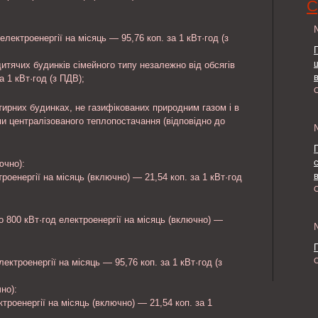
С
електроенергії на місяць — 95,76 коп. за 1 кВт·год (з
дитячих будинків сімейного типу незалежно від обсягів
а 1 кВт·год (з ПДВ);
ирних будинках, не газифікованих природним газом і в
ми централізованого теплопостачання (відповідно до
ючно):
в
троенергії на місяць (включно) — 21,54 коп. за 1 кВт·год
о 800 кВт·год електроенергії на місяць (включно) —
ектроенергії на місяць — 95,76 коп. за 1 кВт·год (з
но):
ктроенергії на місяць (включно) — 21,54 коп. за 1