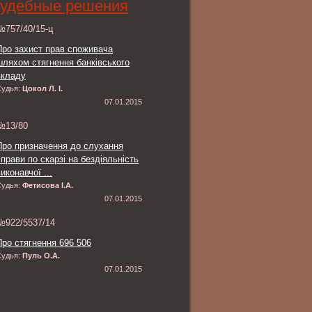
удебные решения
№757/40/15-ц
Про захист прав споживача
шляхом стягнення банківського
вкладу
Судья:
Цокол Л. І.
07.01.2015
№13/80
Про призначення до слухання
справи по скарзі на бездіяльність
иконавчої ...
Судья:
Фетисова І.А.
07.01.2015
№922/5537/14
Про стягнення 696 506
Судья:
Пуль О.А.
07.01.2015