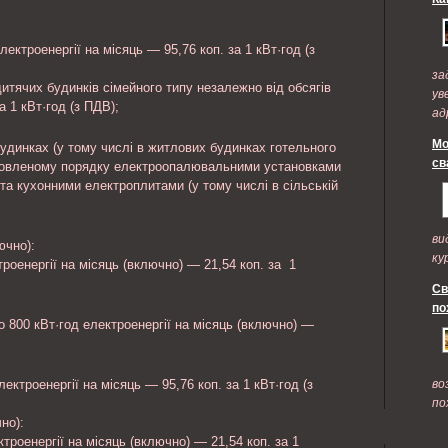
лектроенергії на місяць — 95,76 коп. за 1 кВт·год (з
за
дитячих будинків сімейного типу незалежно від обсягів
ув
а 1 кВт·год (з ПДВ);
ад
по
Мо
удинках (у тому числі в житлових будинках готельного
св
ановленому порядку електроопалювальними установками
а кухонними електроплитами (у тому числі в сільській
ви
ючно):
ку
троенергії на місяць (включно) — 21,54 коп. за 1
Св
по
о 800 кВт·год електроенергії на місяць (включно) —
ектроенергії на місяць — 95,76 коп. за 1 кВт·год (з
во
по
но):
ктроенергії на місяць (включно) — 21,54 коп. за 1