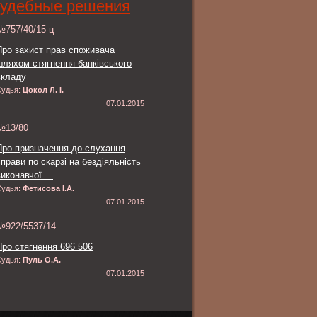
удебные решения
№757/40/15-ц
Про захист прав споживача
шляхом стягнення банківського
вкладу
Судья:
Цокол Л. І.
07.01.2015
№13/80
Про призначення до слухання
справи по скарзі на бездіяльність
иконавчої ...
Судья:
Фетисова І.А.
07.01.2015
№922/5537/14
Про стягнення 696 506
Судья:
Пуль О.А.
07.01.2015