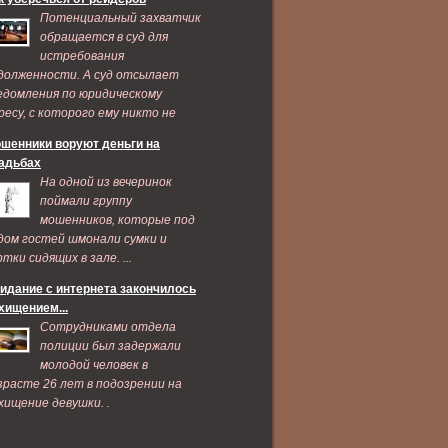
Потенциальный захватчик
обращается в суд для
истребования
долженности. А суд отсылает
едомления по юридическому
ресу, с которого ему никто не
дает признаков жизни ...
шенники воруют деньги на
адьбах
На одной из вечеринок
поймали группу
мошенников, которые под
дом гостей шмонали сумки и
ртки сидящих в зале. ...
идание с интернета закончилось
хищением...
Сотрудниками отдела
полиции был задержали
молодой человек в
зрасте 26 лет в подозрении на
хищение девушки. .