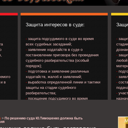
Защита интересов в суде:
Защи
-
защита подсудимого в суде во время
-
защит
та
всех судебных заседаний;
стадии
о
-
заявление ходатайств в суде о
дознан
в,
постановлении приговора без проведения
-
защит
судебного разбирательства (особый
любой 
х
порядок);
матери
-
подготовка и заявление различных
-
подго
яемого
ходатайств, жалоб и заявлений;
-
заявл
 и в
-
выработка определенной линии и тактики
-
соста
защиты на стадии судебного
подача
разбирательства;
-
участ
-
посещение подсудимого во время
назна
ечения
нахождения в следственном изоляторе;
потер
яемого;
-
изучение материалов уголовного дела и
прокур
на
др..;
а
>
По решению суда Ю.Тимошенко должна быть
;
-
ознакомление с протоколом судебного
аня
о
заседания и подача замечаний к его