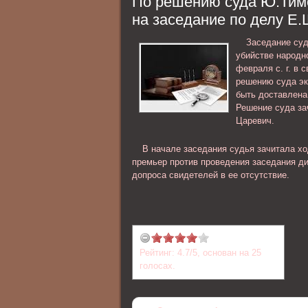
По решению суда Ю.Тим
личность обвиняемого; ознакомлени
на заседание по делу Е
материалами уголовного дела и др..
Заседание суд
убийстве народн
февраля с. г. в 
решению суда эк
быть доставлена
Решение суда за
Царевич.
В начале заседания судья зачитала хо
премьер против проведения заседания ди
допроса свидетелей в ее отсутствие.
Рейтинг:
4.7
/
5
, основан на
25
голосах.