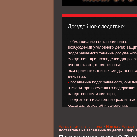
Досудебное следствие:
-
обжалование постановления о
возбуждении уголовного дела; защи
подозреваемого течение досудебног
следствия, при проведении допросо
очных ставок, следственных
экспериментов и иных следственны
действий;
-
посещение подозреваемого, обвин
в изоляторе временного содержания
следственном изоляторе;
-
подготовка и заявление различных
ходатайств, жалоб и заявлений;
-
обжалование избранной меры прес
в отношении подозреваемого, обвин
-
выработка линии и тактики защиты 
Адвокат, уголовные дела
>
Новости Адвокат
стадии предварительного следствия
доставлена на заседание по делу Е.Щерб
-
сбор материала, характеризующег