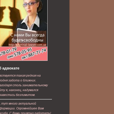
б адвокате
вствуется такая редкая на
годня забота о ближних.
агодаря столь занимательному
йту я, наконец, надумался
завестись безлимитом.
, тут много актуальной
формации. Огромнейшее Вам
асибо. С Вами приятно работать!