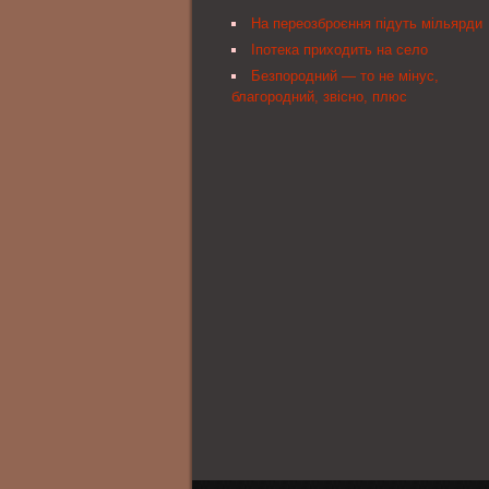
Зареєстровано в Міністерстві юстиці
На переозброєння підуть мільярди
України 10 липня 2013 р. за № 1165/23697
затвердження Положення про порядок на
Іпотека приходить на село
Національним банком України послуг із
Безпородний — то не мінус,
розміщення реклами в офіційних видання
благородний, звісно, плюс
Національного банку України