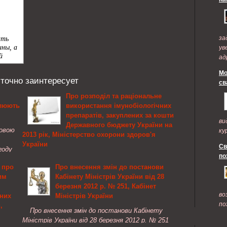
за
ув
ад
по
Мо
 точно заинтересует
св
Про розподіл та раціональне
блюють
використання імунобіологічних
препаратів, закуплених за кошти
ви
Державного бюджету України на
довою
ку
2013 рік, Міністерство охорони здоров'я
України
Св
году
по
ли
Про розподіл та раціональне використання
 про
Про внесення змін до постанови
.
імунобіологічних препаратів, закуплених за
им
Кабінету Міністрів України від 28
кошти Державного бюджету України на 2013 рік
березня 2012 р. № 251, Кабінет
Відповідно до законів України "Про захист
во
них
Міністрів України
населення від інфекційних хвороб"( 1645-14 ),
по
,
"Про затвердження Загальнодержавної
Про внесення змін до постанови Кабінету
програми імунопрофілактики та захисту
Міністрів України від 28 березня 2012 р. № 251
населення від інфекційних хвороб на 2009 —