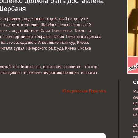
ошенко должна быть доставлена
е с
содержанию.
.Щербаня
а в рамках следственных действий по делу об
ого депутата Евгения Щербаня перенесено на 13
связи с ходатайством Юлии Тимошенко. Также по
с-премьер-министр Украины Юлия Тимошенко должна
 на это заседание в Апелляционный суд Киева.
читала судья Печерского райсуда Киева Оксана
датайство Тимошенко, в котором говорится, что экс-
станционно, в режиме видеоконференции, и против
О
Юридическая Практика
Чу
се
Бл
са
об
Да
ин
сп