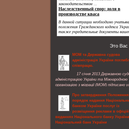
Это Вас
МОМ та Державна судова
адміністрація України погли
співпрацю.
17 січня 2013 Державною су
адміністрацією України та Міжнародною
організацією з міграції (МОМ) підписано у
про співробітництво. Документ підписа
Про затвердження Положення
Голова Державної судової адміністрації ..
порядок надання Національн
банком України послуг із
розміщення реклами в офіцій
виданнях Національного банку України
Національний банк України