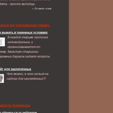
бята - просто молодцы.
→ Оставить отзыв
татьи по уголовному праву
к выжить в тюремных условиях
В каждой тюрьме прописка
индивидуальна, и
организовывается по-
оему. Зачастую старшины
ремных бараков задают вопросы
.
йт для заключённых
Что можно, а чего нельзя на
сайтах для заключённых?!
овости Адвоката
к уберечься от рейдеров