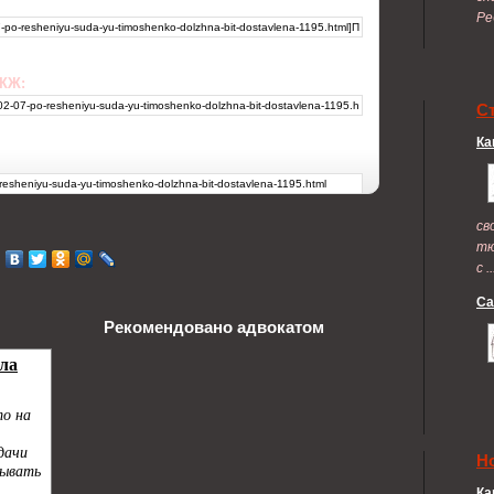
Ре
 ЖЖ:
С
Ка
св
тю
с ..
Са
Рекомендовано адвокатом
Н
Ка