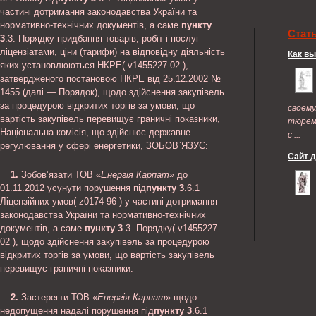
частині дотримання законодавства України та
нормативно-технічних документів, а саме
пункту
Стат
3
.3. Порядку придбання товарів, робіт і послуг
ліцензіатами, ціни (тарифи) на відповідну діяльність
Как в
яких установлюються НКРЕ( v1455227-02 ),
затвердженого постановою НКРЕ від 25.12.2002 №
1455 (далі — Порядок), щодо здійснення закупівель
за процедурою відкритих торгів за умови, що
своем
вартість закупівель перевищує граничні показники,
тюрем
Національна комісія, що здійснює державне
с ...
регулювання у сфері енергетики, ЗОБОВ`ЯЗУЄ:
Сайт 
1.
Зобов’язати ТОВ «
Енергія Карпат
» до
01.11.2012 усунути порушення під
пункту 3
.6.1
Ліцензійних умов( z0174-96 ) у частині дотримання
законодавства України та нормативно-технічних
документів, а саме
пункту 3
.3. Порядку( v1455227-
02 ), щодо здійснення закупівель за процедурою
відкритих торгів за умови, що вартість закупівель
перевищує граничні показники.
2.
Застерегти ТОВ «
Енергія Карпат
» щодо
недопущення надалі порушення під
пункту 3
.6.1