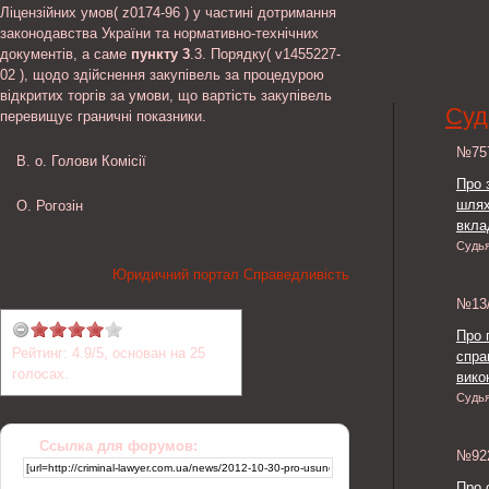
Ліцензійних умов( z0174-96 ) у частині дотримання
законодавства України та нормативно-технічних
документів, а саме
пункту 3
.3. Порядку( v1455227-
02 ), щодо здійснення закупівель за процедурою
відкритих торгів за умови, що вартість закупівель
Суд
перевищує граничні показники.
№7
В. о. Голови Комісії
Про 
шлях
О. Рогозін
вкла
Судь
Юридичний портал Справедливість
№13
Про 
Рейтинг:
4.9
/
5
, основан на
25
спра
голосах.
викон
Судь
Ссылка для форумов:
№9
Про 