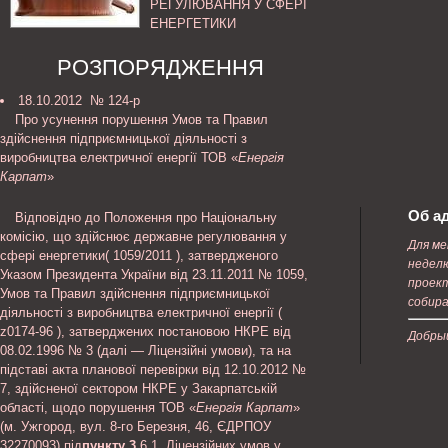
РЕГУЛЮВАННЯ У СФЕРІ
ЕНЕРГЕТИКИ
РОЗПОРЯДЖЕННЯ
18.10.2012 № 124-р
Про усунення порушення Умов та Правил
здійснення підприємницької діяльності з
виробництва електричної енергії ТОВ «
Енергія
Карпат
»
Об а
Відповідно до Положення про Національну
комісію, що здійснює державне регулювання у
Для ме
сфері енергетики( 1059/2011 ), затвердженого
неделю
Указом Президента України від 23.11.2011 № 1059,
проект
Умов та Правил здійснення підприємницької
собира
діяльності з виробництва електричної енергії (
z0174-96 ), затверджених постановою НКРЕ від
Добрый
08.02.1996 № 3 (далі — Ліцензійні умови), та на
підставі акта планової перевірки від 12.10.2012 №
7, здійсненої сектором НКРЕ у Закарпатській
області, щодо порушення ТОВ «
Енергія Карпат
»
(м. Ужгород, вул. 8-го Березня, 46, ЄДРПОУ
32270093) під
пункту 3
.6.1. Ліцензійних умов у