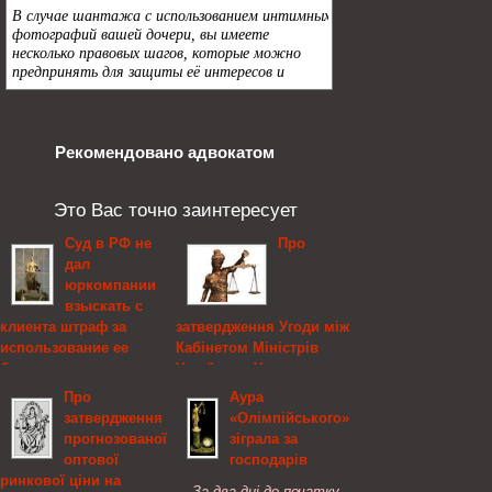
Рекомендовано адвокатом
Это Вас точно заинтересует
Суд в РФ не
Про
дал
юркомпании
взыскать с
клиента штраф за
затвердження Угоди між
использование ее
Кабінетом Міністрів
бывшего сотрудника
України та Урядом
Монголії про культурне
Про
Аура
Юридическая компания
співробітництво,
затвердження
«Олімпійського»
«Лекс» настолько сильно
Кабінет Міністрів
прогнозованої
зіграла за
боялась потерять
України
оптової
господарів
работников, что в
ринкової ціни на
соглашении с клиентом
Про затвердження
За два дні до початку