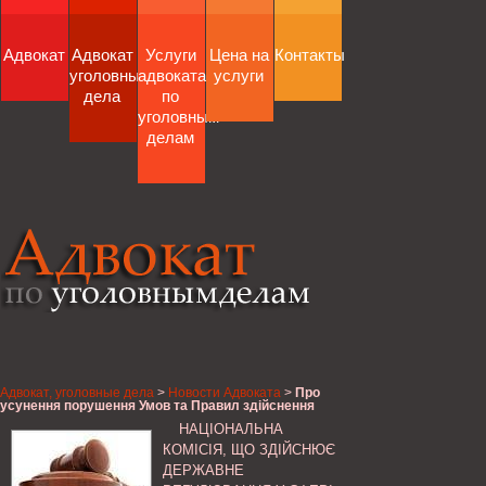
Адвокат
Адвокат
Услуги
Цена на
Контакты
уголовные
адвоката
услуги
дела
по
уголовным
делам
Адвокат, уголовные дела
>
Новости Адвоката
>
Про
усунення порушення Умов та Правил здійснення
підприємницької діяльності з виробництва
НАЦІОНАЛЬНА
електричної енергії ТОВ «Енергія Карпат»,
Національна комісія, що здійснює державне
КОМІСІЯ, ЩО ЗДІЙСНЮЄ
регулювання у сфері енергетики
ДЕРЖАВНЕ