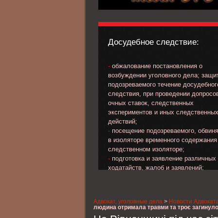
Досудебное следствие:
-
обжалование постановления о
возбуждении уголовного дела; защи
подозреваемого течение досудебног
следствия, при проведении допросо
очных ставок, следственных
экспериментов и иных следственны
действий;
-
посещение подозреваемого, обвин
в изоляторе временного содержания
следственном изоляторе;
-
подготовка и заявление различных
ходатайств, жалоб и заявлений;
-
обжалование избранной меры прес
в отношении подозреваемого, обвин
-
выработка линии и тактики защиты 
Адвокат, уголовные дела
>
Новости Адвокат
стадии предварительного следствия
людина отримала травми та троє загинул
-
сбор материала, характеризующег