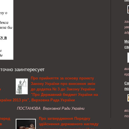
за
ув
ад
по
Мо
св
 точно заинтересует
ви
ку
Про прийняття за основу проекту
Св
Закону України про внесення змін
по
о
до додатка № 3 до Закону України
"Про Державний бюджет України на
країни
2013 рік", Верховна Рада України
ПОСТАНОВА Верховної Ради України
во
давчій
Верховна Рада України постановляє: 1.
по
перед
Про затвердження Порядку
иків
Прийняти за основу проект Закону України про
в
здійснення державного нагляду
ішення
внесення змін до додатка № 3 до Закону