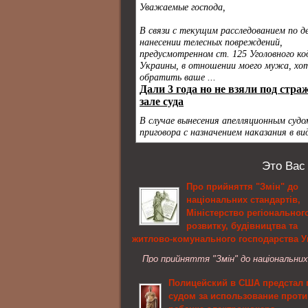
Это Вас
Про прийняття "Змін" до
національних стандартів,
Міністерство регіональног
розвитку, будівництва та
житлово-комунального господарства У
Про прийняття "Змін" до національних
стандартів У зв'язку зі змінами у законо
Полицейский в США предстал 
та нормативній базі, пропозиціями учасн
судом за использование проти
інвестиційного процесу та на підставі р