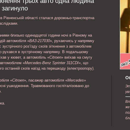
іткнення трьох авто одна людина
е с
содержанию.
 загинуло
 в Рівненській області сталася дорожньо-транспортна
аслідками.
ними близько одинадцятої години ночі в Рівному на
дій автомобіля «
ВАЗ-217030
», рухаючись у напрямку
с зустрічного роз’їзду скоїв зіткнення з автомобілем
о рухався в зустрічному напрямку. В подальшому
’їхав у кювет, а автомобіль «
Citroen
» виїхав на смугу
 автомобілем «
Mercedes-Benz Sprinter 311CDI
», що
го останній скоїв наїзд на перешкоду (електроопору).
О
обіля «
Citroen
», пасажир автомобіля «
Mercedes
»
есні ушкодження. Травмованого госпіталізовано до
Эт
.
ув
Вл
ка.
же
по
бл