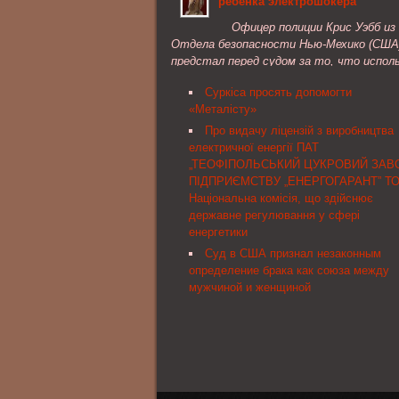
ребенка электрошокера
науково-технічної ради Мінрегіону України
листопада 2013 року № 193 НАКАЗУЮ:
Офицер полиции Крис Уэбб из
Отдела безопасности Нью-Мехико (США
предстал перед судом за то, что испол
против ребенка электрошокер. Полицей
Суркіса просять допомогти
применил спецсредство после того, как
«Металісту»
ребенок ...
Про видачу ліцензій з виробництва
електричної енергії ПАТ
„ТЕОФІПОЛЬСЬКИЙ ЦУКРОВИЙ ЗАВО
ПІДПРИЄМСТВУ „ЕНЕРГОГАРАНТ” ТО
Національна комісія, що здійснює
державне регулювання у сфері
енергетики
Суд в США признал незаконным
определение брака как союза между
мужчиной и женщиной