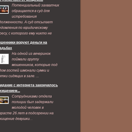
Потенциальный захватчик
обращается в суд для
истребования
долженности. А суд отсылает
едомления по юридическому
ресу, с которого ему никто не
дает признаков жизни ...
шенники воруют деньги на
адьбах
На одной из вечеринок
поймали группу
мошенников, которые под
дом гостей шмонали сумки и
ртки сидящих в зале. ...
идание с интернета закончилось
хищением...
Сотрудниками отдела
полиции был задержали
молодой человек в
зрасте 26 лет в подозрении на
хищение девушки. .