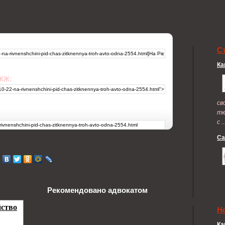
С
Ка
 ЖЖ:
св
тю
с ..
Са
Рекомендовано адвокатом
Н
Ка