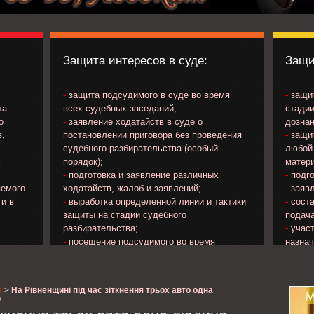
Защита интересов в суде:
Защи
-
защита подсудимого в суде во время
-
защит
та
всех судебных заседаний;
стадии
о
-
заявление ходатайств в суде о
дознан
в,
постановлении приговора без проведения
-
защит
судебного разбирательства (особый
любой 
х
порядок);
матери
-
подготовка и заявление различных
-
подго
яемого
ходатайств, жалоб и заявлений;
-
заявл
 и в
-
выработка определенной линии и тактики
-
соста
защиты на стадии судебного
подача
разбирательства;
-
участ
-
посещение подсудимого во время
назна
ечения
нахождения в следственном изоляторе;
потер
яемого;
-
изучение материалов уголовного дела и
прокур
на
др..;
а
>
На Рівненщині під час зіткнення трьох авто одна
;
-
ознакомление с протоколом судебного
о
о
заседания и подача замечаний к его