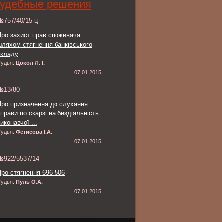
удебные решения
№757/40/15-ц
Про захист прав споживача
шляхом стягнення банківського
вкладу
Судья:
Цокол Л. І.
07.01.2015
№13/80
Про призначення до слухання
справи по скарзі на бездіяльність
иконавчої ...
Судья:
Фетисова І.А.
07.01.2015
№922/5537/14
Про стягнення 696 506
Судья:
Пуль О.А.
07.01.2015