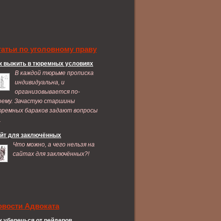
татьи по уголовному праву
к выжить в тюремных условиях
В каждой тюрьме прописка
индивидуальна, и
организовывается по-
оему. Зачастую старшины
ремных бараков задают вопросы
.
йт для заключённых
Что можно, а чего нельзя на
сайтах для заключённых?!
овости Адвоката
к уберечься от рейдеров