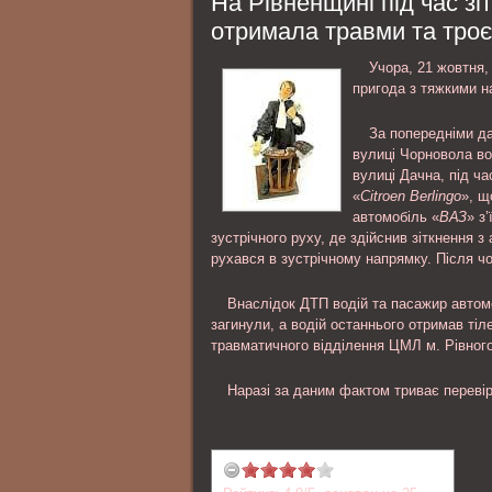
На Рівненщині під час з
личность обвиняемого; ознакомлени
отримала травми та троє
материалами уголовного дела и др..
Учора, 21 жовтня,
пригода з тяжкими н
За попередніми да
вулиці Чорновола во
вулиці Дачна, під ча
«
Citroen Berlingo
», щ
автомобіль «
ВАЗ
» з
зустрічного руху, де здійснив зіткнення з
рухався в зустрічному напрямку. Після чо
Внаслідок ДТП водій та пасажир автом
загинули, а водій останнього отримав тіл
травматичного відділення ЦМЛ м. Рівного
Наразі за даним фактом триває перевір