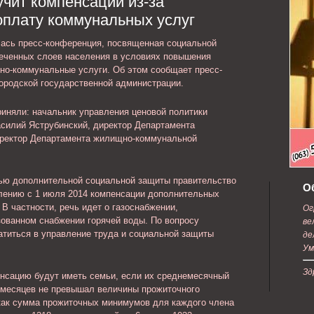
учит компенсации из-за
е с
содержанию.
плату коммунальных услуг
лась пресс-конференция, посвященная социальной
еченных слоев населения в условиях повышения
но-коммунальные услуги. Об этом сообщает пресс-
ородской государственной администрации.
риняли: начальник управления ценовой политики
асилий Яструбинский, директор Департамента
иректор Департамента жилищно-коммунальной
елью дополнительной социальной защиты правительство
О
лению с 1 июля 2014 компенсации дополнительных
В частности, речь идет о газоснабжении,
Ог
зованном снабжении горячей воды. По вопросу
ве
атиться в управление труда и социальной защиты
де
Ум
Зд
енсацию будут иметь семьи, если их среднемесячный
 месяцев не превышал величины прожиточного
как сумма прожиточных минимумов для каждого члена