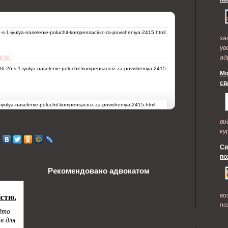
за
ув
ад
 ЖЖ:
по
Мо
св
ви
ку
Св
по
Рекомендовано адвокатом
во
по