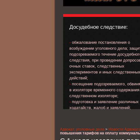
Досудебное следствие:
-
обжалование постановления о
возбуждении уголовного дела; защи
подозреваемого течение досудебног
следствия, при проведении допросо
очных ставок, следственных
экспериментов и иных следственны
действий;
-
посещение подозреваемого, обвин
в изоляторе временного содержания
следственном изоляторе;
-
подготовка и заявление различных
ходатайств, жалоб и заявлений;
-
обжалование избранной меры прес
в отношении подозреваемого, обвин
-
выработка линии и тактики защиты 
Адвокат, уголовные дела
>
Новости Адвокат
стадии предварительного следствия
повышения тарифов на оплату коммуналь
-
сбор материала, характеризующег