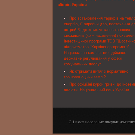
зборів України
відповідно до встановлених законодавс
процедур
Государственная налоговая служба У
Про встановлення тарифів на тепл
на поручение Комитета Верховной Рад
енергію, її виробництво, постачання д
Украины по вопросам налоговой и тамо
потреб бюджетних установ та інших
политики от 05.03.2013 № 04-30/10-244
споживачів (крім населення) і схвален
рассмотрела Ваше письмо <...> и сооб
Інвестиційної програми ТОВ "Шосткин
підприємство "Харківенергоремонт",
Національна комісія, що здійснює
державне регулювання у сфері
комунальних послуг
Як отримати витяг з нормативної
грошової оцінки землі?
Про офіційні курси гривні до інозем
валюти, Національний банк України
С 1 июля население получит компенса