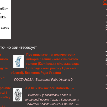
С
 точно заинтересует
в
Про призначення позачергових
нного
виборів Калчівського сільського
в
голови (Калчівська сільська рада
ду та
Болградського району Одеської
області), Верховна Рада України
о до
ПОСТАНОВА Верховної Ради України У
р,
зв’язку з достроковим припиненням
рських
«На всіх язиках все мовчить…»
повноважень Калчівського сільського голови
яді і
ів у
Перелі Д. П. (Калчівська сільська рада
Винесені у заголовок слова з
онному
Болградського району Одеської області) та
геніальної поеми Тараса Григоровича
ації з
відповідно до пункту 30 частини першої
Шевченка Кавказ написані майже 170
ів і
артами
статті 85 Конституції України( 254к/96-ВР ),