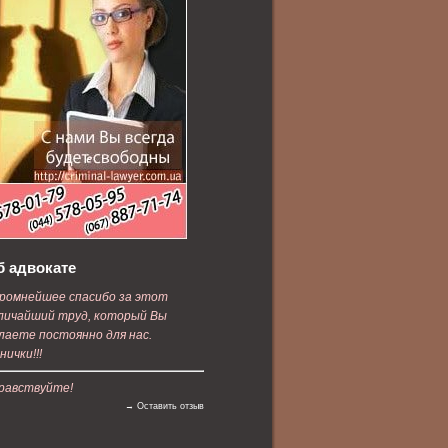
б адвокате
ромнейшее спасибо за этот
личайший труд, который Вы
лаете постоянно для нас.
нички!!!
равствуйте!
→ Оставить отзыв