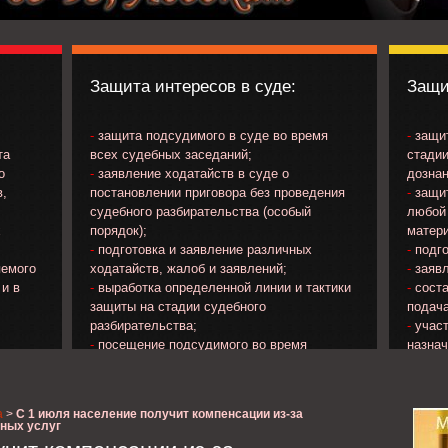
Защита интересов в суде:
Защи
-
защита подсудимого в суде во время
-
защит
та
всех судебных заседаний;
стадии
о
-
заявление ходатайств в суде о
дознан
в,
постановлении приговора без проведения
-
защит
судебного разбирательства (особый
любой 
х
порядок);
матери
-
подготовка и заявление различных
-
подго
яемого
ходатайств, жалоб и заявлений;
-
заявл
 и в
-
выработка определенной линии и тактики
-
соста
защиты на стадии судебного
подача
разбирательства;
-
участ
-
посещение подсудимого во время
назна
ечения
нахождения в следственном изоляторе;
потер
яемого;
-
изучение материалов уголовного дела и
прокур
на
др..;
а
>
С 1 июля население получит компенсации из-за
;
-
ознакомление с протоколом судебного
ных услуг
о
заседания и подача замечаний к его