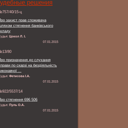
удебные решения
№757/40/15-ц
Про захист прав споживача
шляхом стягнення банківського
вкладу
Судья:
Цокол Л. І.
07.01.2015
№13/80
Про призначення до слухання
справи по скарзі на бездіяльність
иконавчої ...
Судья:
Фетисова І.А.
07.01.2015
№922/5537/14
Про стягнення 696 506
Судья:
Пуль О.А.
07.01.2015