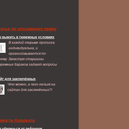
татьи по уголовному праву
к выжить в тюремных условиях
В каждой тюрьме прописка
индивидуальна, и
организовывается по-
оему. Зачастую старшины
ремных бараков задают вопросы
.
йт для заключённых
Что можно, а чего нельзя на
сайтах для заключённых?!
овости Адвоката
к уберечься от рейдеров