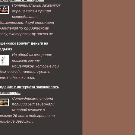
Потенциальный захватчик
обращается в суд для
истребования
долженности. А суд отсылает
едомления по юридическому
ресу, с которого ему никто не
дает признаков жизни ...
шенники воруют деньги на
адьбах
На одной из вечеринок
поймали группу
мошенников, которые под
дом гостей шмонали сумки и
ртки сидящих в зале. ...
идание с интернета закончилось
хищением...
Сотрудниками отдела
полиции был задержали
молодой человек в
зрасте 26 лет в подозрении на
хищение девушки. .