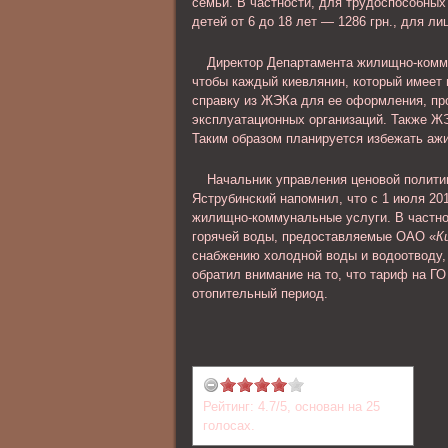
семьи. В частности, для трудоспособных 
детей от 6 до 18 лет — 1286 грн., для л
Директор Департамента жилищно-комм
чтобы каждый киевлянин, который имеет 
справку из ЖЭКа для ее оформления, пр
эксплуатационных организаций. Также ЖЭ
Таким образом планируется избежать аж
Начальник управления ценовой полити
Яструбинский напомнил, что с 1 июля 20
жилищно-коммунальные услуги. В частнос
горячей воды, предоставляемые ОАО «
К
снабжению холодной воды и водоотводу
обратил внимание на то, что тариф на ГО
отопительный период.
Рейтинг:
4.7
/
5
, основан на
25
голосах.