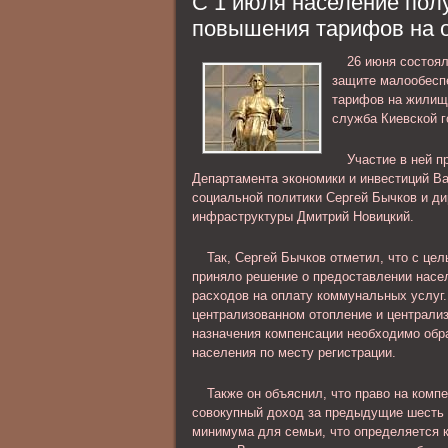
С 1 июля население пол
личность обвиняемого; ознакомлени
повышения тарифов на о
материалами уголовного дела и др..
26 июня состоя
защите малообесп
тарифов на жилищ
служба Киевской г
Участие в ней п
Департамента экономики и инвестиций В
социальной политики Сергей Бычков и д
инфраструктуры Дмитрий Новицкий.
Так, Сергей Бычков отметил, что с ц
приняло решение о предоставлении насе
расходов на оплату коммунальных услуг. 
централизованном отопление и централи
назначения компенсации необходимо обр
населения по месту регистрации.
Также он объяснил, что право на комп
совокупный доход за предыдущие шесть
минимума для семьи, что определяется 