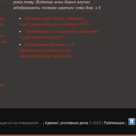
років тому. Водночас вони доволі влучно
твом
частини третьої статті 14, частин першої
відображають похмуру картину семи днів, з 5
та п’ятої статті 15, статей 60, 61 Закону
краины
по 11 лютого ...
України "Про вибори депутатів Верховної Ради
ову
Милиция ищет воров, укравших
ы
Автономної Республіки Крим, місцевих рад та
ля
новогодние игрушки со склада в КГГА
женной
сільських, селищних, міських голів"( 2487-17 )
Законопроект о бессрочном назначении
Верховна Рада України постановляє:
ня
щает.
судей направлен в КСУ
ське
Определены финалисты ІІ
Национального конкурса по
международному арбитражу
ної
ции из-за повышения ... |
Адвокат, уголовные дела
© 2026 |
Публикации
|