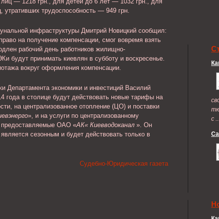
лиц — 1218 грн., для детей до 6 лет — 1032 грн., для
иц, утративших трудоспособность — 949 грн.
унальной инфраструктуры Дмитрий Новицкий сообщил:
право на получение компенсации, смог вовремя взять
С
одлен рабочий день работников жилищно-
Ки будут принимать киевлян в субботу и воскресенье.
Ка
иотажа вокруг оформления компенсации.
ки Департамента экономики и инвестиций Василий
14 года в столице будут действовать новые тарифы на
св
ти, на централизованное отопление (ЦО) и поставки
тю
иевэнерго
», и на услуги по централизованному
с ..
, предоставляемые ОАО «
АК« Киевводоканал
». Он
 является сезонным и будет действовать только в
Са
Судебно-Юридическая газета
Н
Ка