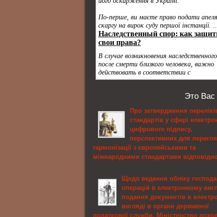
Это Вас
Про затвердження перелікі
стандартів у сфері електро
цифрового підпису,
перспективних для перегля
гармонізації з європейськими та
міжнародними стандартами відповідн
встановлених законодавством процеду
Міністерство юстиції України
Щодо ведення обліку господа
операцій в електронному вигл
Про затвердження переліків стандарт
подання документів в електр
сфері електронного цифрового підпису,
вигляді в органи державної
перспективних для перегляду та гармоніз
податкової служби, Міністерство доход
європейськими та міжнародними станд