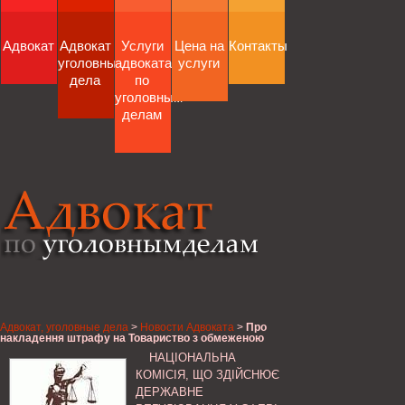
Адвокат
Адвокат
Услуги
Цена на
Контакты
уголовные
адвоката
услуги
дела
по
уголовным
делам
Адвокат, уголовные дела
>
Новости Адвоката
>
Про
накладення штрафу на Товариство з обмеженою
відповідальністю фірму "ТехНова" за порушення
НАЦІОНАЛЬНА
Ліцензійних умов провадження господарської
діяльності з транспортування та постачання
КОМІСІЯ, ЩО ЗДІЙСНЮЄ
теплової енергії, Національна комісія, що здійснює
ДЕРЖАВНЕ
державне регулювання у сфері комунальних послуг