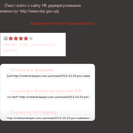
{Текст взято з сайту НК держрегулювання
компослуг http://www.nkp.gov.ua}
Юридичний портал Справедливість
Рейтинг:
4.8
/
5
, основан на
25
голосах.
Ссылка для форумов:
Ссылка для Вашего ресурса или ЖЖ:
Ссылка на эту страницу: