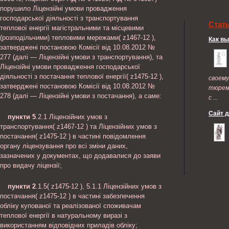
порушило Ліцензійні умови провадження
господарської діяльності з транспортування
Стат
теплової енергії магістральними та місцевими
(розподільчими) тепловими мережами( z1467-12 ),
Как в
затверджені постановою Комісії від 10.08.2012 №
277 (далі — Ліцензійні умови з транспортування), та
Ліцензійні умови провадження господарської
діяльності з постачання теплової енергії( z1475-12 ),
своем
затверджені постановою Комісії від 10.08.2012 №
тюрем
278 (далі — Ліцензійні умови з постачання), а саме:
с ...
Сайт 
пункти 5
.2.1 Ліцензійних умов з
транспортування( z1467-12 ) та Ліцензійних умов з
постачання( z1475-12 ) в частині повідомлення
органу ліцензування про всі зміни даних,
зазначених у документах, що додавалися до заяви
про видачу ліцензії;
пункти 2
.1.5( z1475-12 ), 5.1.1 Ліцензійних умов з
постачання( z1475-12 ) в частині забезпечення
обліку купованої та реалізованої споживачам
теплової енергії в натуральному виразі з
використанням відповідних приладів обліку;