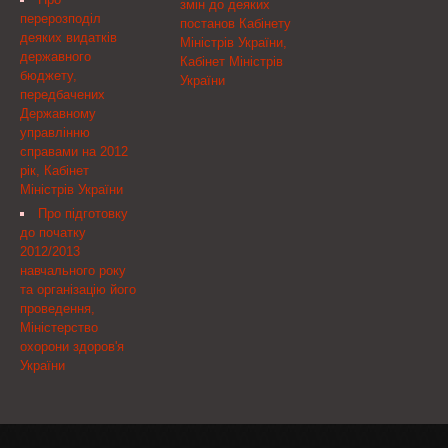
змін до деяких
війни. Як свідчать архівні
житлових масивів
перерозподіл
постанов Кабінету
...
Троєщина, Теремки
деяких видатків
Міністрів України,
державного
Кабінет Міністрів
бюджету,
України
передбачених
Державному
управлінню
справами на 2012
рік, Кабінет
Міністрів України
Про підготовку
до початку
2012/2013
навчального року
та організацію його
проведення,
Міністерство
охорони здоров'я
України