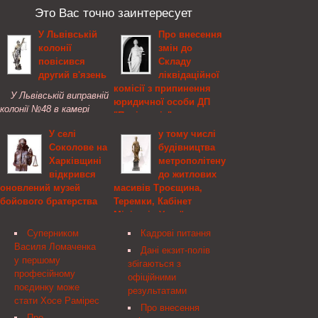
Это Вас точно заинтересует
У Львівській
Про внесення
колонії
змін до
повісився
Складу
другий в'язень
ліквідаційної
комісії з припинення
У Львівській виправній
юридичної особи ДП
колонії №48 в камері
"Полісервіс",
дисциплінарного
Державний комітет
У селі
у тому числі
ізолятора виявлено
телебачення і
Соколове на
будівництва
висячим у петлі 32-
радіомовлення України
Харківщині
метрополітену
річного засудженого.
відкрився
до житлових
Про внесення змін до
оновлений музей
масивів Троєщина,
Складу ліквідаційної
бойового братерства
Теремки, Кабінет
комісії з припинення
Міністрів України
юридичної особи ДП
Подію приурочили до
"Полісервіс" У зв'язку із
Суперником
Кадрові питання
70-ї річниці героїчного
Про внесення змін до
звільненням головного
Василя Ломаченка
подвигу радянських і
Порядку використання у
Дані екзит-полів
спеціаліста юридичного
у першому
чехословацьких воїнів,
2012 році коштів для
збігаються з
відділу Чепурного О. П.
професійному
якіціною свогожиття
здійснення м. Києвом
офіційними
НАКАЗУЮ:
поєдинку може
боронили від ворогацю
функцій столиці, у тому
результатами
стати Хосе Рамірес
територію в роки
числі будівництва
Про внесення
Великої Вітчизняної
метрополітену до
Про