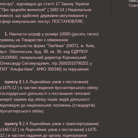
послуг
", відповідно до статті 17 Закону України
Судь
"
Про природні монополії
" ( 1682-14 ) Національна
комісія, що здійснює державне регулювання у
сфері комунальних послуг, ПОСТАНОВЛЯЄ:
1.
Накласти штраф у розмірі 10000 (десять тисяч)
гривень на Товариство з обмеженою
відповідальністю фірма "
ТехНова
" (04071, м. Київ,
вул. Оболонська, буд. 38, кв. 36, код ЄДРПОУ
24100060, генеральний директор Корчинський
Олександр Сигізмундович, п/р 26002010790201 у
ПАТ "
Альфа-банк
", МФО 300346) за порушення:
пункту 2
.1.6 Ліцензійних умов з постачання(
z1475-12 ) в частині ведення бухгалтерського обліку
господарської діяльності з постачання теплової
енергії окремо від обліку інших видів діяльності
відповідно до національних положень (стандартів)
бухгалтерського обліку;
пункту 5
.2.4 Ліцензійних умов з транспортування(
z1467-12 ) та Ліцензійних умов з постачання( z1475-
12 ) в частині надання до органу ліцензування