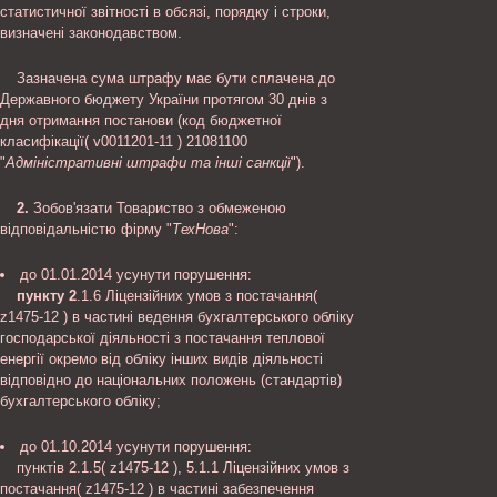
статистичної звітності в обсязі, порядку і строки,
визначені законодавством.
Зазначена сума штрафу має бути сплачена до
Державного бюджету України протягом 30 днів з
дня отримання постанови (код бюджетної
класифікації( v0011201-11 ) 21081100
"
Адміністративні штрафи та інші санкції
").
2.
Зобов'язати Товариство з обмеженою
відповідальністю фірму "
ТехНова
":
до 01.01.2014 усунути порушення:
пункту 2
.1.6 Ліцензійних умов з постачання(
z1475-12 ) в частині ведення бухгалтерського обліку
господарської діяльності з постачання теплової
енергії окремо від обліку інших видів діяльності
відповідно до національних положень (стандартів)
бухгалтерського обліку;
до 01.10.2014 усунути порушення:
пунктів 2.1.5( z1475-12 ), 5.1.1 Ліцензійних умов з
постачання( z1475-12 ) в частині забезпечення