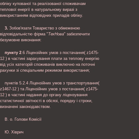
обліку купованої та реалізованої споживачам
теплової енергії в натуральному виразі з
використанням відповідних приладів обліку.
3.
Зобов'язати Товариство з обмеженою
відповідальністю фірма "
ТехНова
" забезпечити
безумовне виконання:
пункту 2
.6 Ліцензійних умов з постачання( z1475-
12 ) в частині зарахування плати за теплову енергію
від усіх категорій споживачів виключно на поточні
рахунки зі спеціальним режимом використання;
пунктів 5.2.4 Ліцензійних умов з транспортування(
z1467-12 ) та Ліцензійних умов з постачання( z1475-
12 ) в частині надання до органу ліцензування
статистичної звітності в обсязі, порядку і строки,
визначені законодавством.
В. о. Голови Комісії
Ю. Хіврич