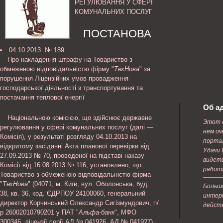
РЕГУЛЮВАННЯ У СФЕРІ
КОМУНАЛЬНИХ ПОСЛУГ
ПОСТАНОВА
04.10.2013 № 189
Про накладення штрафу на Товариство з
обмеженою відповідальністю фірму "
ТехНова
" за
порушення Ліцензійних умов провадження
господарської діяльності з транспортування та
постачання теплової енергії
Об а
Національною комісією, що здійснює державне
Этот 
регулювання у сфері комунальних послуг (далі —
нем о
Комісія), у результаті розгляду 04.10.2013 на
порта
відкритому засіданні Акта планової перевірки від
Удачи 
27.09.2013 № 70, проведеної на підставі наказу
видет
Комісії від 16.08.2013 № 116, установлено, що
работ
Товариство з обмеженою відповідальністю фірма
"
ТехНова
" (04071, м. Київ, вул. Оболонська, буд.
Больш
38, кв. 36, код. ЄДРПОУ 24100060, генеральний
интерн
директор Корчинський Олександр Сигізмундович, п/
действ
р 26002010790201 у ПАТ "
Альфа-банк
", МФО
300346, ліцензії серії АД № 041926, АД № 041927)