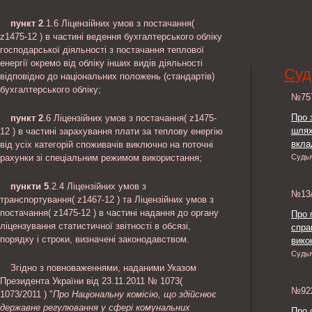
пункт 2
.1.6 Ліцензійних умов з постачання(
z1475-12 ) в частині ведення бухгалтерського обліку
господарської діяльності з постачання теплової
енергії окремо від обліку інших видів діяльності
Суд
відповідно до національних положень (стандартів)
бухгалтерського обліку;
№7
Про 
пункт 2
.6 Ліцензійних умов з постачання( z1475-
шлях
12 ) в частині зарахування плати за теплову енергію
вкла
від усіх категорій споживачів виключно на поточні
рахунки зі спеціальним режимом використання;
Судь
пункти 5
.2.4 Ліцензійних умов з
№13
транспортування( z1467-12 ) та Ліцензійних умов з
постачання( z1475-12 ) в частині надання до органу
Про 
ліцензування статистичної звітності в обсязі,
спра
порядку і строки, визначені законодавством.
викон
Судь
Згідно з повноваженнями, наданими Указом
Президента України від 23.11.2011 № 1073(
№9
1073/2011 ) "
Про Національну комісію, що здійснює
державне регулювання у сфері комунальних
Про 