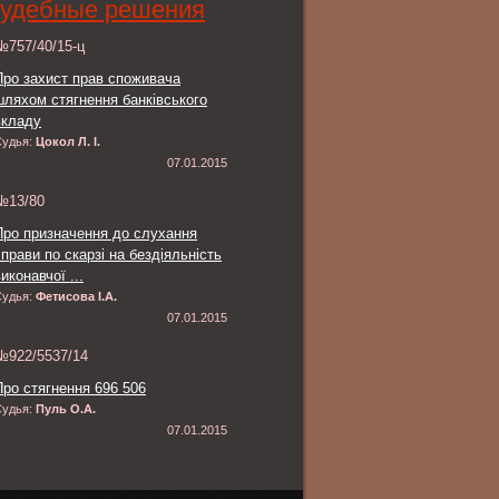
удебные решения
№757/40/15-ц
Про захист прав споживача
шляхом стягнення банківського
вкладу
Судья:
Цокол Л. І.
07.01.2015
№13/80
Про призначення до слухання
справи по скарзі на бездіяльність
иконавчої ...
Судья:
Фетисова І.А.
07.01.2015
№922/5537/14
Про стягнення 696 506
Судья:
Пуль О.А.
07.01.2015