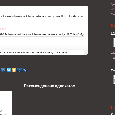
бу
Хо
тр
С
 ЖЖ:
Ка
св
тю
с ..
Са
Рекомендовано адвокатом
Н
Ка