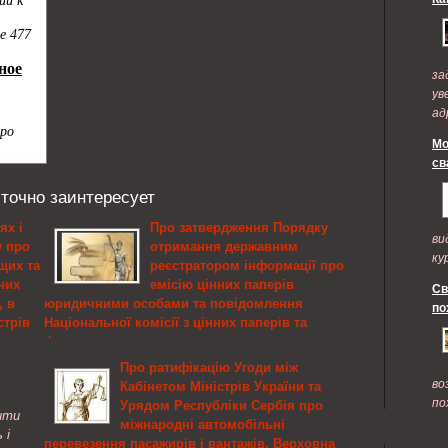
за
ув
ад
по
Мо
св
 точно заинтересует
ях і
Про затвердження Порядку
ви
 про
отримання державним
ку
щих та
реєстратором інформації про
них
емісію цінних паперів
Св
, в
юридичними особами та повідомлення
по
стрів
Національної комісії з цінних паперів та
фондового ринку про внесення запису до
Єдиного державного реєстру юридичних осіб
Про ратифікацію Угоди між
та фізичних осіб – підприємців щодо
во
Кабінетом Міністрів України та
щих та
припинення, санації та банкрутства
по
Урядом Республіки Сербія про
акладів
ити
юридичної особи, Міністерство юстиції
міжнародні автомобільні
ізаціях
 і
України
перевезення пасажирів і вантажів, Верховна
я