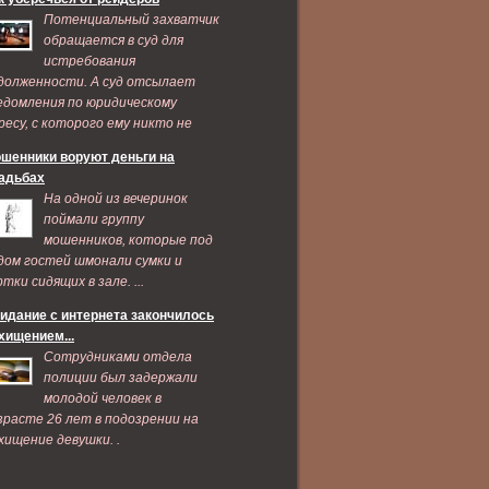
Потенциальный захватчик
обращается в суд для
истребования
долженности. А суд отсылает
едомления по юридическому
ресу, с которого ему никто не
дает признаков жизни ...
шенники воруют деньги на
адьбах
На одной из вечеринок
поймали группу
мошенников, которые под
дом гостей шмонали сумки и
ртки сидящих в зале. ...
идание с интернета закончилось
хищением...
Сотрудниками отдела
полиции был задержали
молодой человек в
зрасте 26 лет в подозрении на
хищение девушки. .