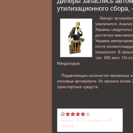
Дилеры запаслись авто
личность обвиняемого; ознакомлени
утилизационного сбора,
материалами уголовного дела и др..
Импорт автомобил
увеличился. Анализ
Украины свидетельст
достигнув максималь
Украина импортиров
почти полмиллиарда
показатели. В прошл
тыс. 600 авто. Об э
Миндоходов.
Подавляющее количество ввезенных в 
легковые автомобили. Их ввезено более 2
транспортных средств.
Рейтинг:
4.7
/
5
, основан на
25
голосах.