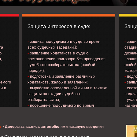
Защита интересов в суде:
Защи
-
защита подсудимого в суде во время
-
защит
та
всех судебных заседаний;
стадии
о
-
заявление ходатайств в суде о
дознан
в,
постановлении приговора без проведения
-
защит
судебного разбирательства (особый
любой 
х
порядок);
матери
-
подготовка и заявление различных
-
подго
яемого
ходатайств, жалоб и заявлений;
-
заявл
 и в
-
выработка определенной линии и тактики
-
соста
защиты на стадии судебного
подача
разбирательства;
-
участ
-
посещение подсудимого во время
назна
ечения
нахождения в следственном изоляторе;
потер
яемого;
-
изучение материалов уголовного дела и
прокур
на
др..;
а
>
Дилеры запаслись автомобилями накануне введения
;
-
ознакомление с протоколом судебного
о
заседания и подача замечаний к его