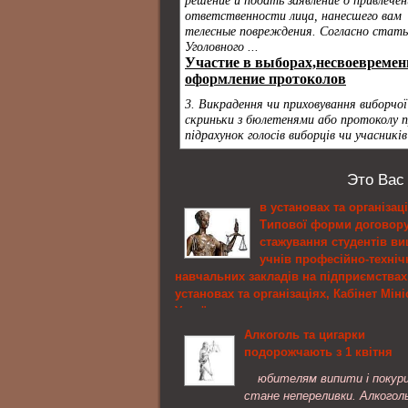
Это Вас
в установах та організаці
Типової форми договору
стажування студентів ви
учнів професійно-техніч
навчальних закладів на підприємствах
установах та організаціях, Кабінет Міні
України
Алкоголь та цигарки
Про затвердження Порядку укладення
подорожчають з 1 квітня
договору про стажування студентів ви
учнів професійно-технічних навчальних з
юбителям випити і покур
на підприємствах, в установах та орган
стане непереливки. Алкоголь
і Типової форми договору про стажуванн