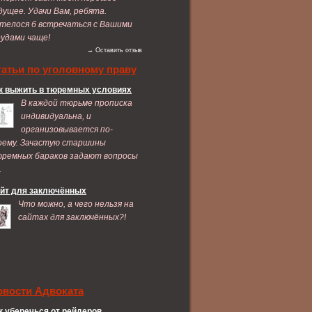
дущее. Удачи Вам, ребята.
телося б встречаться с Вашими
удами чаще!
→ Оставить отзыв
татьи по уголовному праву
к выжить в тюремных условиях
В каждой тюрьме прописка
индивидуальна, и
организовывается по-
оему. Зачастую старшины
ремных бараков задают вопросы
.
йт для заключённых
Что можно, а чего нельзя на
сайтах для заключённых?!
овости Адвоката
к уберечься от рейдеров