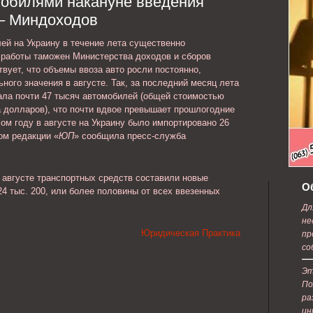
мобилями накануне введения
е с
содержанию.
 – Миндоходов
ей на Украину в течение лета существенно
 работы таможен Министерства доходов и сборов
вует, что объемы ввоза авто росли постоянно,
ного значения в августе. Так, за последний месяц лета
ала почти 47 тысяч автомобилей (общей стоимостью
 долларов), что почти вдвое превышает прошлогодние
ом году в августе на Украину было импортировано 26
том редакции «
ЮП
» сообщила пресс-служба
августе транспортных средств составили новые
О
4 тыс. 200, или более половины от всех ввезенных
Дл
не
Юридическая Практика
пр
со
Эт
По
ра
ин