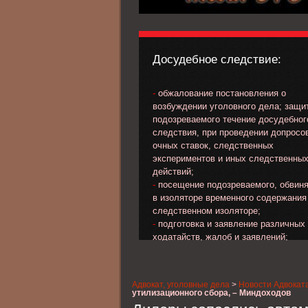
Досудебное следствие:
-
обжалование постановления о
возбуждении уголовного дела; защи
подозреваемого течение досудебног
следствия, при проведении допросо
очных ставок, следственных
экспериментов и иных следственны
действий;
-
посещение подозреваемого, обвин
в изоляторе временного содержания
следственном изоляторе;
-
подготовка и заявление различных
ходатайств, жалоб и заявлений;
-
обжалование избранной меры прес
в отношении подозреваемого, обвин
-
выработка линии и тактики защиты 
Адвокат, уголовные дела
>
Новости Адвокат
стадии предварительного следствия
утилизационного сбора, – Миндоходов
-
сбор материала, характеризующег