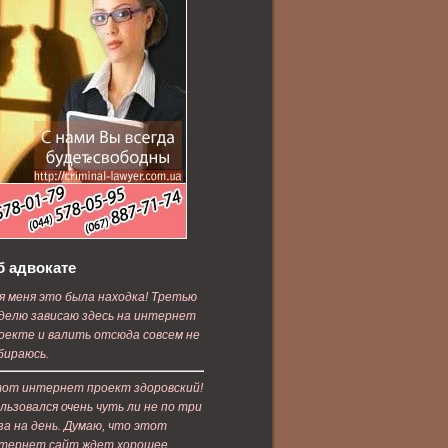
б адвокате
я меня это была находка! Третью
делю зависаю здесь на интернет
оекте и валить отсюда совсем не
бираюсь.
от интернет проект здоровский!
льзовался очень чуть ли не по три
за на день. Думаю, что этот
тернет сайт ждет хорошее