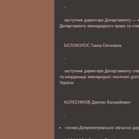
-
заступник директора Департаменту — н
Департаменту міжнародного права та спів
БЄЛОКОЛОС Ганна Євгенівна
-
заступник директора Департаменту спі
та координації міжнародної технічної допо
України
КОЛЄСНІКОВ Дмитро Валерійович
-
голова Дніпропетровської обласної дер