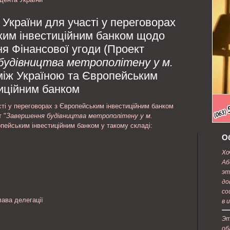
е с
содержанию.
України для участі у переговорах
ким інвестиційним банком щодо
я Фінансової угоди (Проект
будівництва метрополітену у м.
 між Україною та Європейським
иційним банком
ті у переговорах з Європейським інвестиційним банком
 "
Завершення будівництва метрополітену у м.
опейським інвестиційним банком у такому складі:
О
Хо
Аб
эт
до
со
лава делегації
в 
Эт
об