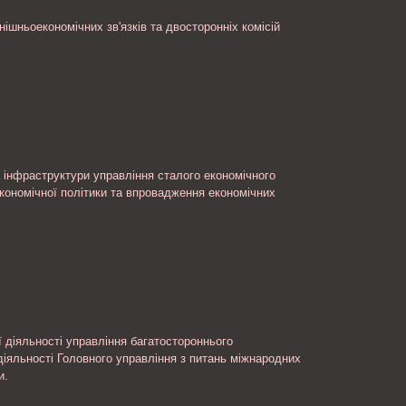
ішньоекономічних зв'язків та двосторонніх комісій
а інфраструктури управління сталого економічного
економічної політики та впровадження економічних
ї діяльності управління багатостороннього
діяльності Головного управління з питань міжнародних
и.