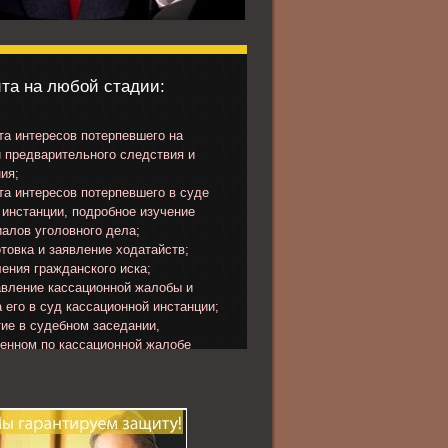
та на любой стадии:
а интересов потерпевшего на
 предварительного следствия и
ия;
а интересов потерпевшего в суде
инстанции, подробное изучение
алов уголовного дела;
товка и заявление ходатайств;
ения гражданского иска;
вление кассационной жалобы и
 его в суд кассационной инстанции;
ие в судебном заседании,
ченном по кассационной жалобе
певшего или представлению
ора.