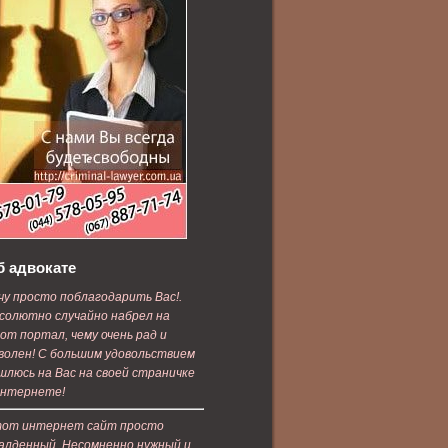
б адвокате
чу просто поблагодарить Вас!.
солютно случайно набрел на
от портал, чему очень рад и
волен! С большим удовольствием
шлюсь на Вас на своей страничке
интернете!
от интернет сайт просто
алденный. Несомненно нужный и