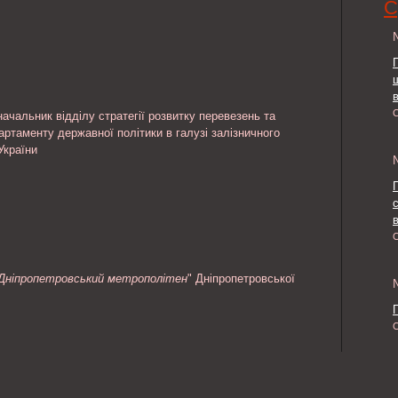
С
чальник відділу стратегії розвитку перевезень та
артаменту державної політики в галузі залізничного
України
в
Дніпропетровський метрополітен
" Дніпропетровської