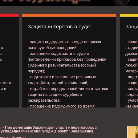
Защита интересов в суде:
Защи
-
защита подсудимого в суде во время
-
защит
та
всех судебных заседаний;
стадии
о
-
заявление ходатайств в суде о
дознан
в,
постановлении приговора без проведения
-
защит
судебного разбирательства (особый
любой 
х
порядок);
матери
-
подготовка и заявление различных
-
подго
яемого
ходатайств, жалоб и заявлений;
-
заявл
 и в
-
выработка определенной линии и тактики
-
соста
защиты на стадии судебного
подача
разбирательства;
-
участ
-
посещение подсудимого во время
назна
ечения
нахождения в следственном изоляторе;
потер
яемого;
-
изучение материалов уголовного дела и
прокур
на
др..;
а
>
Про делегацію України для участі у переговорах з
;
-
ознакомление с протоколом судебного
 укладення Фінансової угоди (Проект "Завершення
ровську") між Україною та Європейським інвестиційним
о
заседания и подача замечаний к его
ента України