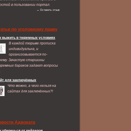
остой в пользовании портал.
→ Оставить отзыв
татьи по уголовному праву
к выжить в тюремных условиях
В каждой тюрьме прописка
индивидуальна, и
организовывается по-
оему. Зачастую старшины
ремных бараков задают вопросы
.
йт для заключённых
Что можно, а чего нельзя на
сайтах для заключённых?!
овости Адвоката
к уберечься от рейдеров