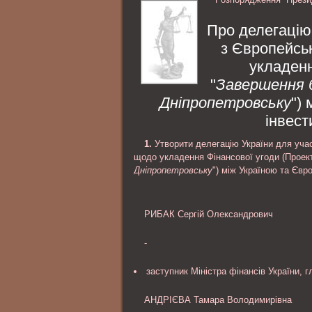
банком, Президент України
личность обвиняемого; ознакомлени
материалами уголовного дела и др..
Про делегацію 
з Європейсь
укладенн
"
Завершення 
Дніпропетровську
")
інвест
1.
Утворити делегацію України для учас
щодо укладення Фінансової угоди (Проект
Дніпропетровську
") між Україною та Євр
РИБАК Сергій Олександрович
-
заступник Міністра фінансів України, г
АНДРІЄВА Тамара Володимирівна