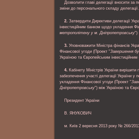
Дозволити главі делегації вносити за 
зміни до персонального складу делегації.
2.
Затвердити Директиви делегації Укра
інвестиційним банком щодо укладення Фін
метрополітену у м. Дніпропетровську
")
3.
Уповноважити Міністра фінансів Ук
Фінансової угоди (Проект "
Завершення бу
Україною та Європейським інвестиційним
4.
Кабінету Міністрів України вирішити 
забезпечення участі делегації України у
укладення Фінансової угоди (Проект "
Зав
Дніпропетровську
") між Україною та Євр
Президент України
В. ЯНУКОВИЧ
м. Київ 2 вересня 2013 року № 266/201