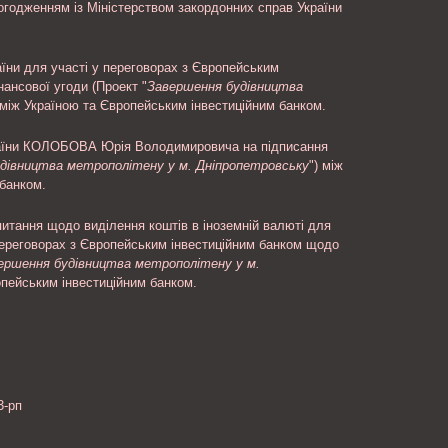
погодженням із Міністерством закордонних справ України
їни для участі у переговорах з Європейським
ансової угоди (Проект "
Завершення будівництва
 між Україною та Європейським інвестиційним банком.
раїни КОЛОБОВА Юрія Володимировича на підписання
дівництва метрополітену у м. Дніпропетровську
") між
 банком.
питання щодо виділення коштів в іноземній валюті для
 переговорах з Європейським інвестиційним банком щодо
ершення будівництва метрополітену у м.
опейським інвестиційним банком.
3-рп