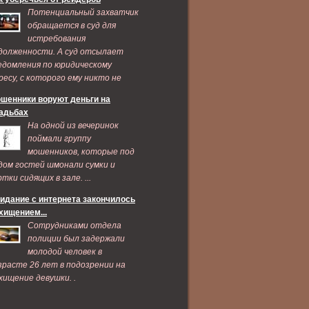
Потенциальный захватчик
обращается в суд для
истребования
долженности. А суд отсылает
едомления по юридическому
ресу, с которого ему никто не
дает признаков жизни ...
шенники воруют деньги на
адьбах
На одной из вечеринок
поймали группу
мошенников, которые под
дом гостей шмонали сумки и
ртки сидящих в зале. ...
идание с интернета закончилось
хищением...
Сотрудниками отдела
полиции был задержали
молодой человек в
зрасте 26 лет в подозрении на
хищение девушки. .