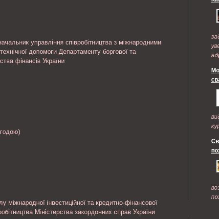
за
ачальник управління співробітництва з міжнародними
ув
 технічної допомоги Департаменту боргової та
ад
ства фінансів України
по
Мо
св
ви
ку
згодою)
Св
по
во
по
лу міжнародної інвестиційної та кредитно-фінансової
робітництва Міністерства закордонних справ України