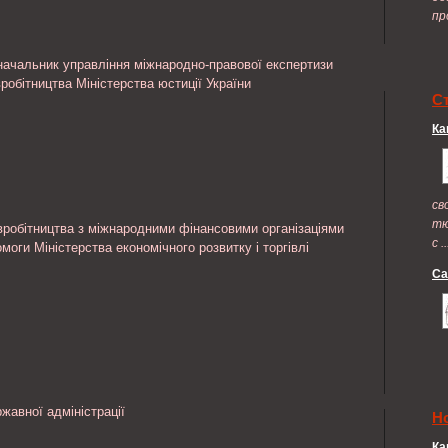
пр
ачальник управління міжнародно-правової експертизи
робітництва Міністерства юстиції України
С
Ка
св
тю
вробітництва з міжнародними фінансовими організаціями
с ..
моги Міністерства економічного розвитку і торгівлі
Са
жавної адміністрації
Н
Ка