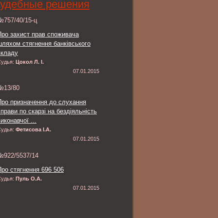
удебные решения
№757/40/15-ц
Про захист прав споживача
шляхом стягнення банківського
вкладу
Судья:
Цокол Л. І.
07.01.2015
№13/80
Про призначення до слухання
справи по скарзі на бездіяльність
иконавчої ...
Судья:
Фетисова І.А.
07.01.2015
№922/5537/14
Про стягнення 696 506
Судья:
Пуль О.А.
07.01.2015