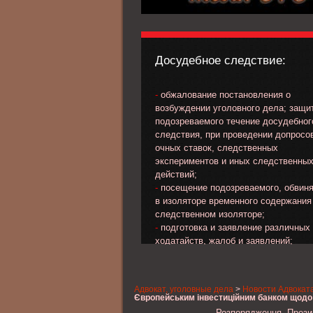
Досудебное следствие:
-
обжалование постановления о
возбуждении уголовного дела; защи
подозреваемого течение досудебног
следствия, при проведении допросо
очных ставок, следственных
экспериментов и иных следственны
действий;
-
посещение подозреваемого, обвин
в изоляторе временного содержания
следственном изоляторе;
-
подготовка и заявление различных
ходатайств, жалоб и заявлений;
-
обжалование избранной меры прес
в отношении подозреваемого, обвин
-
выработка линии и тактики защиты 
Адвокат, уголовные дела
>
Новости Адвокат
стадии предварительного следствия
Європейським інвестиційним банком щодо
будівництва метрополітену у м. Дніпропет
-
сбор материала, характеризующег
Розпорядження Презид