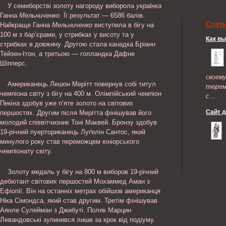
У семиборстві золоту нагороду виборола
українка
Ганна
Мельниченко
. Її результат — 6586 балів.
Стат
Найкраще Ганна
Мельниченко
виступила в бігу на
100 м з бар’єрами, у стрибках у висоту та у
Как в
стрибках в довжину. Другою стала канадка Бріанн
Тейзен-Ітон, а третьою — голландка Дафне
Шіпперс.
своем
Американець Лешон Мерітт повернув собі титул
тюрем
чемпіона світу з бігу на 400 м. Олімпійський чемпіон
с ...
Пекіна здобув уже п’яте золото на світових
Сайт 
першостях. Другим після Мерітта фінішував його
молодий співвітчизник Тоні Маквей. Бронзу здобув
19-річний пуерториканець Луґелін Сантос, який
минулого року став переможцем юніорського
чемпіонату світу.
Золоту медаль у бігу на 800 м виборов 19-річний
дебютант світових першостей Мохаммед Аман з
Ефіопії. Він на останніх метрах обійшов американця
Ніка Сімондса, який став другим. Третім фінішував
Аянле Сулейман з Джибуті. Поляк Марцин
Левандовські зупинився лише за крок від подіуму.