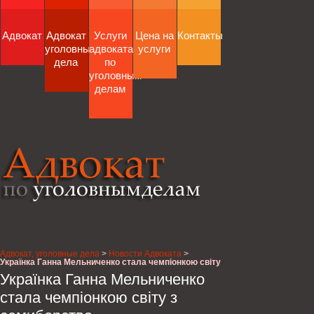
Адвокат
Адвокат
Услуги
Цена на
Контакты
уголовные
адвоката
услуги
дела
по
уголовным
делам
Адвокат, уголовные дела
>
Новости Адвоката
>
Українка Ганна Мельниченко стала чемпіонкою світу
з семиборства
Українка Ганна Мельниченко
стала чемпіонкою світу з