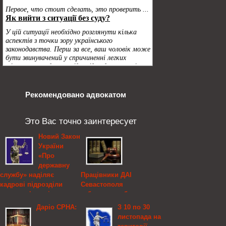
Рекомендовано адвокатом
Это Вас точно заинтересует
Новий Закон
України
«Про
державну
службу» наділяє
Працівники ДАІ
кадрові підрозділи
Севастополя
новими функціями
забезпечили безпеку
руху на трасі, де стався
Даріо СРНА:
З 10 по 30
10 вересня в
обвал
листопада на
приміщенні Національного