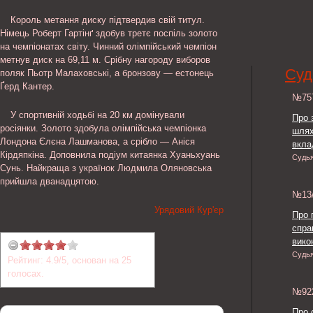
Король метання диску підтвердив свій титул.
Німець Роберт Гартінґ здобув третє поспіль золото
на чемпіонатах світу. Чинний олімпійський чемпіон
метнув диск на 69,11 м. Срібну нагороду виборов
Суд
поляк Пьотр Малаховські, а бронзову — естонець
Ґерд Кантер.
№7
У спортивній ходьбі на 20 км домінували
Про 
росіянки. Золото здобула олімпійська чемпіонка
шлях
Лондона Єлєна Лашманова, а срібло — Аніся
вкла
Кірдяпкіна. Доповнила подіум китаянка Хуаньхуань
Судь
Сунь. Найкраща з українок Людмила Оляновська
прийшла дванадцятою.
№13
Урядовий Кур'єр
Про 
спра
викон
Судь
Рейтинг:
4.9
/
5
, основан на
25
голосах.
№9
Про 