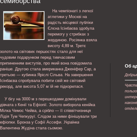
семиборства
На чемпіонаті з легкої
атлетики у Москві на
радість місцевої публіки
Єлєна Ісінбаєва здобула
перемогу у стрибках з
жердиною. Росіянка взяла
висоту 4,89 м. Третє
золото на світових першостях стало для неї
чудовим подарунком перед тимчасовим
припиненням виступів, про який вона повідомила
Об а
раніше. Другою стала американка Дженіфер Сар, а
третьою — кубинка Яріслі Сільва. На завершення
Добрый
Ісінбаєва спробувала побити свій же світовий
Чувст
рекорд, але висота 5,07 м їй не підкорилася.
пользо
интер
У бігу на 3000 м з перешкодами домінували
наконе
дівчата з Кенії та Ефіопії. Золото виборола кенійка
отдел
Мілка Чемос Чейва, а срібло — її співвітчизниця
Лідія Тум Чепкуруї. Слідом за ними фінішували три
ефіопки. Бронза у Софії Ассефи.
Українка
Валентина Жудіна стала сьомою.