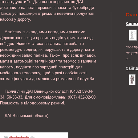
та нагодувати їх. Для цього керівництво ДАІ
доставило на пост термоси із чаєм та бутерброди.
Також усі пасажири отримали невеликі продуктові
Стат
набори у дорогу.
Как в
У зв’язку із складними погодними умовами
Державтоінспекція просить водіїв утриматися від
поїздок. Якщо ж є така нагальна потреба, то
своем
рекомендує водіям, які вирушають в дорогу, мати
тюрем
необхідний запас палива. Також, про всяк випадок,
с ...
мати в автомобілі теплий одяг та термос з гарячим
напоєм, подбати про зарядний пристрій для
Сайт 
мобільного телефону, щоб в разі необхідності
зателефонувати до міліції чи рятувальної служби.
Гарячі лінії ДАІ Вінницької області (0432) 59-34-
34, 59-33-33. Для смс-повідомлень: (067) 432-02-00.
Працюють в цілодобовому режимі.
ДАІ Вінницької області)