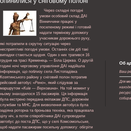
опинилися у сніговому полоні
Через складні погодні
умови особовий склад ДАІ
Вінниччини працює у
посиленому режимі і готовий
надати термінову допомогу
учасникам дорожнього руху,
які потрапили в скрутну ситуацію через
несприятливі погодні умови. Останніх сім діб такі
випадки стаються щодня. Один з них трапився 16
грудня на трасі Кременець — Біла Церква. О другій
Об а
годині ночі черговому управління ДАІ надійшла
інформація, що поблизу села Листопадівка
Ваш ре
Козятинського району у сніговий полон потрапив
Для ме
рейсовий автобус «
Рено
», який слідував за
находк
маршрутом «
Київ — Верховина
». На той момент у
ресурс
ньому знаходилося 15 пасажирів. Ця інформація
собира
була екстрено передана екіпажам ДПС, дорожнім
службам та МНС. Для визволення автобуса була
задіяна роторна та броньова техніка, яка працювала
цілу ніч, а потім співробітники ДАІ супроводили
автобус до поста ДПС, що у селі Комсомольське,
щоб надати пасажирам посильну допомогу: обігріти