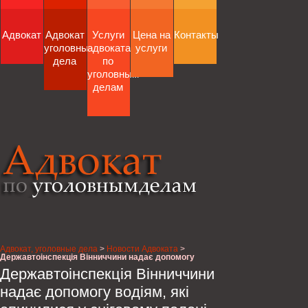
Адвокат
Адвокат
Услуги
Цена на
Контакты
уголовные
адвоката
услуги
дела
по
уголовным
делам
Адвокат, уголовные дела
>
Новости Адвоката
>
Державтоінспекція Вінниччини надає допомогу
водіям, які опинилися у сніговому полоні
Державтоінспекція Вінниччини
надає допомогу водіям, які