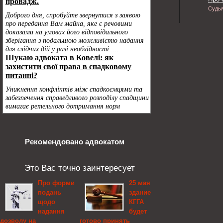
Судь
Рекомендовано адвокатом
Это Вас точно заинтересует
Про форми
25 мая
подань
здание
щодо
КГГА
надання
будет
дозволу на
готово принять