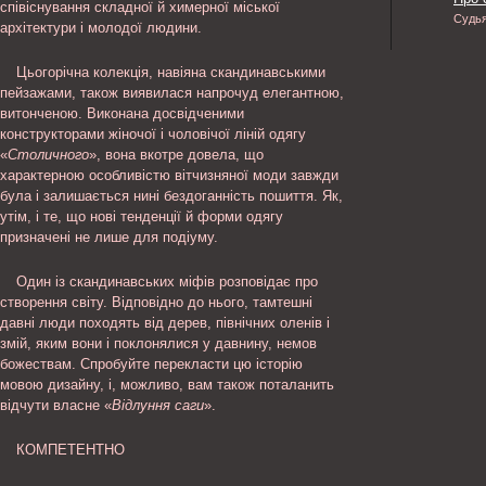
співіснування складної й химерної міської
Судь
архітектури і молодої людини.
Цьогорічна колекція, навіяна скандинавськими
пейзажами, також виявилася напрочуд елегантною,
витонченою. Виконана досвідченими
конструкторами жіночої і чоловічої ліній одягу
«
Столичного
», вона вкотре довела, що
характерною особливістю вітчизняної моди завжди
була і залишається нині бездоганність пошиття. Як,
утім, і те, що нові тенденції й форми одягу
призначені не лише для подіуму.
Один із скандинавських міфів розповідає про
створення світу. Відповідно до нього, тамтешні
давні люди походять від дерев, північних оленів і
змій, яким вони і поклонялися у давнину, немов
божествам. Спробуйте перекласти цю історію
мовою дизайну, і, можливо, вам також поталанить
відчути власне «
Відлуння саги
».
КОМПЕТЕНТНО