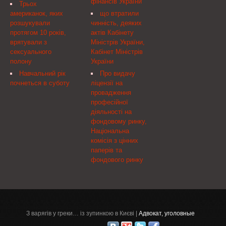
фінансів України
представителями
Верховного Совета
Трьох
необхідних для здійснення
словами "у тому числі
адвокатского
Украины. Законопроект,
американок, яких
що втратили
їх митного контролю та
власних виробничих
сообщества была ...
который разрабатывало
розшукували
чинність, деяких
митного оформлення.
потужностей та/або
Министерство ...
протягом 10 років,
актів Кабінету
центрів обслуговування
врятували з
Міністрів України,
на території України".
сексуального
Кабінет Міністрів
полону
України
Навчальний рік
Про видачу
почнеться в суботу
ліцензії на
провадження
професійної
діяльності на
фондовому ринку,
Національна
комісія з цінних
паперів та
фондового ринку
З варягів у греки… із зупинкою в Києві |
Адвокат, уголовные