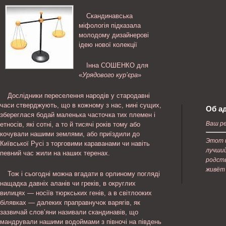
Скандинавська
міфологія підказала
молодому дизайнерові
ідею нової колекції
Інна СОШЕНКО для
«
Урядового кур’єра
»
Дослідники переселення народів у стародавні
часи стверджують, що в кожному з нас, нині сущих,
Об а
збереглася бодай маленька часточка тих племен і
Ваш ре
етносів, які сотні, а то й тисячі років тому або
кочували нашими землями, або приїздили до
Этот 
Київської Русі з торговими караванами чи навіть
лучший
певний час жили на наших теренах.
родств
живёт
Тож і сьогодні можна вгадати в орлиному погляді
нащадка давніх аланів чи греків, в округлих
вилицях — носіїв тюркських генів, а в світлооких
білявках — далеких праправнучок варягів, як
зазвичай слов’яни називали скандинавів, що
мандрували нашими водоймами з півночі на південь