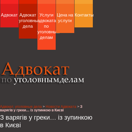
Адвокат
Адвокат
Услуги
Цена на
Контакты
уголовные
адвоката
услуги
дела
по
уголовным
делам
Адвокат, уголовные дела
>
Новости Адвоката
>
З
варягів у греки… із зупинкою в Києві
З варягів у греки… із зупинкою
в Києві