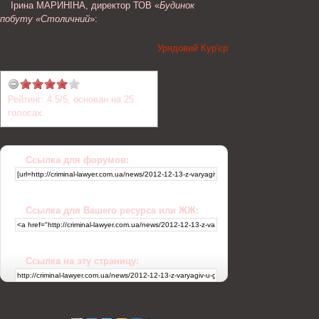
Ірина МАРИНІНА, директор ТОВ «
Будинок
побуту «Столичний
»:
Урядовий Кур'єр
Рейтинг:
4.5
/
5
, основан на
25
голосах.
Ссылка для форумов:
Ссылка для Вашего ресурса или ЖЖ:
Ссылка на эту страницу: