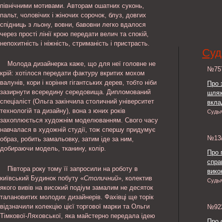
північними мотивами. Авторам ошатних суконь,
пальт, чоловічих і жіночих сорочок, блуз, довгих
спідниць з льону, вовни, бавовни легко вдалося
через прості лінії крою передати велич та спокій,
непохитність і ніжність, стриманість і пристрасть.
Суд
Молода дизайнерка каже, що для неї головне не
№7
крій: хотілося передати фактуру вкритих мохом
валунів, кори і коріння гігантських дерев, тобто ніби
Про 
зазирнути всередину середовища. Дипломований
шлях
спеціаліст (Ольга закінчила столичний університет
вкла
технологій та дизайну), вона з юних років
Судь
захоплюється художнім моделюванням. Свого часу
навчалася в художній студії, тож спершу придумує
№13
образ, робить замальовку, затим іде за ним,
добираючи модель, тканину, колір.
Про 
спра
Півтора року тому її запросили на роботу в
викон
київський Будинок побуту «
Столичний
», колектив
Судь
якого вивів на високий подіум замалим не десяток
талановитих молодих дизайнерів. Фахівці ще торік
відзначили колекцію цієї торгової марки та Ольги
№9
Тімкової-Ляховської, яка майстерно передала ідею
Про 