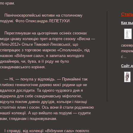
по крам.
Стат
Північноєвропейські мотиви на столичному
подіумі. Фото Oлександра ЛЕПЕТУХИ
Как в
Переглянувши на цьогорічних осінніх сезонах
моди цікаву колекцію прет-а-порте сезону «
Весна —
Літо-2012
» Ольги Тімкової-Ляховської, що
своем
співпрацює з торговою маркою «
Столичний
», під
тюрем
назвою «
Відлуння саги
», я запитала молодого
с ...
дизайнера, чи, бува, в її роду не було
Сайт 
скандинавського коріння.
— Ні, — почула у відповідь. — Принаймні так
глибоко генеалогічне дерево моєї родини ще не
вдалося дослідити. Та одного чудового дня я
відкрила для себе скандинавську міфологію,
відчула поклик давніх друїдів, кольори і пахощі
столітніх ялин і сосен. Ось вони й стали родзинкою
нашої колекції. А що вийшло на подіумі — судити
вам, глядачам і поціновувачам.
І справді, від колекції «
Відлуння саги
» повіяло