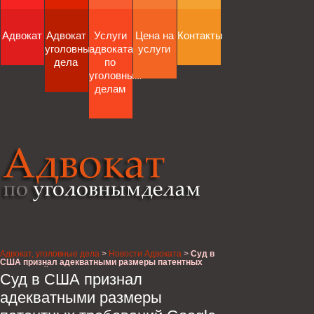
Адвокат
Адвокат
Услуги
Цена на
Контакты
уголовные
адвоката
услуги
дела
по
уголовным
делам
Адвокат, уголовные дела
>
Новости Адвоката
>
Суд в
США признал адекватными размеры патентных
требований Google в иске к Apple
Суд в США признал
адекватными размеры