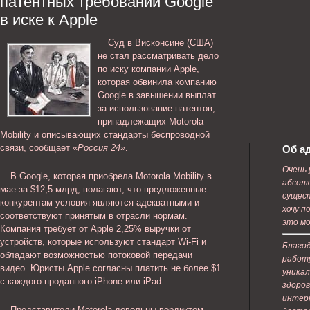
патентных требований Google
в иске к Apple
Суд в Висконсине (США)
не стал рассматривать дело
по иску компании Apple,
которая обвинила компанию
Google в завышении выплат
за использование патентов,
принадлежащих Motorola
Mobility и описывающих стандарты беспроводной
связи, сообщает «
Россия 24
».
Об а
Очень 
В Google, которая приобрела Motorola Mobility в
абсолю
мае за $12,5 млрд, полагают, что предложенные
сущес
конкурентам условия являются адекватными и
хочу п
соответствуют принятым в отрасли нормам.
это м
Компания требует от Apple 2,25% выручки от
устройств, которые используют стандарт Wi-Fi и
Благод
обладают возможностью потоковой передачи
работу
видео. Юристы Apple согласны платить не более $1
уникал
с каждого проданного iPhone или iPad.
здоров
интер
Представители Motorola довольны вердиктом.