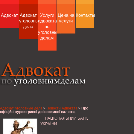
Адвокат
Адвокат
Услуги
Цена на
Контакты
уголовные
адвоката
услуги
дела
по
уголовным
делам
Адвокат, уголовные дела
>
Новости Адвоката
>
Про
офіційні курси гривні до іноземної валюти,
Національний банк України
НАЦІОНАЛЬНИЙ БАНК
УКРАЇНИ