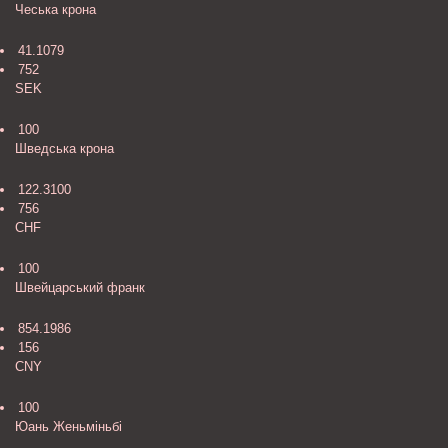
Чеська крона
41.1079
752
SEK
100
Шведська крона
122.3100
756
CHF
100
Швейцарський франк
854.1986
156
CNY
100
Юань Женьмiньбi