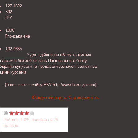
127.1822
392
JPY
1000
Японська єна
102.9685
__________ * для здійснення обліку та митних
платежів без зобов'язань Національного банку
України купувати та продавати зазначені валюти за
цими курсами
{Текст взято з сайту НБУ http://www.bank.gov.ua/}
Юридичний портал Справедливість
Рейтинг:
4.6
/
5
, основан на
25
голосах.