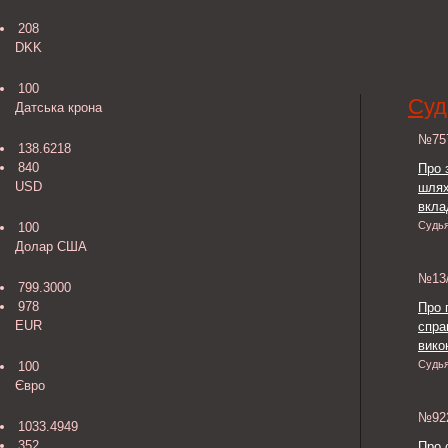
208
DKK
100
Суд
Датська крона
№7
138.6218
840
Про 
USD
шлях
вкла
Судь
100
Долар США
№13
799.3000
978
Про 
EUR
спра
викон
Судь
100
Євро
№9
1033.4949
352
Про 