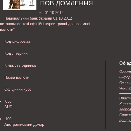
ПОВІДОМЛЕННЯ
01.10.2012
Національний банк України 01.10.2012
встановлює такі офіційні курси гривні до іноземної
валюти*
Код цифровий
Код літерний
Об а
Кількість одиниць
Огром
Назва валюти
информ
Очень 
умничк
Офіційний курс
Прост
036
Хороше
AUD
здоров
Спаси
100
порта
Австралійський долар