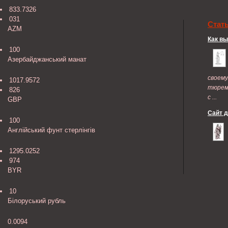
833.7326
031
Стат
AZM
Как в
100
Азербайджанський манат
своем
1017.9572
тюрем
826
с ...
GBP
Сайт 
100
Англійський фунт стерлінгів
1295.0252
974
BYR
10
Бiлоруський рубль
0.0094