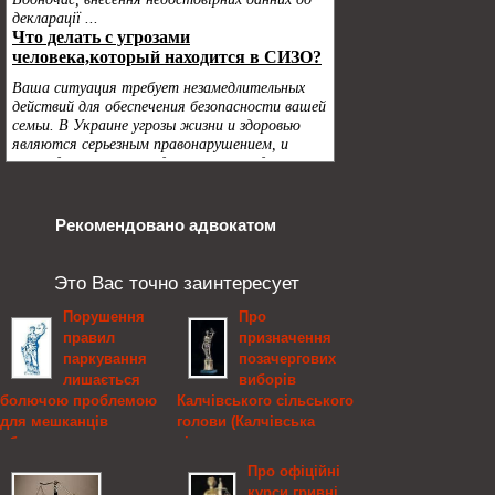
Рекомендовано адвокатом
Это Вас точно заинтересует
Порушення
Про
правил
призначення
паркування
позачергових
лишається
виборів
болючою проблемою
Калчівського сільського
для мешканців
голови (Калчівська
обласного центру
сільська рада
Закарпаття
Болградського району
Про офіційні
Одеської області),
курси гривні