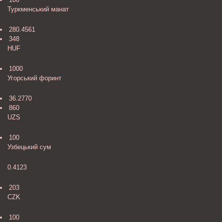
Туркменський манат
280.4561
348
HUF
1000
Угорський форинт
36.2770
860
UZS
100
Узбецький сум
0.4123
203
CZK
100