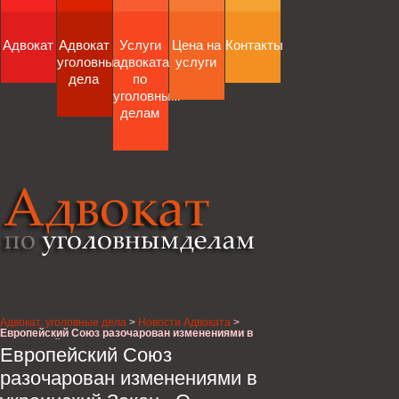
Адвокат
Адвокат
Услуги
Цена на
Контакты
уголовные
адвоката
услуги
дела
по
уголовным
делам
Адвокат, уголовные дела
>
Новости Адвоката
>
Европейский Союз разочарован изменениями в
украинский Закон «О прокуратуре»
Европейский Союз
разочарован изменениями в