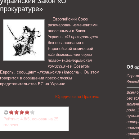
украинский Закон «О
прокуратуре»
Европейский Союз
разочарован изменениями,
внесенными в Закон
Украины «
О прокуратуре
»
без согласования с
Европейской комиссией
«
За демократию через
право
» («
Венецианская
комиссия
») и Советом
Об а
Европы, сообщают «
Украинские Новости
». Об этом
Огромн
говорится в сообщении пресс-службы
благод
представительства ЕС на Украине.
Всем б
Юридическая Практика
без вс
момент
роде. 
нужны
Рейтинг:
4.8
/
5
, основан на
25
интер
голосах.
пользо
провод