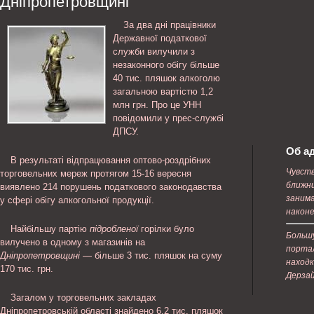
Дніпропетровщині
За два дні працівники
Державної податкової
служби вилучили з
незаконного обігу більше
40 тис. пляшок алкоголю
загальною вартістю 1,2
млн грн. Про це УНН
повідомили у прес-службі
ДПСУ.
Об а
В результаті відпрацювання оптово-роздрібних
Чувств
торговельних мереж протягом 15-16 вересня
ближни
виявлено 214 порушень податкового законодавства
заним
у сфері обігу алкогольної продукції.
наконе
Найбільшу партію
підробленої
горілки було
Больш
вилучено в одному з магазинів на
портал
Дніпропетровщині
— більше 3 тис. пляшок на суму
находк
170 тис. грн.
Дерза
Загалом у торговельних закладах
Дніпропетровській області знайдено 6,2 тис. пляшок