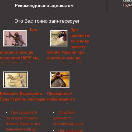
Рекомендовано адвокатом
Судь
Это Вас точно заинтересует
Про
Про
прийняття
за основу
проекту
внесення змін до
Закону України про
постанови НКРЕ від
внесення змін до
28.12.2011 № 172,
Закону України "Про
Національна комісія,
систему гарантування
що здійснює державне
вкладів фізичних осіб"
регулювання у сфері
щодо вдосконалення
енергетики
діяльності Фонду
гарантування вкладів
Висновки Верховного
Проверяется
Про внесення змін до
фізичних осіб та
Суду України, викладені
информация о
постанови НКРЕ від
встановлення
в рішеннях,
возможной
28.12.2011 № 172
мінімальної суми
передбаченої п. 1 ч. 1
причастности
Відповідно до Законів
Про прийняття
Опытный
граничного розміру
ст. 400-12 КПК України
прокуроров к
України «Про засади
за основу проекту
адвокат по
відшкодування вкладів,
1960 року, за І півріччя
сотрудничеству с
функціонування ринку
Закону України про
уголовному делу
Верховна Рада України
2013 р., Верховний Суд
сепаратистами, - ГПУ
природного газу» ( 2467-
внесення змін до
Про внесення