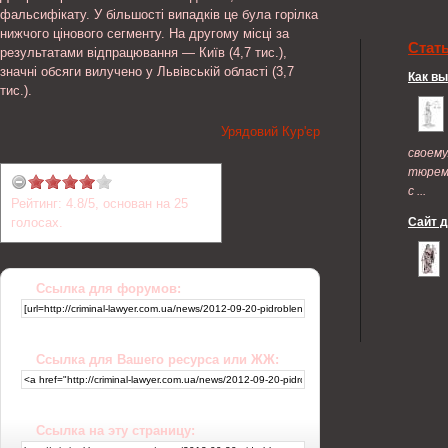
фальсифікату. У більшості випадків це була горілка
нижчого цінового сегменту. На другому місці за
Стат
результатами відпрацювання — Київ (4,7 тис.),
значні обсяги вилучено у Львівській області (3,7
Как в
тис.).
Урядовий Кур'єр
своем
тюрем
с ...
Рейтинг:
4.8
/
5
, основан на
25
голосах.
Сайт 
Ссылка для форумов:
Ссылка для Вашего ресурса или ЖЖ:
Ссылка на эту страницу: