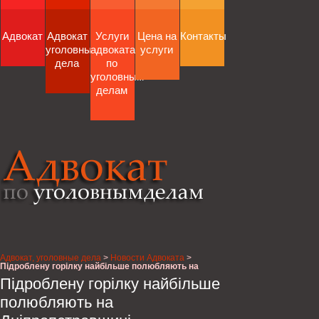
Адвокат
Адвокат
Услуги
Цена на
Контакты
уголовные
адвоката
услуги
дела
по
уголовным
делам
Адвокат, уголовные дела
>
Новости Адвоката
>
Підроблену горілку найбільше полюбляють на
Дніпропетровщині
Підроблену горілку найбільше
полюбляють на