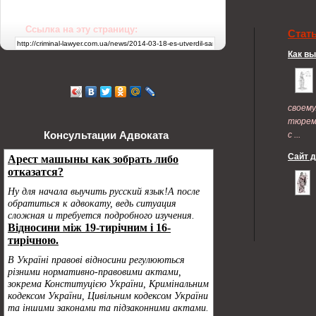
Ссылка на эту страницу:
Стат
Как в
своем
тюрем
Консультации Адвоката
с ...
Сайт 