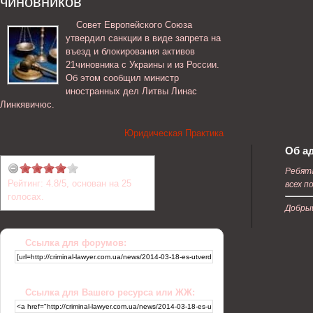
чиновников
Совет Европейского Союза
утвердил санкции в виде запрета на
въезд и блокирования активов
21чиновника с Украины и из России.
Об этом сообщил министр
иностранных дел Литвы Линас
Линкявичюс.
Юридическая Практика
Об а
Ребята
Рейтинг:
4.8
/
5
, основан на
25
всех п
голосах.
Добрый
Ссылка для форумов:
Ссылка для Вашего ресурса или ЖЖ: