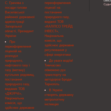
Кабінету Міністрів
Квітки-Основяненка геть
С. Грачова з
переоформлення
цим займаються ті, з
умов.Про це
Судь
України від 30 листопада
усю ...
посади голови
ліцензії на
ким не нудно. Цей вислів
УКРІНФОРМу повідомили
2011 р. № 1405( 1405-
Василівської
постачання
одного з цьогорічних
в Українському
2011-п ) "Про
районної державної
природного газу,
номінантів на
гідрометцентрі.
затвердження критеріїв,
адміністрації
виданої ТОВ
Нобелівську премію з
за якими оцінюється
Запорізької
«КАЛІПСО ТРЕЙД
літератури ...
ступінь ризику від
області, Президент
ІНВЕСТ»,
провадження
України
Національна
господарської діяльності
комісія, що
Про
для санітарного та
здійснює державне
переоформлення
епідемічного
регулювання у
ліцензій на
благополуччя населення
сфері енергетики
розподіл
та визначається
природного,
До уваги водіїв!
періодичність здійснення
нафтового газу і
Тимчасово
планових заходів
газу (метану)
обмежено рух
державного нагляду
вугільних родовищ,
транспорту на
(контролю)" (Офіційний
постачання
автодорозі Броди-
вісник України, 2012 р., №
природного газу,
Тернопіль
10, ст. 369) зміни, що
виданих ТОВ
В Україні
додаються.
«ДЖУРЧІ»,
cтворять державну
Національна
метрологічну
комісія, що
інспекцію
здійснює державне