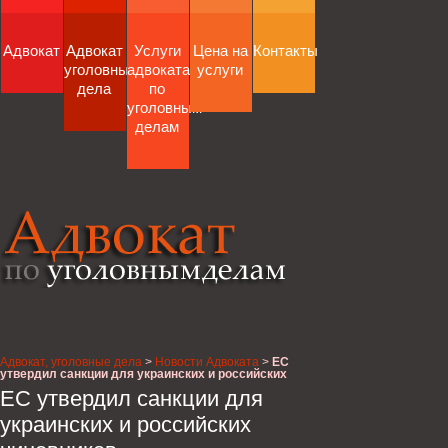
Адвокат
Адвокат
Услуги
Цена на
Контакты
уголовные
адвоката
услуги
дела
по
уголовным
делам
Адвокат, уголовные дела
>
Новости Адвоката
>
ЕС
утвердил санкции для украинских и российских
чиновников
ЕС утвердил санкции для
украинских и российских