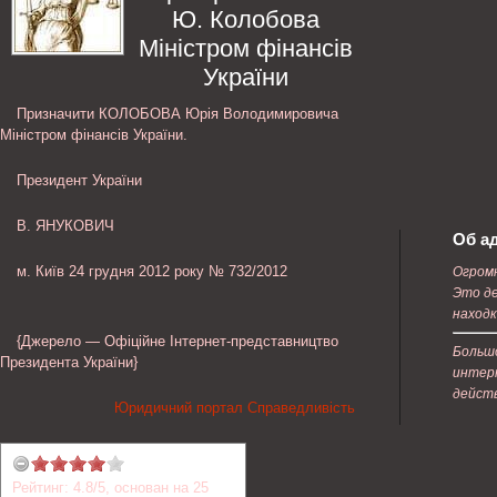
Ю. Колобова
Міністром фінансів
України
Призначити КОЛОБОВА Юрія Володимировича
Міністром фінансів України.
Президент України
В. ЯНУКОВИЧ
Об а
м. Київ 24 грудня 2012 року № 732/2012
Огромн
Это д
находк
{Джерело — Офіційне Інтернет-представництво
Больш
Президента України}
интерн
действ
Юридичний портал Справедливість
Рейтинг:
4.8
/
5
, основан на
25