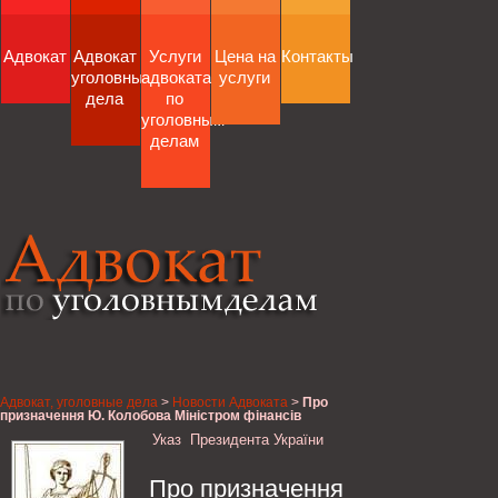
Адвокат
Адвокат
Услуги
Цена на
Контакты
уголовные
адвоката
услуги
дела
по
уголовным
делам
Адвокат, уголовные дела
>
Новости Адвоката
>
Про
призначення Ю. Колобова Міністром фінансів
України, Президент України
Указ Президента України
Про призначення