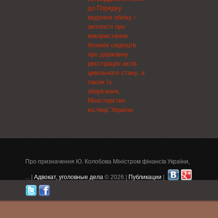
грудня 1992 року № 731
(пільгова ставка ввізного
ЗАЛІЗОБЕТОННИХ
до Порядку
(із змінами), НАКАЗУЮ:
мита 0%).
ШПАЛ КРЕМЕНЧУКА»
ведення обліку і
та ТОВ «ФАВОРИТ
звітності про
СИСТЕМ»
використання
бланків свідоцтв
про державну
реєстрацію актів
цивільного стану, а
також їх
зберігання,
Міністерство
юстиції України
Про призначення Ю. Колобова Міністром фінансів України,
... |
Адвокат, уголовные дела
© 2026 |
Публикации
|