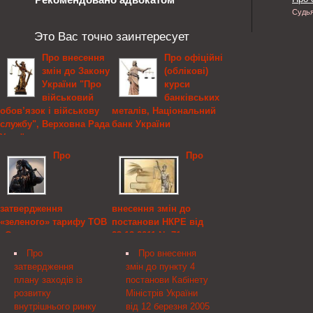
Судь
Это Вас точно заинтересует
Про внесення
Про офіційні
змін до Закону
(облікові)
України "Про
курси
військовий
банківських
обов’язок і військову
металів, Національний
службу", Верховна Рада
банк України
України
Національний банк
Про
Про
Верховна Рада України
України 19.03.2013
постановляє: I. Внести
встановлює офіційні
до Закону України "Про
(облікові) курси
військовий обов’язок і
банківських металів Код
затвердження
внесення змін до
військову службу"( 2232-
цифровий Код літерний
«зеленого» тарифу ТОВ
постанови НКРЕ від
12 ) (Відомості Верховної
Кількість унцій Назва
«Соларенерго»,
23.12.2011 № 71,
Ради України, 2006 р., №
Облікові курси
Національна комісія,
Національна комісія,
38, ст. 324; 2009 р., №
Про
Про внесення
що здійснює державне
що здійснює державне
36-37, ст. 511; 2012 р., №
затвердження
змін до пункту 4
регулювання у сфері
регулювання у сфері
22, ст. 217; 2013 р., №
плану заходів із
постанови Кабінету
енергетики
енергетики
14, ст. 89; із змінами,
розвитку
Міністрів України
внесеними законами
внутрішнього ринку
від 12 березня 2005
Про затвердження
Про внесення змін до