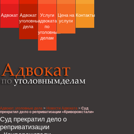
Адвокат
Адвокат
Услуги
Цена на
Контакты
уголовные
адвоката
услуги
дела
по
уголовным
делам
Адвокат, уголовные дела
>
Новости Адвоката
>
Суд
прекратил дело о реприватизации «Криворожстали»
Суд прекратил дело о
реприватизации