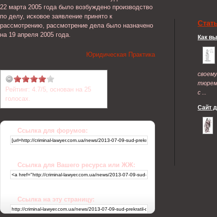
22 марта 2005 года было возбуждено производство
по делу, исковое заявление принято к
Стат
рассмотрению, рассмотрение дела было назначено
на 19 апреля 2005 года.
Как в
Юридическая Практика
своем
тюрем
Рейтинг:
4.7
/
5
, основан на
25
с ...
голосах.
Сайт 
Ссылка для форумов:
Ссылка для Вашего ресурса или ЖЖ:
Ссылка на эту страницу: