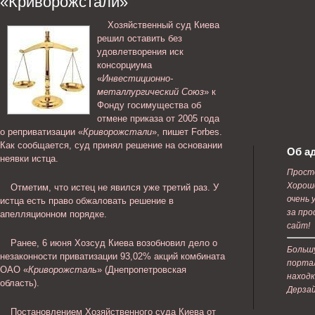
«Криворожстали»
Хозяйственный суд Киева
решил оставить без
удовлетворения иск
консорциума
«
Инвестиционно-
металлургический Союз
» к
Фонду госимущества об
отмене приказа от 2005 года
о реприватизации «
Криворожстали
», пишет Forbes.
Как сообщается, суд принял решение на основании
Об а
неявки истца.
Прост
Хороше
Отметим, что истец не явился уже третий раз. У
очень 
истца есть право обжаловать решение в
за пр
апелляционном порядке.
сайт!
Ранее, 6 июня Хозсуд Киева возобновил дело о
Больш
незаконности приватизации 93,02% акций комбината
портал
ОАО «
Криворожсталь
» (Днепропетровская
находк
область).
Дерза
Постановлением Хозяйственного суда Киева от