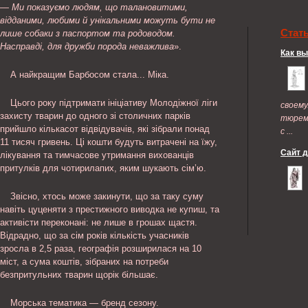
— Ми показуємо людям, що талановитими,
відданими, любими й унікальними можуть бути не
Стат
лише собаки з паспортом та родоводом.
Насправді, для дружби порода неважлива
».
Как в
А найкращим Барбосом стала... Міка.
Цього року підтримати ініціативу Молодіжної ліги
своем
захисту тварин до одного зі столичних парків
тюрем
прийшло кількасот відвідувачів, які зібрали понад
с ...
11 тисяч гривень. Ці кошти будуть витрачені на їжу,
Сайт 
лікування та тимчасове утримання вихованців
притулків для чотирилапих, яким шукають сім’ю.
Звісно, хтось може закинути, що за таку суму
навіть цуценяти з престижного виводка не купиш, та
активісти переконані: не лише в грошах щастя.
Відрадно, що за сім років кількість учасників
зросла в 2,5 раза, географія розширилася на 10
міст, а сума коштів, зібраних на потреби
безпритульних тварин щорік більшає.
Морська тематика — бренд сезону.