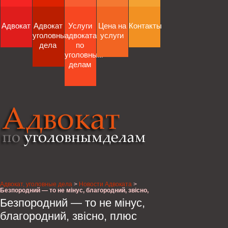
Адвокат
Адвокат
Услуги
Цена на
Контакты
уголовные
адвоката
услуги
дела
по
уголовным
делам
Адвокат, уголовные дела
>
Новости Адвоката
>
Безпородний — то не мінус, благородний, звісно,
плюс
Безпородний — то не мінус,
благородний, звісно, плюс