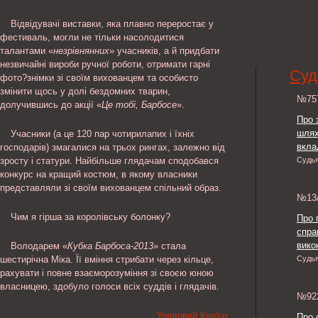
Відвідувачі виставки, яка плавно переростає у
фестиваль, могли не тільки насолодитися
талантами «
незрівнянних
» учасників, а й придбати
незвичайні вироби ручної роботи, отримати гарні
Суд
фото?знімки зі своїм вихованцем та особисто
змінити щось у долі бездомних тварин,
№7
долучившись до акції «
Це тобі, Барбосе
».
Про 
шлях
Учасники (а це 120 пар чотирилапих і їхніх
вкла
господарів) змагалися на трьох рингах, залежно від
зросту і статури. Найбільше глядачам сподобався
Судь
конкурс на кращий костюм, в якому власники
представляли зі своїм вихованцем спільний образ.
№13
Чим я гірша за королівську болонку?
Про 
спра
викон
Володарем «
Кубка Барбоса-2013
» стала
шестирічна Міка. Її вміння стрибати через кільце,
Судь
рахувати і повне взаєморозуміння зі своєю юною
власницею, здобуло голоси всіх суддів і глядачів.
№9
Урядовий Кур'єр
Про 