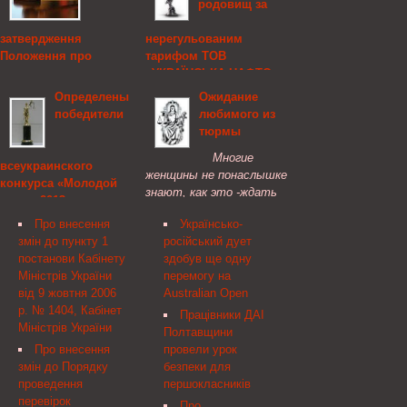
родовищ за
затвердження
нерегульованим
Положення про
тарифом ТОВ
застосування
«УКРАЇНСЬКА НАФТО-
Національною комісією,
ГАЗОВА КОМПАНІЯ»,
Определены
Ожидание
що здійснює державне
Національна комісія,
победители
любимого из
регулювання у сфері
що здійснює державне
тюрмы
ринків фінансових
регулювання у сфері
Многие
послуг, заходів впливу
енергетики
всеукраинского
женщины не понаслышке
за порушення
конкурса «Молодой
Про попередження
знают, как это -ждать
законодавства про
юрист 2013»
щодо необхідності
любимого и близкого
фінансові послуги, та
усунення порушення
Про внесення
Українсько-
В Киеве 13 декабря с.
человека из тюрьмы.
визнання такими,
Ліцензійних умов
змін до пункту 1
російський дует
г. Координационный
деяких розпоряджень
провадження
постанови Кабінету
здобув ще одну
совет молодых юристов
Державної комісії з
господарської діяльності
Міністрів України
перемогу на
Украины при
регулювання ринків
з постачання природного
від 9 жовтня 2006
Australian Open
Министерстве юстиции
фінансових послуг
газу, газу (метану)
р. № 1404, Кабінет
Украины объявил
України, Національна
Працівники ДАІ
вугільних родовищ за
Міністрів України
победителей
комісія, що здійснює
Полтавщини
нерегульованим
всеукраинского конкурса
державне регулювання
Про внесення
провели урок
тарифом ТОВ
«Молодой юрист 2013».
у сфері ринків
змін до Порядку
безпеки для
«УКРАЇНСЬКА НАФТО-
Торжественное
фінансових послуг
проведення
першокласників
ГАЗОВА КОМПАНІЯ»
награждение ...
перевірок
Про