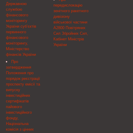
Зареєстровано в
Державною
передислокацію
Міністерстві юстиції
службою
зенітного ракетного
України 18 грудня 2012 р.
фінансового
дивізіону
за № 2112/22424 Про
моніторингу
військової частини
затвердження Положення
України суб’єктів
А2800 Повітряних
про застосування
первинного
Сил Збройних Сил,
Національною комісією,
фінансового
Кабінет Міністрів
що здійснює державне
моніторингу,
України
регулювання у сфері
Міністерство
ринків фінансових послуг,
фінансів України
заходів впливу за
Про
порушення
затвердження
законодавства про
Положення про
фінансові послуги, та
порядок реєстрації
визнання такими, що
проспекту емісії та
втратили чинність,
випуску
деяких розпоряджень
інвестиційних
Державної комісії з
сертифікатів
регулювання ринків
пайового
фінансових послуг
інвестиційного
України
фонду,
Національна
комісія з цінних