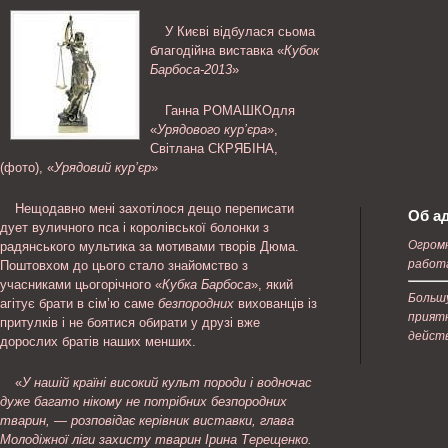
У Києві відбулася сьома
благодійна виставка «
Кубок
Барбоса-2013
»
Ганна РОМАШКОдля
«
Урядового кур’єра
»,
Світлана СКРЯБІНА,
(фото), «
Урядовий кур’єр
»
Нещодавно мені захотілося дещо переписати
Об а
дует вуличного пса і королівської болонки з
Огромн
радянського мультика за мотивами творів Дюма.
работ
Поштовхом до цього стало знайомство з
учасниками цьогорічного «
Кубка Барбоса
», який
Большу
агітує брати в сім’ю саме
безпородних
вихованців із
приятн
притулків і не боятися обирати у друзі вже
дейст
дорослих братів наших менших.
«
У нашій країні високий культ породи і водночас
дуже багато нікому не потрібних
безпородних
тварин, — розповідає керівник виставки, глава
Молодіжної ліги захисту тварин Ірина Терещенко.