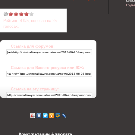
Судь
Рейтинг:
4.9
/
5
, основан на
25
голосах.
Ссылка для форумов:
Ссылка для Вашего ресурса или ЖЖ:
Ссылка на эту страницу:
Консультации Адвоката