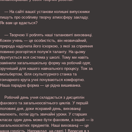
— На сайті вашої установи колишні випускники
пишуть про особливу творчу атмосферу закладу.
Як вам це вдається?
— Творчою її роблять наші талановиті вихованці.
Кожен учень — це особистість, він незвичайний,
природа наділила його іскоркою, з якої за сприяння
повинно розгорітися полум’я таланту. На цьому
∂рунтується вся система у школі. Тому ми навіть
замінили загальношкільну форму на робочий одяг,
зручніший для нашого навчального процесу. Тож за
мольбертом, біля скульптурного станка та
гончарного круга учні почуваються комфортно.
Наша парадна форма — це рідна вишиванка.
Робочий день учня складається з дисциплін
фахового та загальноосвітнього циклів. У першій
половині дня, доки яскравий день, вихованці
малюють, потім ідуть звичайні уроки. У старших
класах один день може бути фаховим, а інший — із
загальноосвітніх предметів. Наші вихованці — це
наша гордість. Наприклад, на святі 1 Вересня я з