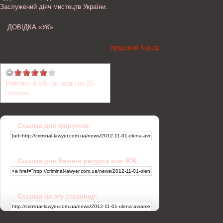
Заслужений діяч мистецтв України.
ДОВІДКА «
УК
»
Урядовий Кур'єр
Рейтинг:
4.5
/
5
, основан на
25
голосах.
Ссылка для форумов:
Ссылка для Вашего ресурса или ЖЖ:
Ссылка на эту страницу: