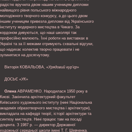
радістю вручила двом нашим ученицям дипломи
найвищого рівня польського міжнародного
молодіжного творчого конкурсу, а до цього двом
іншим ученицям привезла дипломи від Українського
інституту модерного мистецтва в Чикаго. За
кордоном дивуються, що наші школярі так
професійно малюють. Їхні роботи на виставках в
Україні та за її межами отримують схвальні відгуки,
що надихає колектив творчо працювати і не
зупинятися на досягнутому.
Вікторія КОВАЛЬОВА, «
Урядовий кур’єр
»
ДОСЬЄ «
УК
»
Олена
АВРАМЕНКО. Народилася 1950 року в
Києві. Закінчила архітектурний факультет
Київського художнього інституту (нині Національна
академія образотворчого мистецтва і архітектури),
викладала на кафедрі теорії, історії архітектури та
синтезу мистецтв. Нині працює там на посаді
доцента. З 1987 р. — директор Державної
художньої середньої школи імені Т. Г. Шевченка.