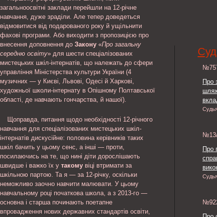
загальноосвітні заклади перейшли на 12-річне
навчання, дуже зраділи. Але тепер доведеться
відмовитися від подарованого року й ущільнити
фахові програми. Або виходити з пропозицією про
внесення доповнення до
Закону
«
Про загальну
Суд
середню освіту
» для шести спеціалізованих
мистецьких шкіл-інтернатів, що належать до сфери
№7
управління Міністерства культури України (4
музичних — у Києві, Львові, Одесі й Харкові,
Про 
художньої школи-інтернату в Опішному Полтавської
шлях
області, де навчають гончарства, й нашої).
вкла
Судь
Щоправда, питання щодо необхідності 12-річного
навчання для спеціалізованих мистецьких шкіл-
№13
інтернатів дискусійне: половина керівників таких
шкіл бачить у цьому сенс, а інші — проти,
Про 
посилаючись на те, що нині діти дорослішають
спра
швидше і важко їх у
такому
віці втримати за
викон
шкільною партою. Та я — за 12-річку, оскільки
Судь
неможливо заочно навчити малювати. У цьому
навчальному році початкова школа, а з 2013-го —
основна і старша починають поетапне
№9
впровадження нових державних стандартів освіти,
Про 