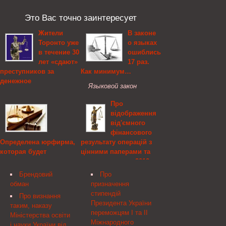
Это Вас точно заинтересует
Жители
В законе
Торонто уже
о языках
в течение 30
ошиблись
лет «сдают»
17 раз.
преступников за
Как минимум…
денежное
Языковой закон
вознаграждение
вносит изменения
Про
Выплаты
идополнения втри закона
відображення
вознаграждений жителям
Украины, которые уже
від'ємного
Торонто за наводку на
давно утратили свою
фінансового
преступников привели к
силу. Втексте
Определена юрфирма,
результату операцій з
рекордной
вступившего всилу
которая будет
цінними паперами та
раскрываемости дел.
закона обосновах
сопровождать
деривативами у 2012 -
Благодаря
государственной
привлечение
2015 роках, Державна
сотрудничеству с
языковой политики
Брендовий
Про
заимствований под
податкова служба
добропорядочными
допущены грубые ...
обман
призначення
госгарантии
України
гражданами в 2013 году
стипендій
Про визнання
полиции удалось
Президента України
ГП «Финансирование
Державним
таким, наказу
арестовать ...
переможцям I та II
инфраструктурных
податковим службам в
Міністерства освіти
Міжнародного
проектов» 6 июля
АР Крим, областях,
і науки України від