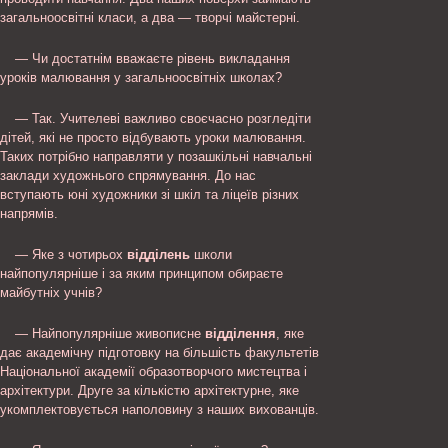
загальноосвітні класи, а два — творчі майстерні.
— Чи достатнім вважаєте рівень викладання
уроків малювання у загальноосвітніх школах?
— Так. Учителеві важливо своєчасно розгледіти
дітей, які не просто відбувають уроки малювання.
Таких потрібно направляти у позашкільні навчальні
заклади художнього спрямування. До нас
вступають юні художники зі шкіл та ліцеїв різних
напрямів.
— Яке з чотирьох
відділень
школи
найпопулярніше і за яким принципом обираєте
майбутніх учнів?
— Найпопулярніше живописне
відділення
, яке
дає академічну підготовку на більшість факультетів
Національної академії образотворчого мистецтва і
архітектури. Друге за кількістю архітектурне, яке
укомплектовується наполовину з наших вихованців.