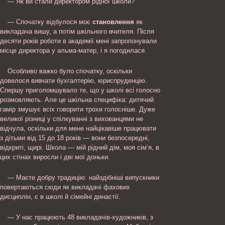
— Як ви стали директором рідної школи?
— Спочатку відбулося моє
становлення
як
викладача вишу, а потім шкільного вчителя. Після
десяти років роботи в академії мені запропонували
місце директора у альма-матер, і я погодилася.
Особливо важко було спочатку, оскільки
довелося вивчати бухгалтерію, юриспруденцію.
Спершу приголомшувало те, що у школі всі голосно
розмовляють. Але це шкільна специфіка: дитячий
гамір змушує всіх говорити трохи голосніше. Дуже
великої різниці у спілкуванні з вихованцями не
відчула, оскільки для мене найцікавіше працювати
з дітьми від 15 до 18 років — вони безпосередні,
відкриті, щирі. Школа — мій рідний дім, моя сім’я, в
цих стінах виросли і дві мої доньки.
— Маєте добру традицію: найздібніші випускники
повертаються сюди як викладачі фахових
дисциплін, є в школі й сімейні династії.
— У нас працюють 48 викладачів-художників, з