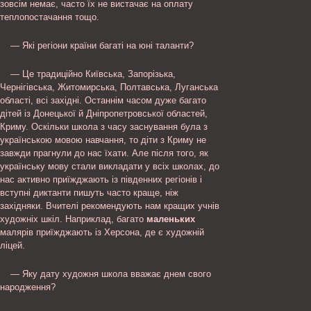
зовсім немає, часто їх не вистачає на оплату
теплопостачання тощо.
— Які регіони країни багаті на юні таланти?
— Це традиційно Київська, Запорізька,
Чернігівська, Житомирська, Полтавська, Луганська
області, всі західні. Останнім часом дуже багато
дітей із Донецької й Дніпропетровської областей,
Криму. Оскільки школа з часу заснування була з
українською мовою навчання, то діти з Криму не
завжди прагнули до нас їхати. Але після того, як
українську мову стали викладати у всіх школах, до
нас активно приїжджають із південних регіонів і
вступні диктанти пишуть часто краще, ніж
західняки. Вчителі рекомендують нам кращих учнів
художніх шкіл. Наприклад, багато
маленьких
малярів приїжджають із Херсона, де є художній
ліцей.
— Яку дату художня школа вважає днем свого
народження?