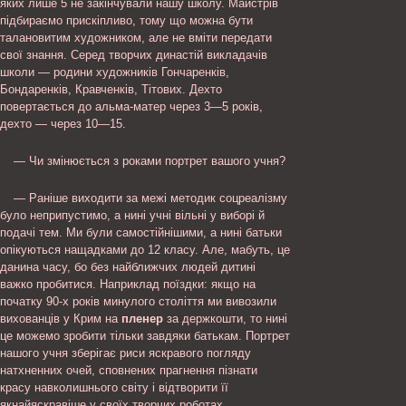
яких лише 5 не закінчували нашу школу. Майстрів
підбираємо прискіпливо, тому що можна бути
талановитим художником, але не вміти передати
свої знання. Серед творчих династій викладачів
школи — родини художників Гончаренків,
Бондаренків, Кравченків, Тітових. Дехто
повертається до альма-матер через 3—5 років,
дехто — через 10—15.
— Чи змінюється з роками портрет вашого учня?
— Раніше виходити за межі методик соцреалізму
було неприпустимо, а нині учні вільні у виборі й
подачі тем. Ми були самостійнішими, а нині батьки
опікуються нащадками до 12 класу. Але, мабуть, це
данина часу, бо без найближчих людей дитині
важко пробитися. Наприклад поїздки: якщо на
початку 90-х років минулого століття ми вивозили
вихованців у Крим на
пленер
за держкошти, то нині
це можемо зробити тільки завдяки батькам. Портрет
нашого учня зберігає риси яскравого погляду
натхненних очей, сповнених прагнення пізнати
красу навколишнього світу і відтворити її
якнайяскравіше у своїх творчих роботах.