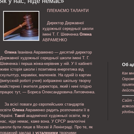
як у нас, ніде немає»
ПЛЕКАЄМО ТАЛАНТИ
Директор Державної
художньої середньої школи
імені Т. Г. Шевченка
Олена
АВРАМЕНКО
Олена
Іванівна Авраменко — десятий директор
Державної художньої середньої школи імені Т. Г.
Шевченка і перша жінка-керівник у ній. У її кабінеті
Об а
живе історія школи і позитивна енергетика від
Как мн
скульптур, кераміки, малюнків. На одній із картин
Огромн
(випускній роботі учня) зображено шкільну творчу
приятн
майстерню і вчителя директора, який і нині плідно
дейст
працює тут, — Бориса Олександровича Литовченка.
Сайт -
За всієї поваги до європейських стандартів
всяког
освіти
Олена
Авраменко радить розпочинати її в
удобн
Україні.
Такої
академічної художньої освіти, як у
нас, ніде немає, каже вона. У СРСР аналогічні
школи були лише в Москві й Ленінграді. Про те, як
поважний заклад з
усталеними
творчими