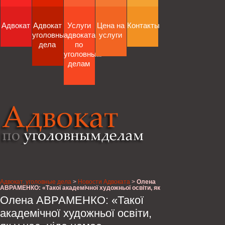
Адвокат
Адвокат
Услуги
Цена на
Контакты
уголовные
адвоката
услуги
дела
по
уголовным
делам
Адвокат, уголовные дела
>
Новости Адвоката
>
Олена
АВРАМЕНКО: «Такої академічної художньої освіти, як
у нас, ніде немає»
Олена АВРАМЕНКО: «Такої
академічної художньої освіти,