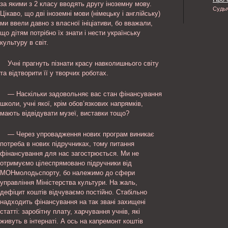
за якими з 2 класу вводять другу іноземну мову.
Судь
Цікаво, що дві іноземні мови (німецьку і англійську)
ми ввели давно з власної ініціативи, бо вважали,
що дітям потрібно їх знати і нести українську
культуру в світ.
Учні прагнуть пізнати красу навколишнього світу
та відтворити її у творчих роботах.
— Наскільки задовольняє вас стан фінансування
школи, учні якої, крім обов’язкових напрямків,
мають відвідувати музеї, виставки тощо?
— Через упровадження нових програм виникає
потреба в нових підручниках, тому питання
фінансування для нас загострюється. Ми не
отримуємо цілеспрямовано підручники від
МОНмолодьспорту, бо належимо до сфери
управління Міністерства культури. На жаль,
дефіцит коштів відчуваємо постійно. Стабільно
надходить фінансування на так звані захищені
статті: заробітну плату, харчування учнів, які
живуть в інтернаті. А ось на капремонт коштів