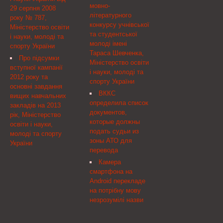
мовно-
заключило соглашение с
містах Києві та
29 серпня 2008
літературного
ЮФ «Ильяшев и
Севастополі, Окружній
року № 787,
конкурсу учнівської
Партнеры» на услуги по
державній податковій
Міністерство освіти
та студентської
юридическому
службі — Центральному
і науки, молоді та
молоді імені
сопровождению
офісу з обслуговування
спорту України
Тараса Шевченка,
организации и
великих платників
Про підсумки
Міністерство освіти
привлечения
податків ДОС,
вступної кампанії
і науки, молоді та
заимствований под
спеціалізованим
2012 року та
спорту України
государственные ...
державним податковим
основні завдання
інспекціям по роботі з
ВККС
вищих навчальних
великими платниками
определила список
закладів на 2013
податків
документов,
рік, Міністерство
которые должны
освіти і науки,
подать судьи из
молоді та спорту
зоны АТО для
України
перевода
Камера
смартфона на
Android перекладе
на потрібну мову
незрозумілі назви