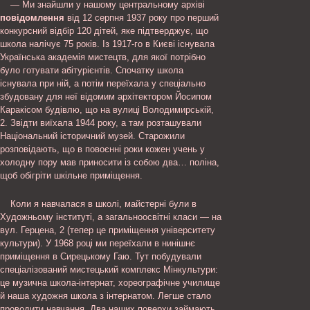
— Ми знайшли у нашому центральному архіві
повідомлення
від 12 серпня 1937 року про перший
конкурсний відбір 120 дітей, яке підтверджує, що
школа налічує 75 років. Із 1917-го в Києві існувала
Українська академія мистецтв, для якої потрібно
було готувати абітурієнтів. Спочатку школа
існувала при ній, а потім переїхала у спеціально
збудовану для неї відомим архітектором Йосипом
Каракісом будівлю, що на вулиці Володимирській,
2. Звідти виїхала 1944 року, а там розташували
Національний історичний музей. Старожили
розповідають, що в повоєнні роки кожен учень у
холодну пору мав приносити із собою два… поліна,
щоб обігріти шкільне приміщення.
Коли я навчалася в школі, майстерні були в
Художньому інституті, а загальноосвітні класи — на
вул. Герцена, 2 (тепер це приміщення університету
культури). У 1968 році ми переїхали в нинішнє
приміщення в Сирецькому Гаю. Тут побудували
спеціалізований мистецький комплекс Мінкультури:
це музична школа-інтернат, хореографічне училище
й наша художня школа з інтернатом. Легше стало
проводити навчання. Два наших поверхи займають