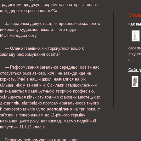
традиціями продукує і сприймає новаторські освітні
ідеї, директор розповіла «
УК
».
Стат
За кордоном дивуються, як професійно малюють
Как в
вихованці художньої школи. Фото надані
МОНмолодьспорту.
—
Олено
Іванівно, чи торкнулося вашого
своем
закладу реформування освіти?
тюрем
с ...
— Реформування загальної середньої освіти нас
Сайт 
стосується обов’язково, хоч і не завжди йде на
користь. Учні в нашій школі навчалися на рік
більше, ніж у звичайній. Оскільки старшокласники
визначаються з майбутньою творчою професією,
збільшується кількість годин з фахових мистецьких
дисциплін, відповідно програми загальноосвітнього
й фахового циклів було
розподілено
на три роки. У
зв’язку із поверненням до 11-річного терміну
навчання цього року, наприклад, маємо подвійний
випуск — 11 і 12 класів.
Першому реформуванню школи, коли