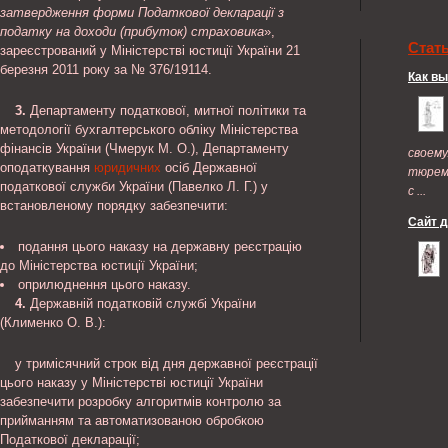
затвердження форми Податкової декларації з
податку на доходи (прибуток) страховика
»,
Стат
зареєстрований у Міністерстві юстиції України 21
березня 2011 року за № 376/19114.
Как в
3.
Департаменту податкової, митної політики та
методології бухгалтерського обліку Міністерства
фінансів України (Чмерук М. О.), Департаменту
своем
оподаткування
юридичних
осіб Державної
тюрем
податкової служби України (Павелко Л. Г.) у
с ...
встановленому порядку забезпечити:
Сайт 
подання цього наказу на державну реєстрацію
до Міністерства юстиції України;
оприлюднення цього наказу.
4.
Державній податковій службі України
(Клименко О. В.):
у тримісячний строк від дня державної реєстрації
цього наказу у Міністерстві юстиції України
забезпечити розробку алгоритмів контролю за
прийманням та автоматизованою обробкою
Податкової декларації;