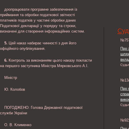
доопрацювати програмне забезпечення із
приймання та обробки податкової звітності
платників податків у частині обробки даних
Податкової декларації у порядку та строки,
Суд
визначені для створення інформаційних систем.
№7
5.
Цей наказ набирає чинності з дня його
офіційного опублікування.
Про 
шлях
вкла
6.
Контроль за виконанням цього наказу покласти
Судь
на першого заступника Міністра Мярковського А.І.
Міністр
№13
Про 
Ю. Колобов
спра
викон
Судь
ПОГОДЖЕНО: Голова Державної податкової
служби України
№9
О. В. Клименко
Про 