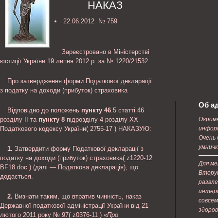
НАКАЗ
22.06.2012 № 759
Зареєстровано в Міністерстві
юстиції України 19 липня 2012 р. за № 1220/21532
Про затвердження форми Податкової декларації
з податку на доходи (прибуток) страховика
Об а
Відповідно до положень
пункту 46
.5 статті 46
розділу ІІ та
пункту 8
підрозділу 4 розділу XX
Огром
Податкового кодексу України( 2755-17 ) НАКАЗУЮ:
информ
Очень 
умничк
1.
Затвердити форму Податкової декларації з
податку на доходи (прибуток) страховика( z1220-12
Для ме
BF18.doc ) (далі — Податкова декларація), що
Втору
додається.
развле
интер
2.
Визнати таким, що втратив чинність, наказ
совсем
Державної податкової адміністрації України від 21
здоров
лютого 2011 року № 97( z0376-11 ) «
Про