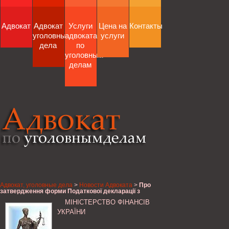
Адвокат
Адвокат
Услуги
Цена на
Контакты
уголовные
адвоката
услуги
дела
по
уголовным
делам
Адвокат, уголовные дела
>
Новости Адвоката
>
Про
затвердження форми Податкової декларації з
податку на доходи (прибуток) страховика,
МІНІСТЕРСТВО ФІНАНСІВ
Міністерство фінансів України
УКРАЇНИ