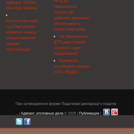
№ 1134,
Державній казначейській
чрезвычайной ситуации
відводів, Кабінет
Національна
службі України вул.
на полигоне твердых
Міністрів України
комісія, що
Бастіонна, 6, м. Київ,
бытовых отходов N5 в
здійснює державне
01601
селе Подгорцы
Конституционный
регулювання у
Обуховского ...
суд Португалии
сфері енергетики
запретил отмену
На Харківщині в
рождественских
ДТП двоє людей
премий
загинуло, один
госслужащих
травмований
Активисты
освободили здание
КГГА. ВИДЕО
Про затвердження форми Податкової декларації з податку
... |
Адвокат, уголовные дела
© 2026 |
Публикации
|