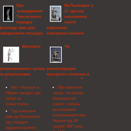
Про
На Львівщині у
затвердження
21 одному
Тимчасового
населеному
порядку
пункті
розгляду заяв для
відновили
оформлення посвідки
електропостачання
на постійне проживання
У Львівський області
та посвідки на
Висновок
На
відновлено
тимчасове проживання,
електропостачання 21
Міністерство внутрішніх
населеного пункту,
справ України
знеструмленого
уповноваженого органу
реконструкцию
Зареєстровано в
внаслідок несприятливих
за результатами
мусорного полигона в
Міністерстві юстиції
погодних умов.
здійснення моніторингу
Киеве выделили 47 млн
України 6 серпня 2013 р.
державних закупівель,
грн
за № 1335/23867 Про
Міст «Альма» в
Про визнання
Міністерство
затвердження
Парижі нагадує про
такою, постанови
Кабинет
економічного розвитку і
Тимчасового порядку
битву за
Національної
министровУкраины
торгівлі України
розгляду заяв для
Севастополь
комісії з питань
выделил Киевской
оформлення посвідки на
регулювання
Міністерству
городской
Про внесення
постійне проживання та
електроенергетики
закордонних справ
госадминистрации (КГГА)
змін до Положення
посвідки на тимчасове
України від 09
України Михайлівська
47 млн грн на
про порядок
проживання
грудня 1997 року
площа, 1, м. Київ, 01018
предотвращение
надання гірничих