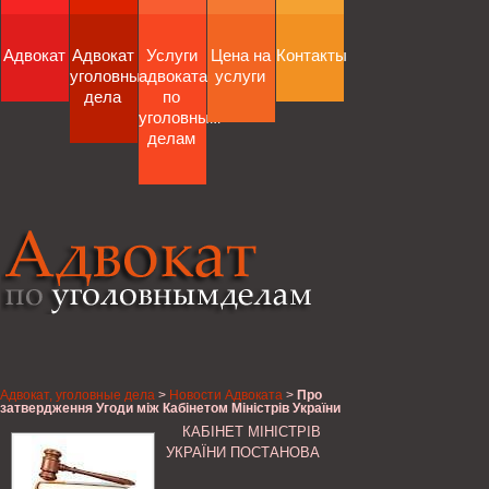
Адвокат
Адвокат
Услуги
Цена на
Контакты
уголовные
адвоката
услуги
дела
по
уголовным
делам
Адвокат, уголовные дела
>
Новости Адвоката
>
Про
затвердження Угоди між Кабінетом Міністрів України
та Урядом Республіки Сербія про співробітництво у
КАБІНЕТ МІНІСТРІВ
сфері оборони, Кабінет Міністрів України
УКРАЇНИ ПОСТАНОВА