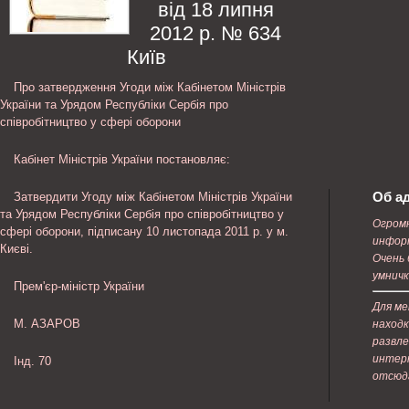
від 18 липня
2012 р. № 634
Київ
Про затвердження Угоди між Кабінетом Міністрів
України та Урядом Республіки Сербія про
співробітництво у сфері оборони
Кабінет Міністрів України постановляє:
Об а
Затвердити Угоду між Кабінетом Міністрів України
та Урядом Республіки Сербія про співробітництво у
Огром
сфері оборони, підписану 10 листопада 2011 р. у м.
информ
Києві.
Очень 
умничк
Прем'єр-міністр України
Для ме
М. АЗАРОВ
находк
развле
интер
Інд. 70
отсюда