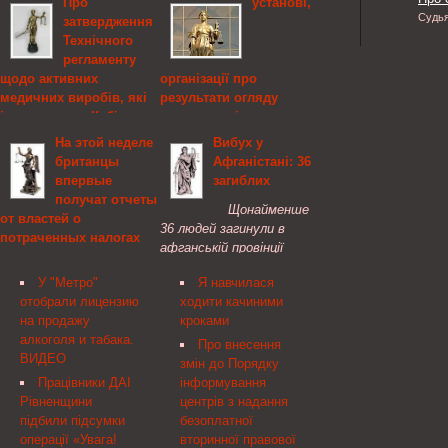
Про
установі,
Судь
затвердження
Технічного
регламенту
щодо активних
організації про
медичних виробів, які
результати огляду
імплантують, Кабінет
медико-соціальною
Міністрів України
експертною комісією»,
На этой неделе
Вибух у
Міністерство охорони
британцы
Афганістані: 36
Про затвердження
здоров'я
впервые
загиблих
Технічного регламенту
УкраїниЗАТВЕРДЖЕНО
получат отчеты
щодо активних медичних
Щонайменше
от властей о
виробів, які імплантують
ЗАТВЕРДЖЕНО Наказ
36 людей загинули в
потраченных налогах
Відповідно до статті 14
Міністерства охорони
афганській провінції
Закону України "Про
здоров’я України
Около 24 миллионов
Німруз, що на північному
стандарти, технічні
30.07.2012 № 577
У "Метро"
Я навчилася
британских
заході країни, в
регламенти та
Директор
отобрали лицензию
ходити качиними
налогоплательщиков на
результаті серії вибухів.
процедури оцінки
Департаменту реформ
на продажу
кроками
этой неделе начнут
відповідності"( 3164-15 )
та розвитку медичної
алкоголя и табака.
получать налоговые
Про внесення
Кабінет Міністрів
допомоги М. К. Хобзей
ВИДЕО
отчеты, в которых
змін до Порядку
України постановляє:
будет указана сумма
Працівники ДАІ
інформування
выплаченных ими
Рівненщини
центрів з надання
налогов, а также
підбили підсумки
безоплатної
информация о том, как
операції «Увага!
вторинної правової