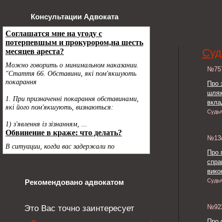
Консультации Адвоката
Суд
№7
Про 
шлях
вкла
Судь
№13
Про 
спра
викон
Судь
Рекомендовано адвокатом
№9
Это Вас точно заинтересует
Про 