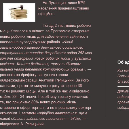
На Луганщині лише 57%
населення працевлаштовано
офіційно.
Понад 2 тис. нових робочих
місць з’явилося в області за Програмою створення
нових робочих місць для забезпечення зайнятості
населення вугледобувних районів. «
Фонд
загальнообов’язкового державного соціального
страхування на випадок безробіття надав 252 млн
грн для створення нових робочих місць у
вугільних
Об а
регіонах. Кошти бюджетні, тому є об’єктом
пильної уваги перевірок контролюючих органів
», —
Как мн
розповів на брифінгу заступник голови
Большо
облдержадміністрації Анатолій Репицький. За його
благод
словами, протягом минулого року створено 36
тисяч робочих місць. Але в той же час ліквідовано
Для ме
майже 33—34 тисячі. І особливу тривогу викликає
неделю
те, що приблизно 85% нових робочих місць
проект
створено в сфері торгівлі, а не в реальному секторі
собира
економіки. І загалом «
офіційно вважається, що в
нашій області зайнятого населення — 57%
», —
підкреслив А. Репицький.