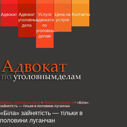
Адвокат
Адвокат
Услуги
Цена на
Контакты
уголовные
адвоката
услуги
дела
по
уголовным
делам
Адвокат, уголовные дела
>
Новости Адвоката
>
«Біла»
зайнятість — тільки в половини луганчан
«Біла» зайнятість — тільки в
половини луганчан