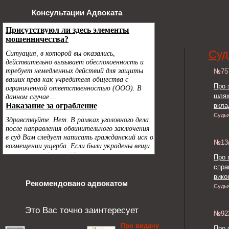
Консультации Адвоката
Суд
№7
Про 
шлях
вкла
Судь
№13
Про 
спра
викон
Рекомендовано адвокатом
Судь
Это Вас точно заинтересует
№9
Про видачу
Про 