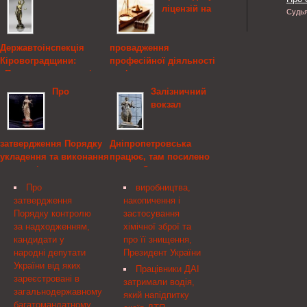
ліцензій на
Судь
Державтоінспекція
провадження
Кіровоградщини:
професійної діяльності
«Правила руху єдині –
на фондовому ринку,
поважати їх повинні!»
Національна комісія з
Про
Залізничний
цінних паперів та
вокзал
Працівники ДАІ
фондового ринку
провели урок знань з
правил дорожнього руху
Про видачу ліцензій на
затвердження Порядку
Дніпропетровська
на тему Правила руху
провадження професійної
укладення та виконання
працює, там посилено
єдині поважати їх
діяльності на фондовому
договорів про
заходи безпеки
повинні. Вихованці
ринку За підсумками
ціноутворення для
навчальних закладів
розгляду заяви та
Про
виробництва,
Залізничний вокзал
цілей оподаткування,
міста Олександрії
документів, поданих
затвердження
накопичення і
Дніпропетровська
Кабінет Міністрів
запросили правоохоронців
заявником до
Порядку контролю
застосування
працює у звичному
України
взяти учать ...
Національної комісії з
за надходженням,
хімічної зброї та
режимі.
цінних паперів та
кандидати у
про її знищення,
Про затвердження
фондового ринку на
народні депутати
Президент України
Порядку укладення та
видачу ліцензій на
України від яких
виконання договорів про
Працівники ДАІ
провадження професійної
зареєстровані в
ціноутворення для цілей
затримали водія,
діяльності на фондовому
загальнодержавному
оподаткування
який напідпитку
ринку — діяльності з
багатомандатному
Відповідно до пункту