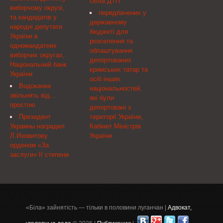
скоїв ДТП
торгівлі цінними
виборчому окрузі,
39.16 статті 39
передбачених у
паперами, відповідно до
та кандидатів у
Податкового кодексу
державному
Порядку та умов видачі
народні депутати
України( 2755-17 )
бюджеті для
ліцензії на провадження
України в
Кабінет Міністрів
розселення та
окремих видів
одномандатних
України постановляє:
облаштування
професійної діяльності
виборчих округах,
депортованих
на фондовому ринку,
Національний банк
кримських татар та
переоформлення ліцензії,
України
осіб інших
видачі дубліката та копії
Водокачки
національностей,
ліцензії( z0890-06 ),
звільнять від…
які були
затверджених рішенням
простою
депортовані з
Державної комісії з цінних
Президент
території України,
паперів та фондового
Украины наградил
Кабінет Міністрів
ринку від 26.05.2006 №
Л.Изовитову
України
345 та зареєстрованих в
орденом «За
Міністерстві юстиції
заслуги» II степени
України 28.07.2006 за №
890/12764 (із змінами), та
на виконання рішення
Національної комісії з
цінних паперів та
фондового ринку від
«Біла» зайнятість — тільки в половини луганчан |
Адвокат,
02.10.2012 № 1366,