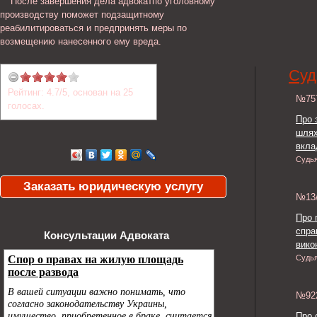
После завершения дела адвокатпо уголовному
производству поможет подзащитному
реабилитироваться и предпринять меры по
возмещению нанесенного ему вреда.
Суд
Рейтинг:
4.7
/
5
, основан на
25
№7
голосах.
Про 
шлях
вкла
Судь
Заказать юридическую услугу
№13
Про 
спра
Консультации Адвоката
викон
Судь
№9
Про 