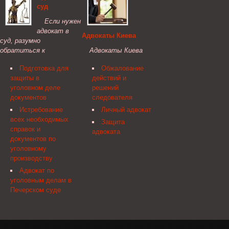
суд
уголовном процессе
подзащитного и его
нужна не только
родственников по
Если нужен
обвиняемому —
вопросам привлечения к
адвокат в
Адвокаты Киева
представление
уголовной
суд, разумно
интересов
ответственности
обратиться к
Адвокаты Киева
потерпевшего тоже
является важной
сотрудникам уважаемой
всегда придут на
должно проводиться
частью работы
Подготовка для
Обжалование
юридической компании,
помощь, если это
специалистом.
адвоката.
защиты в
действий и
обладающим хорошей
потребуется. Если
уголовном деле
решений
репутацией и большим
требуется адвокат, не
документов
следователя
опытом.
стоит откладывать с
выбором защитника.
Истребование
Личный адвокат
всех необходимых
Защита
справок и
адвоката
документов по
уголовному
производству
Адвокат по
уголовным делам в
Печерском суде