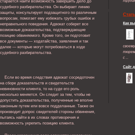
труда
старается найти возможность завершить дело до
судебного разбирательства. Он выбирает линию
защиты, консультирует подзащитного по различным
Стат
вопросам, помогает ему избежать грубых ошибок и
Как в
неправильного поведения. Адвокат соберет все
возможные доказательства, подтверждающие
позицию обвиняемого. Кроме того, он подготовит
все документы — ходатайства, заявления и так
своем
далее — которые могут потребоваться в ходе
тюрем
судебного разбирательства.
с ...
Сайт 
Если во время следствия адвокат сосредоточен
на сборе доказательств и свидетельств
невиновности клиента, то на суде его роль
несколько меняется. Он следит за тем, чтобы не
допустить доказательства, полученные не вполне
законным путем или вовсе подделанные. Также он
производит допрос свидетелей стороны обвинения,
пытаясь найти в их словах противоречия и
возможность укрепить позицию клиента.