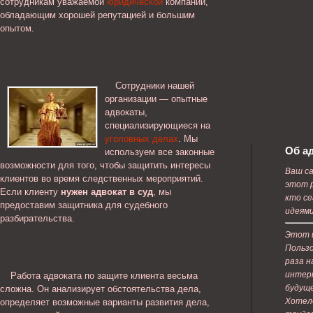
сотрудникам уважаемой
юридической
компании,
обладающим хорошей репутацией и большим
опытом.
Сотрудники нашей
организации — опытные
адвокаты,
специализирующиеся на
уголовных делах
. Мы
Об а
используем все законные
возможности для того, чтобы защитить интересы
Ваш са
клиентов во время следственных мероприятий.
этот р
Если клиенту
нужен адвокат в суд
, мы
кто с
предоставим защитника для судебного
идеями
разбирательства.
Этот 
Пользо
раза н
интер
Работа адвоката по защите клиента весьма
будуще
сложна. Он анализирует обстоятельства дела,
Хотело
определяет возможные варианты развития дела,