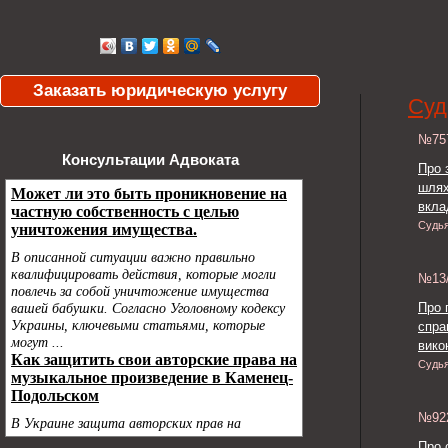
Заказать юридическую услугу
Суд
№7
Консультации Адвоката
Про 
шлях
вкла
Судь
№13
Про 
спра
викон
Судь
№9
Про 