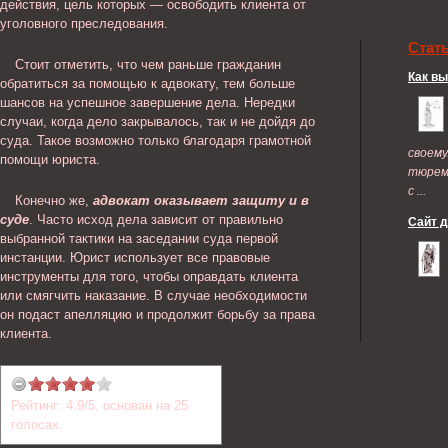
действия, цель которых — освободить клиента от
уголовного преследования.
Стат
Стоит отметить, что чем раньше гражданин
Как в
обратиться за помощью к адвокату, тем больше
шансов на успешное завершение дела. Нередки
случаи, когда дело закрывалось, так и не дойдя до
суда. Такое возможно только благодаря грамотной
своем
помощи юриста.
тюрем
с ...
Конечно же,
адвокат оказывает защиту и в
суде
. Часто исход дела зависит от правильно
Сайт 
выбранной тактики на заседании суда первой
инстанции. Юрист использует все правовые
инструменты для того, чтобы оправдать клиента
или смягчить наказание. В случае необходимости
он подаст апелляцию и продолжит борьбу за права
клиента.
Рейтинг:
4.9
/
5
, основан на
25
голосах.