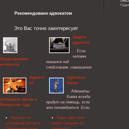
Судь
Рекомендовано адвокатом
Это Вас точно заинтересует
Защита
адвоката
Если
человек
Представление
оказался под
интересов
следствием, совершенно
потерпевшего
логично обратиться к
Адвокат
Адвокаты
Помощь адвоката на
опытному адвокату за
по
Киева
уголовном процессе
защитой. Найти
нужна не только
контору адвокатов Вы
Адвокаты
обвиняемому —
сможете здесь, в
Киева всегда
уголовным делам в
представление
разделе контакты.
придут на помощь, если
Печерском суде
интересов
это потребуется. Если
потерпевшего тоже
Когда требуется
требуется адвокат, не
должно проводиться
Адвокат по
Каких действий
защита от уголовного
стоит откладывать с
специалистом.
уголовным делам в
можно ожидать от
преследования и
выбором защитника.
Оболонском суде
адвоката?