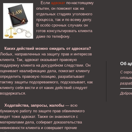
Если
адвокат
по-настоящему
опытен, он поможет как на
отдельных стадиях уголовного
процесса, так и по всему делу.
В особо срочных случаях он
готов консультировать клиента
даже по телефону.
Каких действий можно ожидать от адвоката?
Любых, направленных на защиту прав и интересов
клиента. Так, адвокат оказывает правовую
Об а
поддержку клиента на досудебном следствии. Он
оценивает квалификацию дела, помогает клиенту
С огр
определить правовую позицию, разрабатывает
отзыва
тактику защиты подозреваемого, подсказывает, как
разра
клиенту себя вести и от каких действий следует
воздержаться.
Доброе
Ходатайства, запросы, жалобы
— всю
бумажную работу по защите прав обвиняемого
ведет тоже адвокат. Также он знакомится с
материалами дела, собирает доказательства
невиновности клиента и совершает прочие