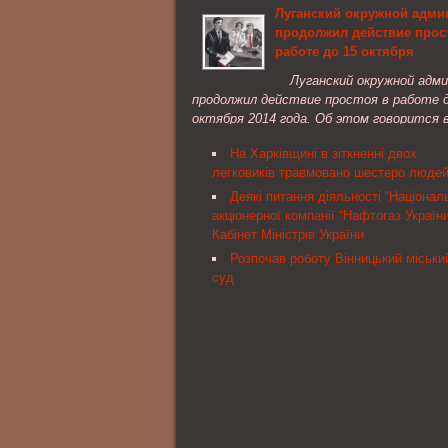
Луганский окружной адми
таможенных услуг TPA Global, получил
продолжил действие прос
признание ...
работе до 15 октября
Луганский окружной адм
продолжил действие простоя в работе д
октября 2014 года. Об этом говорится 
сообщении пресс-службы Высшего
На Харківщині в зіткненні двох
административного суда Украины.
легковиків травмовано шестеро люде
Деякі питання діяльності “Націонал
акціонерної компанії “Нафтогаз України
Кабінет Міністрів України
Розпочав роботу Вінницький міськи
суд