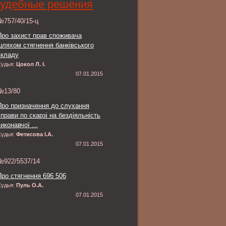
удебные решения
№757/40/15-ц
Про захист прав споживача
шляхом стягнення банківського
вкладу
Судья:
Цокол Л. І.
07.01.2015
№13/80
Про призначення до слухання
справи по скарзі на бездіяльність
иконавчої ...
Судья:
Фетисова І.А.
07.01.2015
№922/5537/14
Про стягнення 696 506
Судья:
Пуль О.А.
07.01.2015