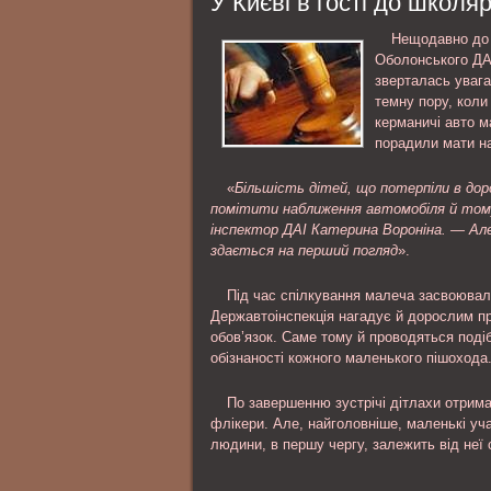
У Києві в гості до школяр
личность обвиняемого; ознакомлени
материалами уголовного дела и др..
Нещодавно до 
Оболонського ДАІ
зверталась увага
темну пору, коли
керманичі авто м
порадили мати на
«
Більшість дітей, що потерпіли в до
помітити наближення автомобіля й тому
інспектор ДАІ Катерина Вороніна. — Ал
здається на перший погляд
».
Під час спілкування малеча засвоювали
Державтоінспекція нагадує й дорослим пр
обов’язок. Саме тому й проводяться поді
обізнаності кожного маленького пішохода
По завершенню зустрічі дітлахи отрима
флікери. Але, найголовніше, маленькі у
людини, в першу чергу, залежить від неї 