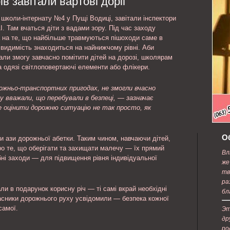
ів завітали вартові доріг
е с
содержанию.
школи-інтернату №4 у Пущі Водиці, завітали інспектори
. Там вчаться діти з вадами зору. Під час заходу
 на те, що найбільше травмуються пішоходи саме в
 видимість знаходиться на найнижчому рівні. Аби
али змогу завчасно помітити дітей на дорозі, школярам
 одязі світлоповертаючі елементи або флікери.
рожньо-транспортних пригодах, не змогли вчасно
 вважали, що перебували в безпеці, — зазначає
е оцінити дорожню ситуацію не так просто, як
О
 ази дорожньої абетки. Таким чином, навчаючи дітей,
о те, що оберігати та захищати малечу — їх прямий
Вл
бні заходи — для підвищення рівня індивідуальної
же
.
тв
ра
ли в подарунок корисну річ — ті самі вкрай необхідні
бл
часники дорожнього руху усвідомили — безпека кожної
самої.
Эт
др
ро