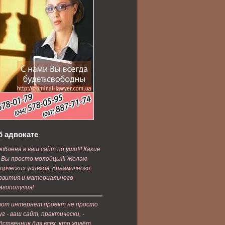
б адвокате
юблена в ваш сайт по уши!!! Какие
 Вы просто молодцы!!! Желаю
орческих успехов, динамичного
звития и материального
агополучия!
от интернет проект не просто
уг - ваш сайт, практически, -
дственник для всех, кто живёт