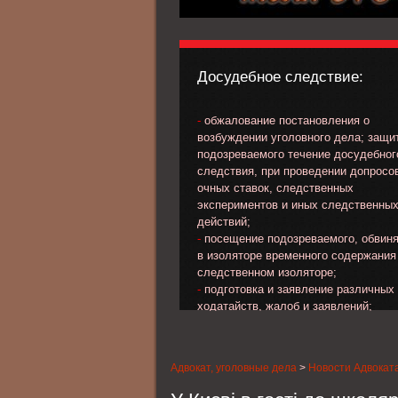
Досудебное следствие:
-
обжалование постановления о
возбуждении уголовного дела; защи
подозреваемого течение досудебног
следствия, при проведении допросо
очных ставок, следственных
экспериментов и иных следственны
действий;
-
посещение подозреваемого, обвин
в изоляторе временного содержания
следственном изоляторе;
-
подготовка и заявление различных
ходатайств, жалоб и заявлений;
-
обжалование избранной меры прес
в отношении подозреваемого, обвин
-
выработка линии и тактики защиты 
Адвокат, уголовные дела
>
Новости Адвокат
стадии предварительного следствия
-
сбор материала, характеризующег