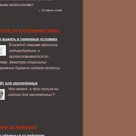
выми видеоидеями!
→ Оставить отзыв
татьи по уголовному праву
к выжить в тюремных условиях
В каждой тюрьме прописка
индивидуальна, и
организовывается по-
оему. Зачастую старшины
ремных бараков задают вопросы
.
йт для заключённых
Что можно, а чего нельзя на
сайтах для заключённых?!
овости Адвоката
к уберечься от рейдеров