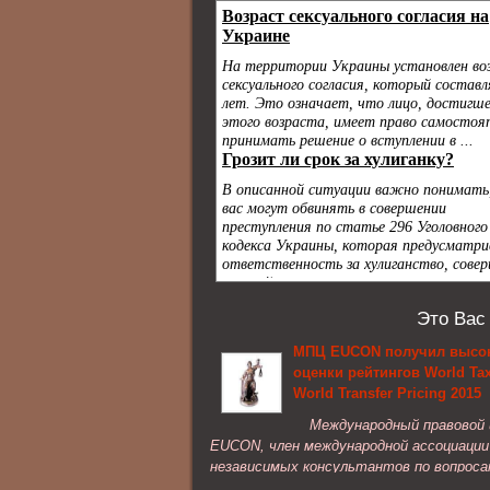
Это Вас
МПЦ EUCON получил высо
оценки рейтингов World Ta
World Transfer Pricing 2015
Международный правовой
EUCON, член международной ассоциации
независимых консультантов по вопроса
трансфертного ценообразования, налог