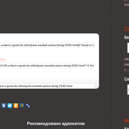
но
С
Ка
св
 ЖЖ:
тю
с ..
Са
Н
Рекомендовано адвокатом
Ка