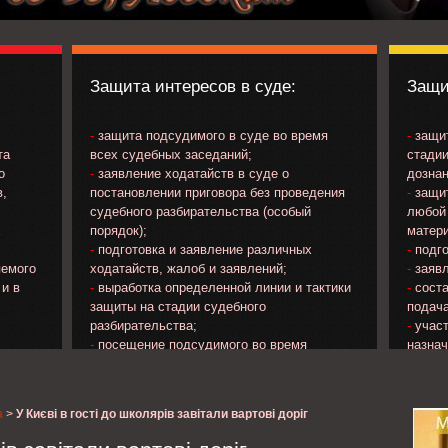
Защита интересов в суде:
Защи
-
защита подсудимого в суде во время
-
защит
та
всех судебных заседаний;
стадии
о
-
заявление ходатайств в суде о
дознан
в,
постановлении приговора без проведения
-
защит
судебного разбирательства (особый
любой 
х
порядок);
матери
-
подготовка и заявление различных
-
подго
яемого
ходатайств, жалоб и заявлений;
-
заявл
 и в
-
выработка определенной линии и тактики
-
соста
защиты на стадии судебного
подача
разбирательства;
-
участ
-
посещение подсудимого во время
назна
ечения
нахождения в следственном изоляторе;
потер
яемого;
-
изучение материалов уголовного дела и
прокур
на
др..;
а
>
У Києві в гості до школярів завітали вартові доріг
;
-
ознакомление с протоколом судебного
о
заседания и подача замечаний к его