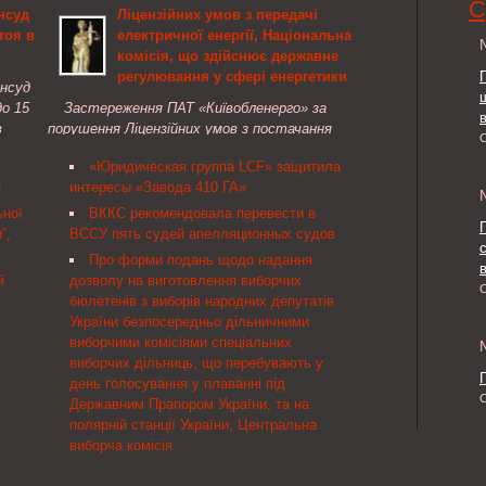
С
нсуд
Ліцензійних умов з передачі
Верховному Совету принять за основу проект
тоя в
електричної енергії, Національна
закона о внесении изменений ...
комісія, що здійснює державне
регулювання у сфері енергетики
инсуд
о 15
Застереження ПАТ «Київобленерго» за
в
порушення Ліцензійних умов з постачання
електричної енергії, Ліцензійних умов з передачі
«Юридическая группа LCF» защитила
електричної енергії
й
интересы «Завода 410 ГА»
ьної
ВККС рекомендовала перевести в
”,
ВССУ пять судей апелляционных судов
Про форми подань щодо надання
в
й
дозволу на виготовлення виборчих
бюлетенів з виборів народних депутатів
України безпосередньо дільничними
виборчими комісіями спеціальних
виборчих дільниць, що перебувають у
день голосування у плаванні під
Державним Прапором України, та на
полярній станції України, Центральна
виборча комісія