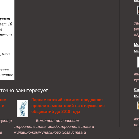
за
ув
ад
по
Мо
св
ви
ку
 точно заинтересует
Св
по
кие
Парламентский комитет предлагает
x и
продлить мораторий на отчуждение
общежитий до 2019 года
во
 центр
Комитет по вопросам
по
строительства, градостроительства и
м
жилищно-коммунального хозяйства и
овых и
региональной политики рекомендует