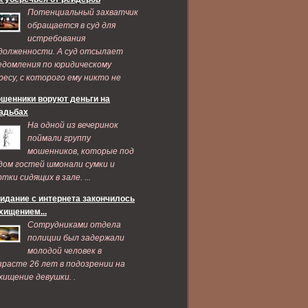
Потенциальный захватчик
обращается в суд для
истребования
долженности. А суд отсылает
едомления по юридическому
ресу, с которого ему никто не
дает признаков жизни ...
шенники воруют деньги на
адьбах
На одной из вечеринок
поймали группу
мошенников, которые под
дом гостей шмонали сумки и
ртки сидящих в зале. ...
идание с интернета закончилось
хищением...
Сотрудниками отдела
полиции был задержали
молодой человек в
зрасте 26 лет в подозрении на
хищение девушки. .