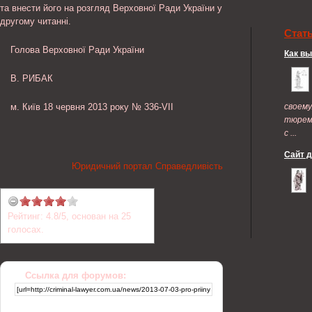
та внести його на розгляд Верховної Ради України у
другому читанні.
Стат
Голова Верховної Ради України
Как в
В. РИБАК
м. Київ 18 червня 2013 року № 336-VII
своем
тюрем
с ...
Сайт 
Юридичний портал Справедливість
Рейтинг:
4.8
/
5
, основан на
25
голосах.
Ссылка для форумов: