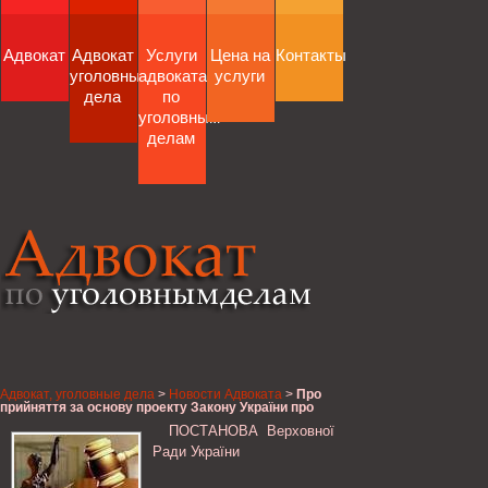
Адвокат
Адвокат
Услуги
Цена на
Контакты
уголовные
адвоката
услуги
дела
по
уголовным
делам
Адвокат, уголовные дела
>
Новости Адвоката
>
Про
прийняття за основу проекту Закону України про
внесення змін до статті 154 Податкового кодексу
ПОСТАНОВА Верховної
України щодо стимулювання розвитку виробництва
продуктів дитячого харчування, Верховна Рада
Ради України
України