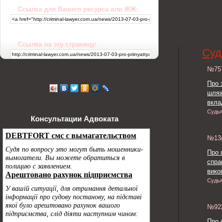
Ссылка для Вашего ресурса или ЖЖ:
Ссылка на эту страницу:
Суд
№7
Про 
шлях
вкла
Судь
Консультации Адвоката
№13
Про 
спра
викон
Судь
№9
Про 