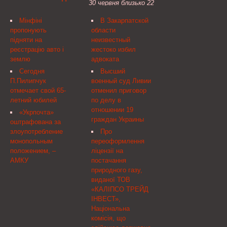
30 червня близько 22
приобрел наркотики для
Решением
години вечора мешканці
их последующей
Мінфіні
В Закарпатской
Апелляционного суда
одного із будинків на
продажи, сообщила
пропонують
области
Киева вернули в
вулиці Героїв УПА у
пресс-служба Главного
підняти на
неизвестный
коммунальную
Львові повідомили міліції,
следственного
реєстрацію авто і
жестоко избил
собственность 4 га
що двоє молодиків
управления СКР по ...
землю
адвоката
земли на Трухановом
жорстоко б'ють
острове в Киеве.
безхатченка.
Сегодня
Высший
П.Пилипчук
военный суд Ливии
отмечает свой 65-
отменил приговор
летний юбилей
по делу в
отношении 19
«Укрпочта»
граждан Украины
оштрафована за
злоупотребление
Про
монопольным
переоформлення
положением, –
ліцензії на
АМКУ
постачання
природного газу,
виданої ТОВ
«КАЛІПСО ТРЕЙД
ІНВЕСТ»,
Національна
комісія, що