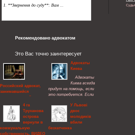
Судь
Рекомендовано адвокатом
Это Вас точно заинтересует
Адвокаты
Киева
Адвокаты
Киева всегда
Российский адвокат,
придут на помощь, если
занимавшийся
это потребуется. Если
наркоторговлей,
требуется адвокат, не
приговорен к 9 годам
4 га
У Львові
стоит откладывать с
лишения свободы
Труханова
двоє
выбором защитника.
острова
молодиків
В Санкт-Петербурге
вернули в
вбили
(РФ) вынесен приговор
коммунальную
безхатченка
адвокату, который
собственность. ВИДЕО
вместе с соучастниками