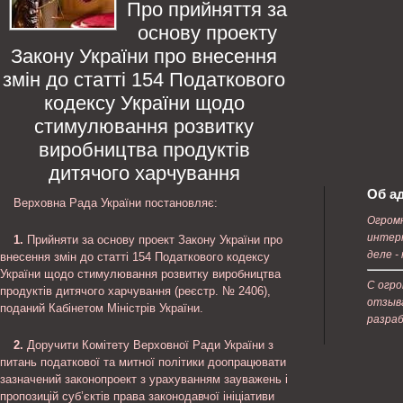
Про прийняття за
основу проекту
Закону України про внесення
змін до статті 154 Податкового
кодексу України щодо
стимулювання розвитку
виробництва продуктів
дитячого харчування
Об а
Верховна Рада України постановляє:
Огром
интерн
1.
Прийняти за основу проект Закону України про
деле -
внесення змін до статті 154 Податкового кодексу
України щодо стимулювання розвитку виробництва
С огр
продуктів дитячого харчування (реєстр. № 2406),
отзыва
поданий Кабінетом Міністрів України.
разра
2.
Доручити Комітету Верховної Ради України з
питань податкової та митної політики доопрацювати
зазначений законопроект з урахуванням зауважень і
пропозицій суб’єктів права законодавчої ініціативи