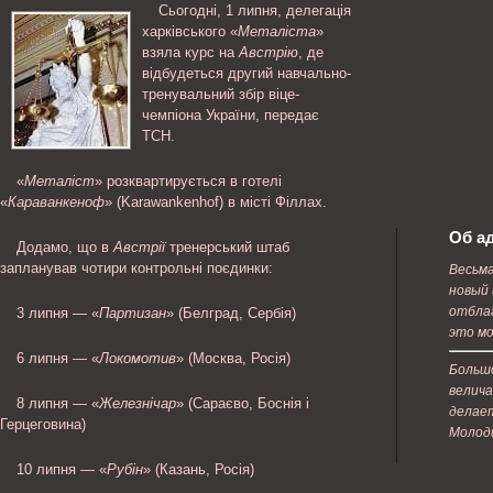
Сьогодні, 1 липня, делегація
харківського «
Металіста
»
взяла курс на
Австрію
, де
відбудеться другий навчально-
тренувальний збір віце-
чемпіона України, передає
ТСН.
«
Металіст
» розквартирується в готелі
«
Караванкеноф
» (Karawankenhof) в місті Філлах.
Об а
Додамо, що в
Австрії
тренерський штаб
запланував чотири контрольні поєдинки:
Весьма
новый 
отблаг
3 липня — «
Партизан
» (Белград, Сербія)
это м
6 липня — «
Локомотив
» (Москва, Росія)
Больш
велич
8 липня — «
Железнічар
» (Сараєво, Боснія і
делает
Герцеговина)
Молодц
10 липня — «
Рубін
» (Казань, Росія)