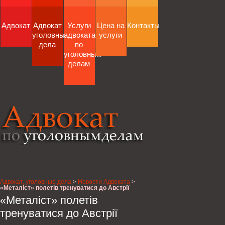
Адвокат
Адвокат
Услуги
Цена на
Контакты
уголовные
адвоката
услуги
дела
по
уголовным
делам
Адвокат, уголовные дела
>
Новости Адвоката
>
«Металіст» полетів тренуватися до Австрії
«Металіст» полетів
тренуватися до Австрії