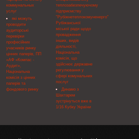
заступником Міністра —
коммунальных
теплозабезпечуючому
керівником апарату
услуг
підприємству
"Рубіжнетеплокомуненерго"
які можуть
Рубіжанської
проводити
міської ради щодо
аудиторські
провадження
перевірки
інших, видів
професійних
діяльності,
учасників ринку
Національна
цінних паперів, ПП
комісія, що
«АФ «Компас -
здійснює державне
Аудит»,
регулювання у
Національна
сфері комунальних
комісія з цінних
послуг
паперів та
фондового ринку
Динамо з
Шахтарем
зустрінуться вже в
1/16 Кубку України