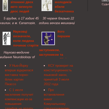
зіткненні двох
молодиків
Судь
авто загинуло
вбили
двоє людей
безхатченка
5 грудня, о 17 годині 45
30 червня близько 22
хвилин, в м. Євпаторія,
години вечора мешканці
на регульованому
одного із будинків на
Науковці
його
перехресті водій
вулиці Героїв УПА у
визначили,
першим
автомобіля ВАЗ-21074,
Львові повідомили міліції,
коли людина
при виконані повороту
що двоє молодиків
починає старіти
ліворуч, не надав
жорстоко б'ють
заступником,
переваги у русі та скоїв
безхатченка.
Науково-медичне
заступником та
зіткнення з автомобілем
видання Neurobiology of
заступником Міністра -
...
Aging опублікувало
керівником апарату,
У Нью-Йорку
КСУ проверит на
результати досліджень
Міністерство
вперше відкрилася
конституционность
американських учених,
економічного розвитку і
виставка чорно-
языковой закон,
що займалися питаннями
торгівлі України
білих картин
принятый 3 июля
старіння людського
Пікассо
2012 года
організму. Дослідникам
Про внесення зміни до
вдалося встановити
розподілу обов'язків між
С 1 июля
Про
точний ...
Міністром економічного
население получит
встановлення
розвитку і торгівлі, його
компенсации из-за
вимог
першим заступником,
повышения
Комунальному
заступником та
тарифов на оплату
спеціалізованому