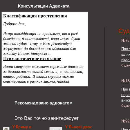
Консультации Адвоката
Суд
№7
Про 
шлях
вкла
Судь
№13
Про 
спра
викон
Рекомендовано адвокатом
Судь
Это Вас точно заинтересует
№9
У Криму в
У Львові двоє
Про 