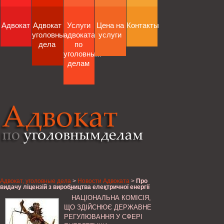
Адвокат
Адвокат
Услуги
Цена на
Контакты
уголовные
адвоката
услуги
дела
по
уголовным
делам
Адвокат, уголовные дела
>
Новости Адвоката
>
Про
видачу ліцензій з виробництва електричної енергії
ПАТ „ТЕОФІПОЛЬСЬКИЙ ЦУКРОВИЙ ЗАВОД”,
НАЦІОНАЛЬНА КОМІСІЯ,
ПІДПРИЄМСТВУ „ЕНЕРГОГАРАНТ” ТОВ, Національна
комісія, що здійснює державне регулювання у сфері
ЩО ЗДІЙСНЮЄ ДЕРЖАВНЕ
енергетики
РЕГУЛЮВАННЯ У СФЕРІ