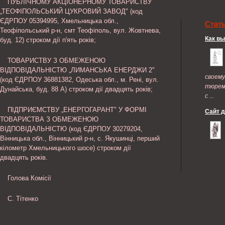
ПУБЛІЧНОМУ АКЦІОНЕРНОМУ ТОВАРИСТВУ
„ТЕОФІПОЛЬСЬКИЙ ЦУКРОВИЙ ЗАВОД" (код
ЄДРПОУ 05394995, Хмельницька обл.,
Стат
Теофіпольський р-н, смт Теофіполь, вул. Жовтнева,
Как в
буд. 12) строком дії п'ять років;
ТОВАРИСТВУ З ОБМЕЖЕНОЮ
ВІДПОВІДАЛЬНІСТЮ „ЛИМАНСЬКА ЕНЕРДЖИ 2"
своем
(код ЄДРПОУ 36881382, Одеська обл., м. Рені, вул.
тюрем
Дунайська, буд. 88 А) строком дії двадцять років;
с ...
ПІДПРИЄМСТВУ „ЕНЕРГОГАРАНТ" У ФОРМІ
Сайт 
ТОВАРИСТВА З ОБМЕЖЕНОЮ
ВІДПОВІДАЛЬНІСТЮ (код ЄДРПОУ 30279204,
Вінницька обл., Вінницький р-н, с. Якушинці, перший
кілометр Хмельницького шосе) строком дії
двадцять років.
Голова Комісії
С. Тітенко