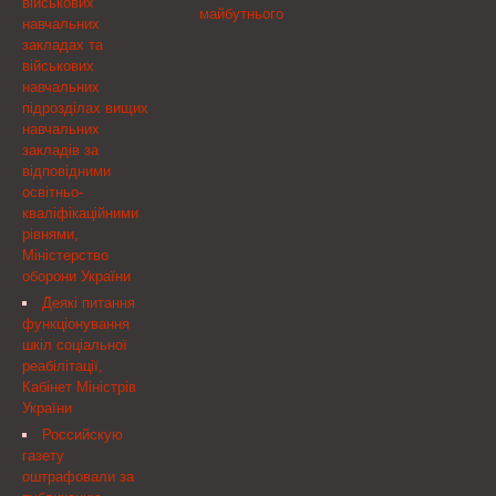
військових
українознавчу гру
майбутнього
навчальних
«Соняшник»,
закладах та
Всеукраїнський конкурс
військових
фахової майстерності
навчальних
для вчителів —
підрозділах вищих
україністів «Соняшник-
навчальних
учитель» та Міжнародну
закладів за
природознавчу гру
відповідними
«Геліантус»
освітньо-
кваліфікаційними
рівнями,
Міністерство
оборони України
Деякі питання
функціонування
шкіл соціальної
реабілітації,
Кабінет Міністрів
України
Российскую
газету
оштрафовали за