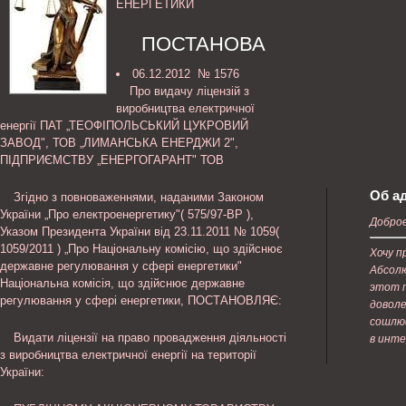
ЕНЕРГЕТИКИ
ПОСТАНОВА
06.12.2012 № 1576
Про видачу ліцензій з
виробництва електричної
енергії ПАТ „ТЕОФІПОЛЬСЬКИЙ ЦУКРОВИЙ
ЗАВОД", ТОВ „ЛИМАНСЬКА ЕНЕРДЖИ 2",
ПІДПРИЄМСТВУ „ЕНЕРГОГАРАНТ" ТОВ
Об а
Згідно з повноваженнями, наданими Законом
України „Про електроенергетику"( 575/97-ВР ),
Доброе
Указом Президента України від 23.11.2011 № 1059(
1059/2011 ) „Про Національну комісію, що здійснює
Хочу п
державне регулювання у сфері енергетики"
Абсолю
Національна комісія, що здійснює державне
этот п
регулювання у сфері енергетики, ПОСТАНОВЛЯЄ:
доволе
сошлюс
Видати ліцензії на право провадження діяльності
в инт
з виробництва електричної енергії на території
України: