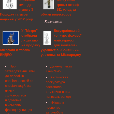
змін до
грозит штраф
пункту 3
$11 млрд за
Порядку та умов
обман инвесторов
надання у 2012 році
Банковские
державних гарантій для
регуляторы США
фінансування проектів
У "Метро"
Всеукраїнський
намерены увеличить
у сфері сільського
отобрали
конкурс фахової
сумму, которую банк
господарства, Кабінет
лицензию
майстерності
JPMorgan Chase должен
Міністрів України
на продажу
для вчителів -
выплатить для
алкоголя и табака.
україністів «Соняшник-
Про внесення змін до
внесудебного
ВИДЕО
учитель» та Міжнародну
пункту 3 Порядку та
урегулирования
природознавчу гру
умов надання у 2012 році
обвинений, связанных с
Одному из четырех
«Геліантус»,
державних гарантій для
ипотечными ценными
Про
Даніелу чекає
столичных
Міністерство освіти і
фінансування проектів у
бумагами до $11 млрд. ...
затвердження Змін
Сан-Ремо
гипермаркетов сети
науки, молоді та спорту
сфері сільського
до переліків
"Метро" Кэш энд Керри,
Английская
України
господарства Кабінет
спеціальностей та
что на Большой
прокуратура
Міністрів України
спеціалізацій, за
Окружной 18,
Зареєстровано в
заставила
постановляє:
якими
аннулировали лицензию
Міністерстві юстиції
служебного пса
здійснюється
на продажу табака и
України 30 жовтня 2012
написать рапорт
підготовка
алкоголя. Источники
р. за № 1811/22123 Про
«Ніссан»
військових
сообщают, что
затвердження положень
пропонує
фахівців у вищих
произошло это из-за ...
про Всеукраїнську
автомобіль